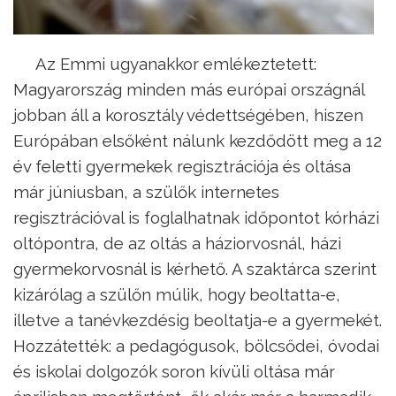
Az Emmi ugyanakkor emlékeztetett:
Magyarország minden más európai országnál
jobban áll a korosztály védettségében, hiszen
Európában elsőként nálunk kezdődött meg a 12
év feletti gyermekek regisztrációja és oltása
már júniusban, a szülők internetes
regisztrációval is foglalhatnak időpontot kórházi
oltópontra, de az oltás a háziorvosnál, házi
gyermekorvosnál is kérhető. A szaktárca szerint
kizárólag a szülőn múlik, hogy beoltatta-e,
illetve a tanévkezdésig beoltatja-e a gyermekét.
Hozzátették: a pedagógusok, bölcsődei, óvodai
és iskolai dolgozók soron kívüli oltása már