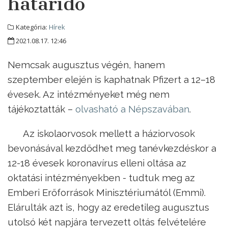
határidő
Kategória:
Hírek
2021.08.17. 12:46
Nemcsak augusztus végén, hanem
szeptember elején is kaphatnak Pfizert a 12–18
évesek. Az intézményeket még nem
tájékoztatták –
olvasható a Népszavában
.
Az iskolaorvosok mellett a háziorvosok
bevonásával kezdődhet meg tanévkezdéskor a
12-18 évesek koronavírus elleni oltása az
oktatási intézményekben - tudtuk meg az
Emberi Erőforrások Minisztériumától (Emmi).
Elárulták azt is, hogy az eredetileg augusztus
utolsó két napjára tervezett oltás felvételére