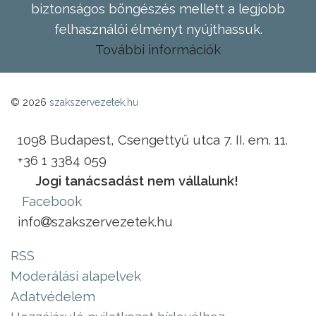
biztonságos böngészés mellett a legjobb
felhasználói élményt nyújthassuk.
További információk
© 2026
szakszervezetek.hu
1098 Budapest, Csengettyű utca 7. II. em. 11.
+36 1 3384 059
Jogi tanácsadást nem vállalunk!
Facebook
info
szakszervezetek.hu
RSS
Moderálási alapelvek
Adatvédelem