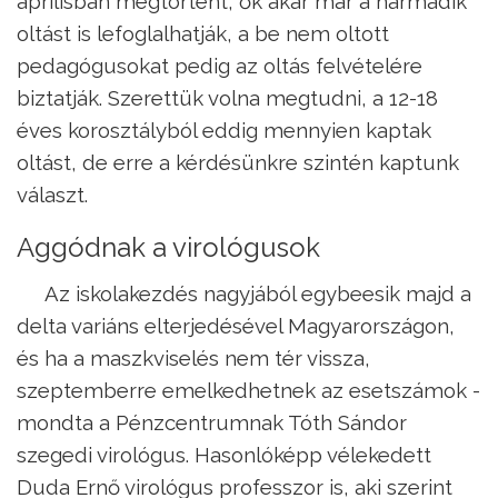
áprilisban megtörtént, ők akár már a harmadik
oltást is lefoglalhatják, a be nem oltott
pedagógusokat pedig az oltás felvételére
biztatják. Szerettük volna megtudni, a 12-18
éves korosztályból eddig mennyien kaptak
oltást, de erre a kérdésünkre szintén kaptunk
választ.
Aggódnak a virológusok
Az iskolakezdés nagyjából egybeesik majd a
delta variáns elterjedésével Magyarországon,
és ha a maszkviselés nem tér vissza,
szeptemberre emelkedhetnek az esetszámok -
mondta a Pénzcentrumnak Tóth Sándor
szegedi virológus. Hasonlóképp vélekedett
Duda Ernő virológus professzor is, aki szerint