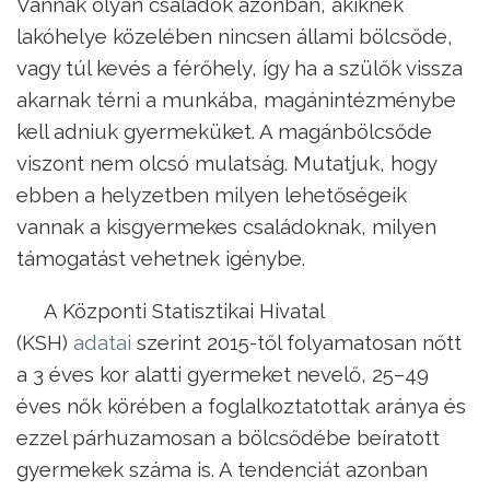
Vannak olyan családok azonban, akiknek
lakóhelye közelében nincsen állami bölcsőde,
vagy túl kevés a férőhely, így ha a szülők vissza
akarnak térni a munkába, magánintézménybe
kell adniuk gyermeküket. A magánbölcsőde
viszont nem olcsó mulatság. Mutatjuk, hogy
ebben a helyzetben milyen lehetőségeik
vannak a kisgyermekes családoknak, milyen
támogatást vehetnek igénybe.
A Központi Statisztikai Hivatal
(KSH)
adatai
szerint 2015-től folyamatosan nőtt
a 3 éves kor alatti gyermeket nevelő, 25–49
éves nők körében a foglalkoztatottak aránya és
ezzel párhuzamosan a bölcsődébe beíratott
gyermekek száma is. A tendenciát azonban