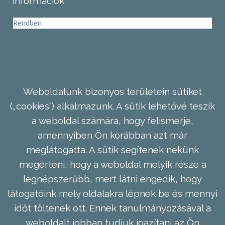
információk
Rendben
Weboldalunk bizonyos területein sütiket
(„cookies”) alkalmazunk. A sütik lehetővé teszik
a weboldal számára, hogy felismerje,
amennyiben Ön korábban azt már
meglátogatta. A sütik segítenek nekünk
megérteni, hogy a weboldal melyik része a
legnépszerűbb, mert látni engedik, hogy
látogatóink mely oldalakra lépnek be és mennyi
időt töltenek ott. Ennek tanulmányozásával a
weboldalt jobban tudjuk igazítani az Ön