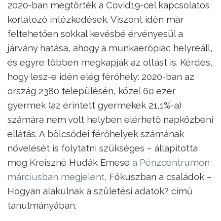
2020-ban megtörték a Covid19-cel kapcsolatos
korlátozó intézkedések. Viszont idén már
feltehetően sokkal kevésbé érvényesül a
járvány hatása, ahogy a munkaerőpiac helyreáll,
és egyre többen megkapják az oltást is. Kérdés,
hogy lesz-e idén elég férőhely: 2020-ban az
ország 2380 településén, közel 60 ezer
gyermek (az érintett gyermekek 21,1%-a)
számára nem volt helyben elérhető napközbeni
ellátás. A bölcsődei férőhelyek számának
növelését is folytatni szükséges – állapította
meg Kreiszné Hudák Emese
a Pénzcentrumon
márciusban megjelent
, Fókuszban a családok –
Hogyan alakulnak a születési adatok? című
tanulmányában.