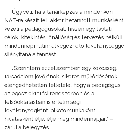
Úgy véli, ha a tanárképzés a mindenkori
NAT-ra készít fel, akkor betanított munkásként
kezeli a pedagógusokat, hiszen egy távlati
célok, kitekintés, önállóság és tervezés nélküli,
mindennapi rutinnal végezhető tevékenységgé
silányítaná a tanítást.
„Szerintem ezzel szemben egy közösség,
társadalom jövőjének, sikeres működésének
elengedhetetlen feltétele, hogy a pedagógus
az egész oktatási rendszerben és a
felsőoktatásban is értelmiségi
tevékenységként, alkotómunkaként,
hivatásként élje, élje meg mindennapjait” –
zárul a bejegyzés.