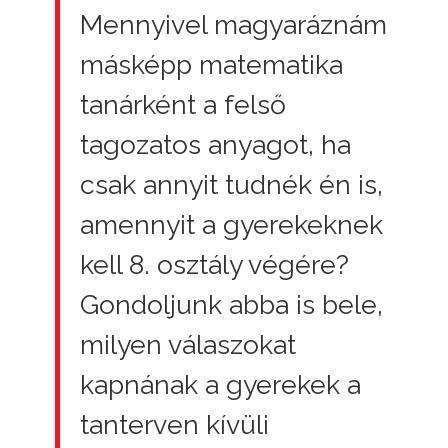
Mennyivel magyaráznám
másképp matematika
tanárként a felső
tagozatos anyagot, ha
csak annyit tudnék én is,
amennyit a gyerekeknek
kell 8. osztály végére?
Gondoljunk abba is bele,
milyen válaszokat
kapnának a gyerekek a
tanterven kívüli