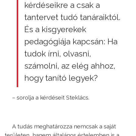
kérdéseikre a csak a
tantervet tudó tanáraiktól.
És a kisgyerekek
pedagógiája kapcsán: Ha
tudok írni, olvasni,
számolni, az elég ahhoz,
hogy tanító legyek?
– sorolja a kérdéseit Steklács.
A tudás meghatározza nemcsak a saját
területen, hanem általános értelemben is a