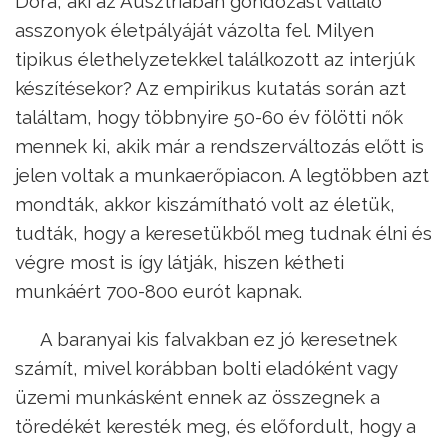
Dóra, aki az Ausztriában gondozást vállaló
asszonyok életpályáját vázolta fel. Milyen
tipikus élethelyzetekkel találkozott az interjúk
készítésekor? Az empirikus kutatás során azt
találtam, hogy többnyire 50-60 év fölötti nők
mennek ki, akik már a rendszerváltozás előtt is
jelen voltak a munkaerőpiacon. A legtöbben azt
mondták, akkor kiszámítható volt az életük,
tudták, hogy a keresetükből meg tudnak élni és
végre most is így látják, hiszen kétheti
munkáért 700-800 eurót kapnak.
A baranyai kis falvakban ez jó keresetnek
számít, mivel korábban bolti eladóként vagy
üzemi munkásként ennek az összegnek a
töredékét keresték meg, és előfordult, hogy a