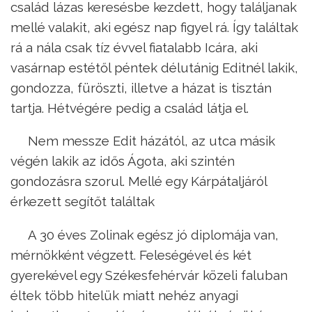
család lázas keresésbe kezdett, hogy találjanak
mellé valakit, aki egész nap figyel rá. Így találtak
rá a nála csak tíz évvel fiatalabb Icára, aki
vasárnap estétől péntek délutánig Editnél lakik,
gondozza, füröszti, illetve a házat is tisztán
tartja. Hétvégére pedig a család látja el.
Nem messze Edit házától, az utca másik
végén lakik az idős Ágota, aki szintén
gondozásra szorul. Mellé egy Kárpátaljáról
érkezett segítőt találtak
A 30 éves Zolinak egész jó diplomája van,
mérnökként végzett. Feleségével és két
gyerekével egy Székesfehérvár közeli faluban
éltek több hitelük miatt nehéz anyagi