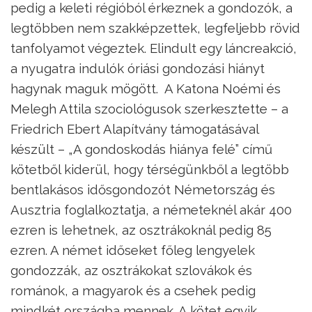
pedig a keleti régióból érkeznek a gondozók, a
legtöbben nem szakképzettek, legfeljebb rövid
tanfolyamot végeztek. Elindult egy láncreakció,
a nyugatra indulók óriási gondozási hiányt
hagynak maguk mögött. A Katona Noémi és
Melegh Attila szociológusok szerkesztette – a
Friedrich Ebert Alapítvány támogatásával
készült – „A gondoskodás hiánya felé” című
kötetből kiderül, hogy térségünkből a legtöbb
bentlakásos idősgondozót Németország és
Ausztria foglalkoztatja, a németeknél akár 400
ezren is lehetnek, az osztrákoknál pedig 85
ezren. A német időseket főleg lengyelek
gondozzák, az osztrákokat szlovákok és
románok, a magyarok és a csehek pedig
mindkét országba mennek. A kötet egyik