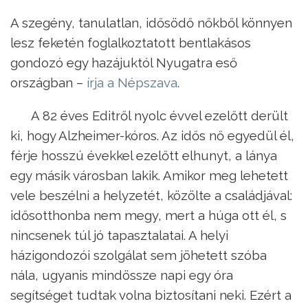
A szegény, tanulatlan, idősödő nőkből könnyen
lesz feketén foglalkoztatott bentlakásos
gondozó egy hazájuktól Nyugatra eső
országban –
írja a Népszava
.
A 82 éves Editről nyolc évvel ezelőtt derült
ki, hogy Alzheimer-kóros. Az idős nő egyedül él,
férje hosszú évekkel ezelőtt elhunyt, a lánya
egy másik városban lakik. Amikor meg lehetett
vele beszélni a helyzetét, közölte a családjával:
idősotthonba nem megy, mert a húga ott él, s
nincsenek túl jó tapasztalatai. A helyi
házigondozói szolgálat sem jöhetett szóba
nála, ugyanis mindössze napi egy óra
segítséget tudtak volna biztosítani neki. Ezért a