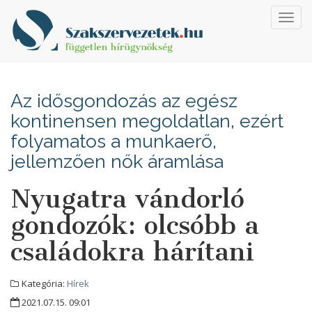
Toggl
navig
Az idősgondozás az egész
kontinensen megoldatlan, ezért
folyamatos a munkaerő,
jellemzően nők áramlása
Nyugatra vándorló
gondozók: olcsóbb a
családokra hárítani
Kategória:
Hírek
2021.07.15. 09:01