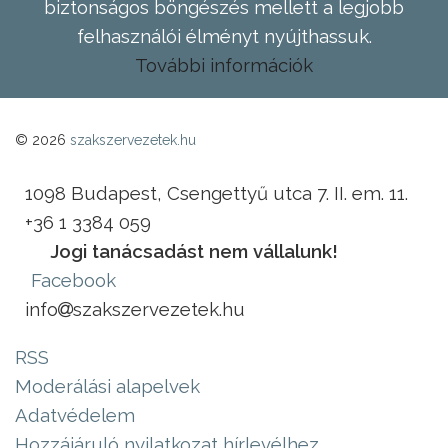
biztonságos böngészés mellett a legjobb
felhasználói élményt nyújthassuk.
További információk
© 2026
szakszervezetek.hu
1098 Budapest, Csengettyű utca 7. II. em. 11.
+36 1 3384 059
Jogi tanácsadást nem vállalunk!
Facebook
info
szakszervezetek.hu
RSS
Moderálási alapelvek
Adatvédelem
Hozzájáruló nyilatkozat hírlevélhez