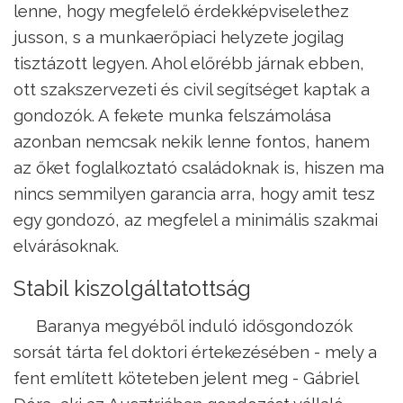
lenne, hogy megfelelő érdekképviselethez
jusson, s a munkaerőpiaci helyzete jogilag
tisztázott legyen. Ahol előrébb járnak ebben,
ott szakszervezeti és civil segítséget kaptak a
gondozók. A fekete munka felszámolása
azonban nemcsak nekik lenne fontos, hanem
az őket foglalkoztató családoknak is, hiszen ma
nincs semmilyen garancia arra, hogy amit tesz
egy gondozó, az megfelel a minimális szakmai
elvárásoknak.
Stabil kiszolgáltatottság
Baranya megyéből induló idősgondozók
sorsát tárta fel doktori értekezésében - mely a
fent említett köteteben jelent meg - Gábriel