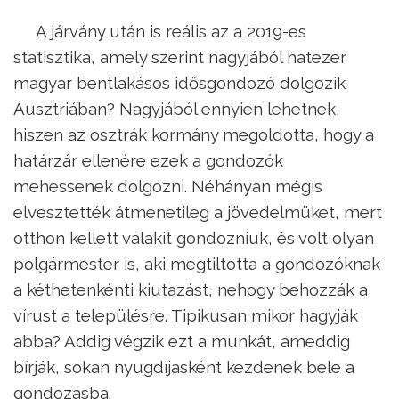
A járvány után is reális az a 2019-es
statisztika, amely szerint nagyjából hatezer
magyar bentlakásos idősgondozó dolgozik
Ausztriában? Nagyjából ennyien lehetnek,
hiszen az osztrák kormány megoldotta, hogy a
határzár ellenére ezek a gondozók
mehessenek dolgozni. Néhányan mégis
elvesztették átmenetileg a jövedelmüket, mert
otthon kellett valakit gondozniuk, és volt olyan
polgármester is, aki megtiltotta a gondozóknak
a kéthetenkénti kiutazást, nehogy behozzák a
vírust a településre. Tipikusan mikor hagyják
abba? Addig végzik ezt a munkát, ameddig
bírják, sokan nyugdíjasként kezdenek bele a
gondozásba.