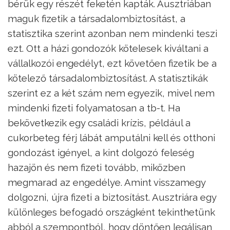
bérük egy részét feketén kapták. Ausztriában
maguk fizetik a társadalombiztosítást, a
statisztika szerint azonban nem mindenki teszi
ezt. Ott a házi gondozók kötelesek kiváltani a
vállalkozói engedélyt, ezt követően fizetik be a
kötelező társadalombiztosítást. A statisztikák
szerint ez a két szám nem egyezik, mivel nem
mindenki fizeti folyamatosan a tb-t. Ha
bekövetkezik egy családi krízis, például a
cukorbeteg férj lábát amputálni kell és otthoni
gondozást igényel, a kint dolgozó feleség
hazajön és nem fizeti tovább, miközben
megmarad az engedélye. Amint visszamegy
dolgozni, újra fizeti a biztosítást. Ausztriára egy
különleges befogadó országként tekinthetünk
abból a szempontból, hogy döntően legálisan