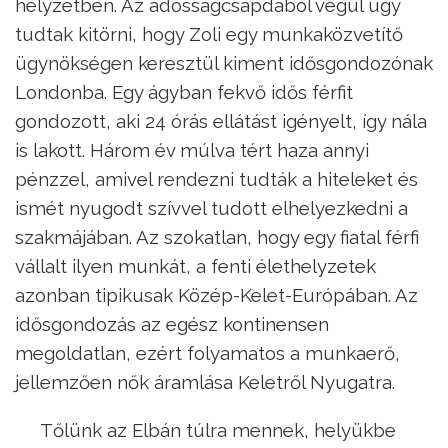
helyzetben. Az adósságcsapdából végül úgy
tudtak kitörni, hogy Zoli egy munkaközvetítő
ügynökségen keresztül kiment idősgondozónak
Londonba. Egy ágyban fekvő idős férfit
gondozott, aki 24 órás ellátást igényelt, így nála
is lakott. Három év múlva tért haza annyi
pénzzel, amivel rendezni tudták a hiteleket és
ismét nyugodt szívvel tudott elhelyezkedni a
szakmájában. Az szokatlan, hogy egy fiatal férfi
vállalt ilyen munkát, a fenti élethelyzetek
azonban tipikusak Közép-Kelet-Európában. Az
idősgondozás az egész kontinensen
megoldatlan, ezért folyamatos a munkaerő,
jellemzően nők áramlása Keletről Nyugatra.
Tőlünk az Elbán túlra mennek, helyükbe