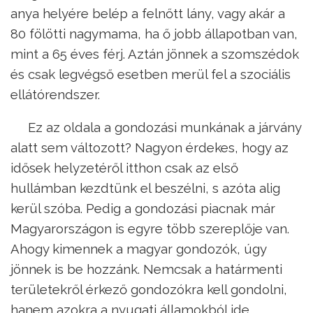
anya helyére belép a felnőtt lány, vagy akár a
80 fölötti nagymama, ha ő jobb állapotban van,
mint a 65 éves férj. Aztán jönnek a szomszédok
és csak legvégső esetben merül fel a szociális
ellátórendszer.
Ez az oldala a gondozási munkának a járvány
alatt sem változott? Nagyon érdekes, hogy az
idősek helyzetéről itthon csak az első
hullámban kezdtünk el beszélni, s azóta alig
kerül szóba. Pedig a gondozási piacnak már
Magyarországon is egyre több szereplője van.
Ahogy kimennek a magyar gondozók, úgy
jönnek is be hozzánk. Nemcsak a határmenti
területekről érkező gondozókra kell gondolni,
hanem azokra a nyugati államokból ide