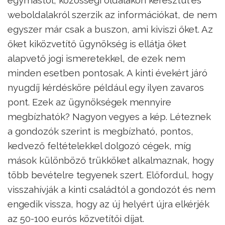
weboldalakról szerzik az információkat, de nem
egyszer már csak a buszon, ami kiviszi őket. Az
őket kiközvetítő ügynökség is ellátja őket
alapvető jogi ismeretekkel, de ezek nem
minden esetben pontosak. A kinti évekért járó
nyugdíj kérdésköre például egy ilyen zavaros
pont. Ezek az ügynökségek mennyire
megbízhatók? Nagyon vegyes a kép. Léteznek
a gondozók szerint is megbízható, pontos,
kedvező feltételekkel dolgozó cégek, míg
mások különböző trükköket alkalmaznak, hogy
több bevételre tegyenek szert. Előfordul, hogy
visszahívják a kinti családtól a gondozót és nem
engedik vissza, hogy az új helyért újra elkérjék
az 50-100 eurós közvetítői díjat.