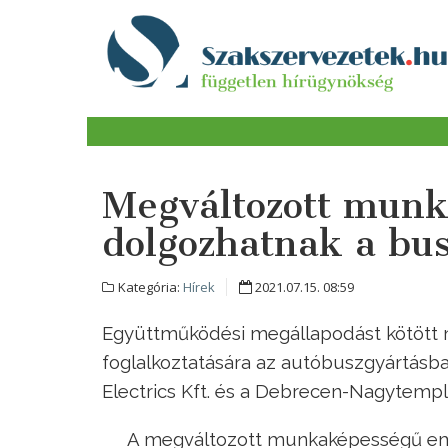
Megváltozott mun
dolgozhatnak a bu
Kategória:
Hírek
2021.07.15. 08:59
Együttműködési megállapodást kötöt
foglalkoztatására az autóbuszgyártásban 
Electrics Kft. és a Debrecen-Nagytem
A megváltozott munkaképességű embe