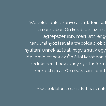
Weboldalunk bizonyos területein süti
amennyiben Ön korábban azt már 
legnépszerűbb, mert látni enge
tanulmányozásával a weboldalt jobba
nyújtani Önnek azáltal, hogy a sütik egy
lép, emlékeznek az Ön által korábban b
érdekében, hogy az így nyert inform
mértékben az Ön elvárásai szerint 
A weboldalon cookie-kat használu