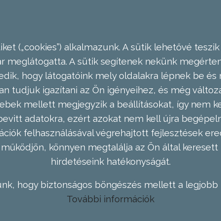
ket („cookies”) alkalmazunk. A sütik lehetővé teszik
meglátogatta. A sütik segítenek nekünk megérteni
dik, hogy látogatóink mely oldalakra lépnek be és 
n tudjuk igazítani az Ön igényeihez, és még válto
ebek mellett megjegyzik a beállításokat, így nem kel
evitt adatokra, ezért azokat nem kell újra begépel
ációk felhasználásával végrehajtott fejlesztések 
működjön, könnyen megtalálja az Ön által keresett 
hirdetéseink hatékonyságát.
nk, hogy biztonságos böngészés mellett a legjobb 
További információk