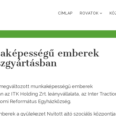
CÍMLAP
ROVATOK
KÖ
kaképességű emberek
szgyártásban
t megváltozott munkaképességű emberek
az ITK Holding Zrt. leányvállalata, az Inter Tractio
plomi Református Egyházközség.
rek a gyülekezet Nyitott ajtó szociális központja