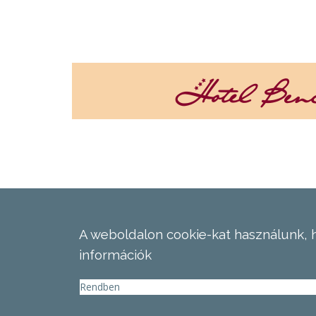
A weboldalon cookie-kat használunk, 
információk
Rendben