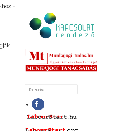
khoz –
s
gják