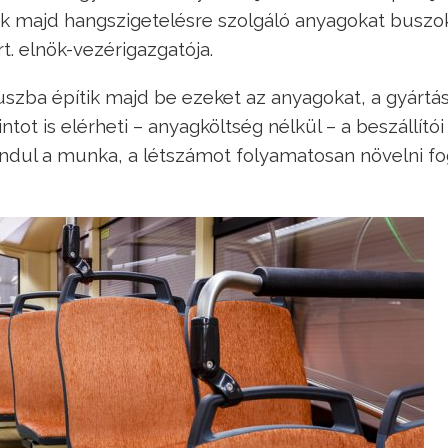
k majd hangszigetelésre szolgáló anyagokat buszo
t. elnök-vezérigazgatója.
uszba építik majd be ezeket az anyagokat, a gyártá
intot is elérheti – anyagköltség nélkül – a beszállítói
dul a munka, a létszámot folyamatosan növelni fo