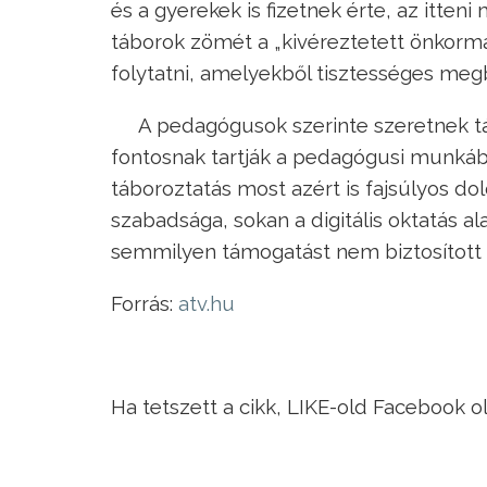
és a gyerekek is fizetnek érte, az itte
táborok zömét a „kivéreztetett önkormá
folytatni, amelyekből tisztességes megbí
A pedagógusok szerinte szeretnek táb
fontosnak tartják a pedagógusi munkában
táboroztatás most azért is fajsúlyos do
szabadsága, sokan a digitális oktatás a
semmilyen támogatást nem biztosított 
Forrás:
atv.hu
Ha tetszett a cikk, LIKE-old Facebook o