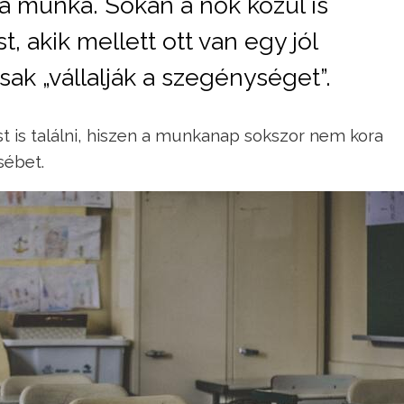
tt a munka. Sokan a nők közül is
st, akik mellett ott van egy jól
sak „vállalják a szegénységet”.
st is találni, hiszen a munkanap sokszor nem kora
sébet.