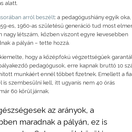
s alatt.
sorában arról beszélt
: a pedagógushiány egyik oka,
959-es, 1960-as születésű generáció tud most elme
n nagy létszám, közben viszont egyre kevesebben
nak a pályán – tette hozzá.
kiemelte, hogy a középfokú végzettségűek garantál
pályakezdő pedagógusok, erre kapnak bruttó 10 sz
ított munkáért ennél többet fizetnek. Emellett a fia
is szembesülni kell, itt ugyanis nem 40 órás
ár 60 körül járnak.
gészségesek az arányok, a
bben maradnak a pályán, ez is