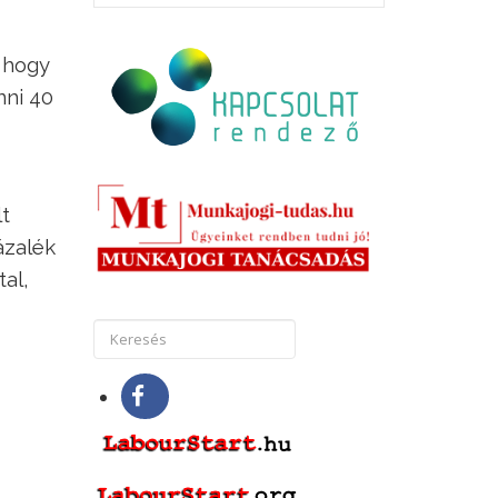
 hogy
nni 40
t
ázalék
tal,