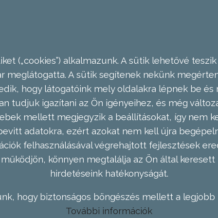
ket („cookies”) alkalmazunk. A sütik lehetővé teszik
meglátogatta. A sütik segítenek nekünk megérteni
dik, hogy látogatóink mely oldalakra lépnek be és 
n tudjuk igazítani az Ön igényeihez, és még válto
ebek mellett megjegyzik a beállításokat, így nem kel
evitt adatokra, ezért azokat nem kell újra begépel
ációk felhasználásával végrehajtott fejlesztések 
működjön, könnyen megtalálja az Ön által keresett 
hirdetéseink hatékonyságát.
nk, hogy biztonságos böngészés mellett a legjobb 
További információk