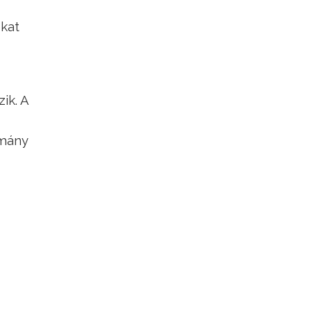
okat
ik. A
rmány