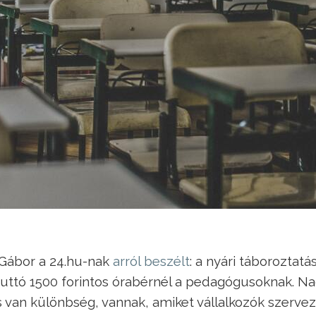
 Gábor a 24.hu-nak
arról beszélt
: a nyári táboroztatá
ruttó 1500 forintos órabérnél a pedagógusoknak. N
is van különbség, vannak, amiket vállalkozók szerve