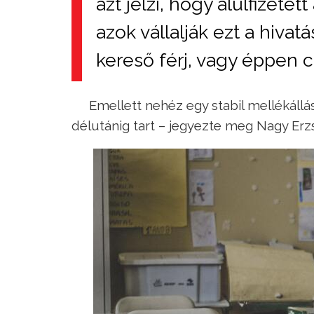
azt jelzi, hogy alulfizete
azok vállalják ezt a hivatá
kereső férj, vagy éppen c
Emellett nehéz egy stabil mellékállá
délutánig tart – jegyezte meg Nagy Erz