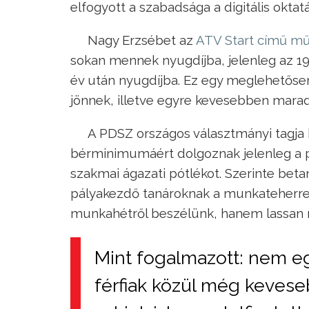
elfogyott a szabadsága a digitális oktatá
Nagy Erzsébet az
ATV Start című mű
sokan mennek nyugdíjba, jelenleg az 1
év után nyugdíjba. Ez egy meglehetőse
jönnek, illetve egyre kevesebben marad
A PDSZ országos választmányi tagja 
bérminimumáért dolgoznak jelenleg a 
szakmai ágazati pótlékot. Szerinte betan
pályakezdő tanároknak a munkateherrel 
munkahétről beszélünk, hanem lassan m
Mint fogalmazott: nem e
férfiak közül még kevese