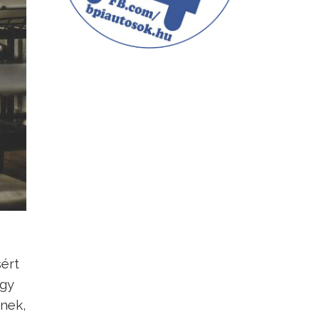
sért
agy
znek,