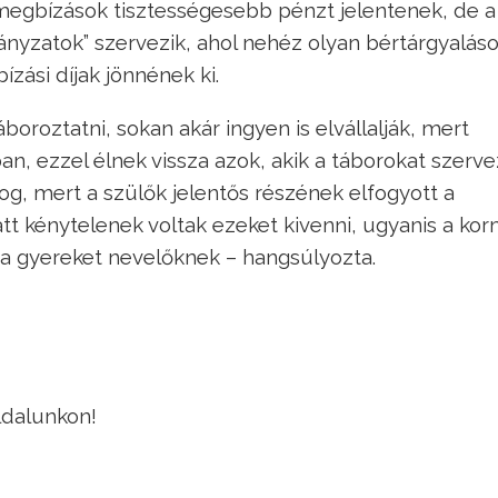
ni megbízások tisztességesebb pénzt jelentenek, de a
nyzatok” szervezik, ahol nehéz olyan bértárgyalás
zási díjak jönnének ki.
oroztatni, sokan akár ingyen is elvállalják, mert
, ezzel élnek vissza azok, akik a táborokat szervez
log, mert a szülők jelentős részének elfogyott a
latt kénytelenek voltak ezeket kivenni, ugyanis a ko
a gyereket nevelőknek – hangsúlyozta.
ldalunkon!