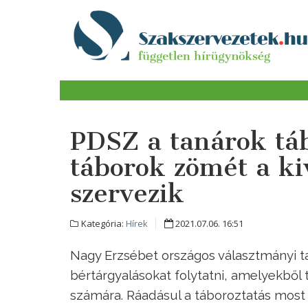
PDSZ a tanárok tábo
táborok zömét a k
szervezik
Kategória:
Hírek
2021.07.06. 16:51
Nagy Erzsébet országos választmányi t
bértárgyalásokat folytatni, amelyekből
számára. Ráadásul a táboroztatás most a