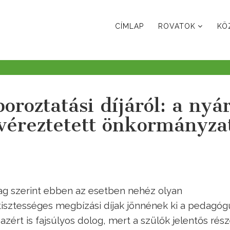
CÍMLAP
ROVATOK
KÖ
roztatási díjáról: a nyár
ivéreztetett önkormányza
ag szerint ebben az esetben nehéz olyan
 tisztességes megbízási díjak jönnének ki a pedagó
zért is fajsúlyos dolog, mert a szülők jelentős rés