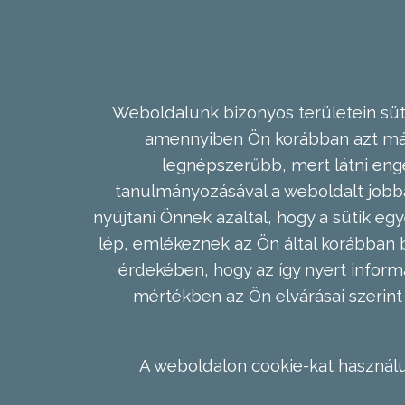
Weboldalunk bizonyos területein süti
amennyiben Ön korábban azt már 
legnépszerűbb, mert látni enge
tanulmányozásával a weboldalt jobba
nyújtani Önnek azáltal, hogy a sütik egy
lép, emlékeznek az Ön által korábban b
érdekében, hogy az így nyert inform
mértékben az Ön elvárásai szerint 
A weboldalon cookie-kat használu