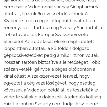
nem csak a Videotonnál vannak Sinopharmmal
oltottak, köztük 60 évesnél idősebbek. A
Waberer’s-nél a céges oltópont beváltotta a
reményeket – tudtuk meg Székely Sándortól, a
Teherfuvarozók Európai Szakszervezete
elnökétől. Az irodistákat előre meghirdetett
időpontban oltották, a külföldön dolgozó
gépkocsivezetőket pedig amikor itthon voltak,
hosszan tartóan biztosítva a lehetőséget. Több
százan vették igénybe a céges oltóponton a
kínai oltást. A szakszervezet tervezi, hogy
egyeztet a cég vezetőségével, hogy esetleg
kövessék a Videoton példáját, és teszteljék le,
védetté váltak-e a dolgozóik. A jelentős költség
miatt azonban Székely nem tudja, lesz-e erre