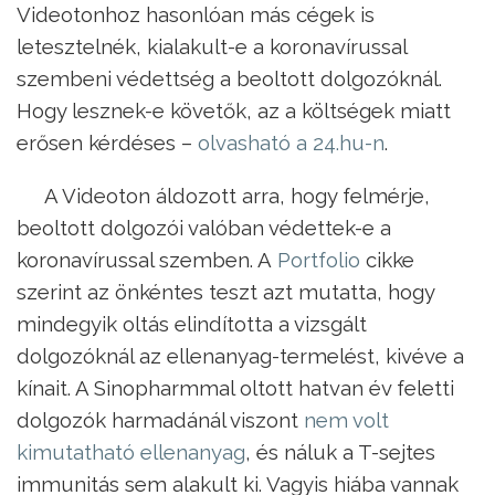
Videotonhoz hasonlóan más cégek is
letesztelnék, kialakult-e a koronavírussal
szembeni védettség a beoltott dolgozóknál.
Hogy lesznek-e követők, az a költségek miatt
erősen kérdéses –
olvasható a 24.hu-n
.
A Videoton áldozott arra, hogy felmérje,
beoltott dolgozói valóban védettek-e a
koronavírussal szemben. A
Portfolio
cikke
szerint az önkéntes teszt azt mutatta, hogy
mindegyik oltás elindította a vizsgált
dolgozóknál az ellenanyag-termelést, kivéve a
kínait. A Sinopharmmal oltott hatvan év feletti
dolgozók harmadánál viszont
nem volt
kimutatható ellenanyag
, és náluk a T-sejtes
immunitás sem alakult ki. Vagyis hiába vannak