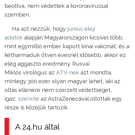
beoltva, nem védettek a koronavírussal
szemben.
Ha azt nézzük, hogy
június eleji
adatok
alapján Magyarországon kicsivel több,
mint egymillió ember kapott kínai vakcinát, és a
kétharmaduk ötven évesnél idősebb, akkor ez
elég aggasztó eredmény. Rusvai
Miklós virológus az
ATV-nek
azt mondta,
mintegy 300 ezer olyan magyar lehet, aki az
oltás ellenére nem szerzett védettséget,
igaz,
szerinte
az AstraZenecával oltottak egy
része is közéjük tartozik.
A 24.hu által