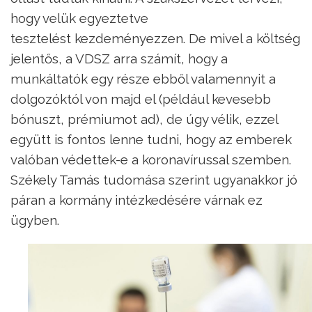
hogy velük egyeztetve
tesztelést kezdeményezzen. De mivel a költség
jelentős, a VDSZ arra számít, hogy a
munkáltatók egy része ebből valamennyit a
dolgozóktól von majd el (például kevesebb
bónuszt, prémiumot ad), de úgy vélik, ezzel
együtt is fontos lenne tudni, hogy az emberek
valóban védettek-e a koronavírussal szemben.
Székely Tamás tudomása szerint ugyanakkor jó
páran a kormány intézkedésére várnak ez
ügyben.