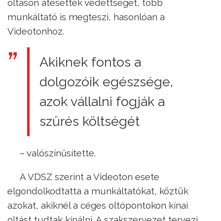
oltáson átesettek védettségét, több
munkáltató is megteszi, hasonlóan a
Videotonhoz.
Akiknek fontos a
dolgozóik egészsége,
azok vállalni fogják a
szűrés költségét
– valószínűsítette.
A VDSZ szerint a Videoton esete
elgondolkodtatta a munkáltatókat, köztük
azokat, akiknél a céges oltópontokon kínai
oltást tudtak kínálni. A szakszervezet tervezi,