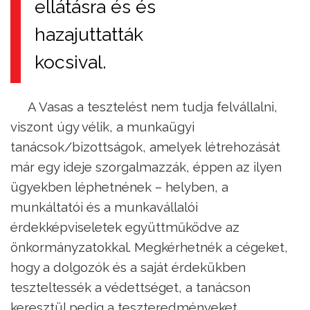
ellátásra és és
hazajuttatták
kocsival.
A Vasas a tesztelést nem tudja felvállalni,
viszont úgy vélik, a munkaügyi
tanácsok/bizottságok, amelyek létrehozását
már egy ideje szorgalmazzák, éppen az ilyen
ügyekben léphetnének – helyben, a
munkáltatói és a munkavállalói
érdekképviseletek együttműködve az
önkormányzatokkal. Megkérhetnék a cégeket,
hogy a dolgozók és a saját érdekükben
teszteltessék a védettséget, a tanácson
keresztül pedig a teszteredményeket