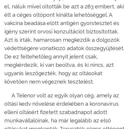
el, náluk mivel oltották be azt a 283 embert, aki
élt a céges oltópont kínálta lehetőséggel. A
vakcina beadása előtt antigén gyorstesztet és
igény szerint orvosi konzultációt biztosítottak.
Azt is írták, hamarosan megkezdik a dolgozók
védettségére vonatkozó adatok összegyűjtését.
De ez feltehetőleg annyit jelent csak,
megkérdezik, ki van beoltva, és ki nincs, azt
ugyanis leszögezték, hogy az oltásokat
követően nem végeznek tesztelést.
A Telenor volt az egyik olyan cég, amely az
oltási kedv növelése érdekében a koronavírus
elleni oltásért fizetett szabadnapot adott
munkavállalóinak, ha már legalább az első
oltásukat megkapták. Tervezték céges oltópont