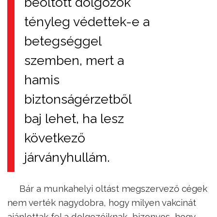
beoltott dolgozók
tényleg védettek-e a
betegséggel
szemben, mert a
hamis
biztonságérzetből
baj lehet, ha lesz
következő
járványhullám.
Bár a munkahelyi oltást megszervező cégek
nem verték nagydobra, hogy milyen vakcinát
ajánlottak fel a dolgozóiknak, bizonyos, hogy