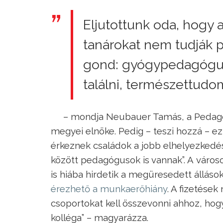
Eljutottunk oda, hogy a
tanárokat nem tudják pó
gond: gyógypedagógus
találni, természettudo
– mondja Neubauer Tamás, a Pedag
megyei elnöke. Pedig – teszi hozzá – e
érkeznek családok a jobb elhelyezkedési
között pedagógusok is vannak”. A városo
is hiába hirdetik a megüresedett állá
érezhető a munkaerőhiány
. A fizetések
csoportokat kell összevonni ahhoz, ho
kolléga” – magyarázza.