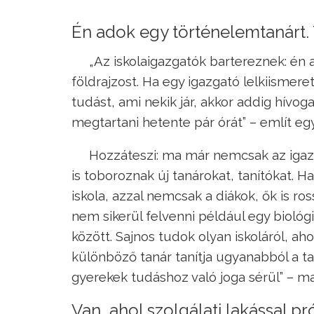
Én adok egy történelemtanárt.
„Az iskolaigazgatók bartereznek: én
földrajzost. Ha egy igazgató lelkiismer
tudást, ami nekik jár, akkor addig hívoga
megtartani hetente pár órát” – említ 
Hozzáteszi: ma már nemcsak az igaz
is toboroznak új tanárokat, tanítókat. H
iskola, azzal nemcsak a diákok, ők is ro
nem sikerül felvenni például egy biológi
között. Sajnos tudok olyan iskoláról, ah
különböző tanár tanítja ugyanabból a t
gyerekek tudáshoz való joga sérül” – m
Van, ahol szolgálati lakással p