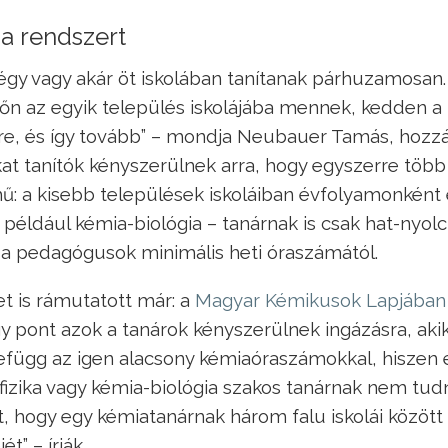
a rendszert
égy vagy akár öt iskolában tanítanak párhuzamosan.
őn az egyik település iskolájába mennek, kedden a
re, és így tovább” – mondja Neubauer Tamás, hozzá
t tanítók kényszerülnek arra, hogy egyszerre több
ű: a kisebb települések iskoláiban évfolyamonként
 például kémia-biológia – tanárnak is csak hat-nyolc
a pedagógusok minimális heti óraszámától.
t is rámutatott már: a
Magyar Kémikusok Lapjában
gy pont azok a tanárok kényszerülnek ingázásra, aki
zefügg az igen alacsony kémiaóraszámokkal, hiszen 
a-fizika vagy kémia-biológia szakos tanárnak nem tud
lt, hogy egy kémiatanárnak három falu iskolái között 
” – írják.