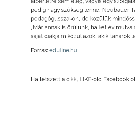
albérletre sem elég, vagyis egy szolgála
pedig nagy szükség lenne, Neubauer T
pedagógusszakon, de közülük mindössz
„Már annak is örülünk, ha két év múlva
saját diákjaim közül azok, akik tanárok 
Forrás:
eduline.hu
Ha tetszett a cikk, LIKE-old Facebook o