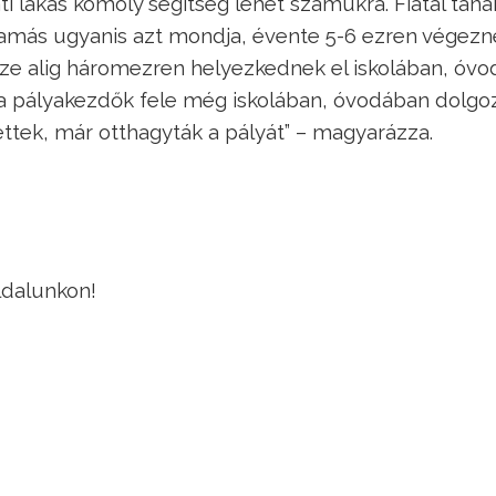
ti lakás komoly segítség lehet számukra. Fiatal taná
amás ugyanis azt mondja, évente 5-6 ezren végezn
e alig háromezren helyezkednek el iskolában, óvo
 a pályakezdők fele még iskolában, óvodában dolgoz
lettek, már otthagyták a pályát” – magyarázza.
ldalunkon!