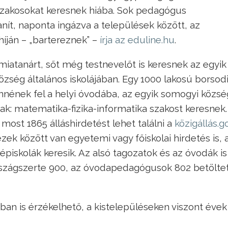
zakosokat keresnek hiába. Sok pedagógus
ít, naponta ingázva a települések között, az
híján – „bartereznek” –
írja az eduline.hu
.
iatanárt, sőt még testnevelőt is keresnek az egyik
ség általános iskolájában. Egy 1000 lakosú borsod
nének fel a helyi óvodába, az egyik somogyi közs
ak: matematika-fizika-informatika szakost keresnek.
most 1865 álláshirdetést lehet találni a
közigállás.g
ezek között van egyetemi vagy főiskolai hirdetés is, 
piskolák keresik. Az alsó tagozatok és az óvodák is
rszágszerte 900, az óvodapedagógusok 802 betölte
n is érzékelhető, a kistelepüléseken viszont évek