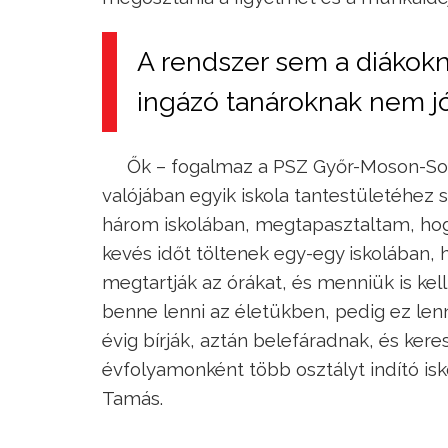
A rendszer sem a diákokn
ingázó tanároknak nem jó
Ők – fogalmaz a PSZ Győr-Moson-Sop
valójában egyik iskola tantestületéhez
három iskolában, megtapasztaltam, hog
kevés időt töltenek egy-egy iskolában, 
megtartják az órákat, és menniük is ke
benne lenni az életükben, pedig ez len
évig bírják, aztán belefáradnak, és ke
évfolyamonként több osztályt indító is
Tamás.