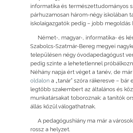
informatika és természettudományos s
párhuzamosan három-négy iskolában tan
iskolaigazgatók pedig – jobb megoldás 
Német-, magyar-, informatika- és kém
Szabolcs-Szatmár-Bereg megyei nagyköz
településen négy óvodapedagógust ven
pedig szinte a lehetetlennel próbálkozn
Néhány napja ért véget a tanév, de már 
oldalon
a „tanár” szóra rákeresve – bár 
legtöbb szakembert az általános és közé
munkatársakat toboroznak: a tanítók o
állás közül válogathatnak.
A pedagógushiány ma már a városokba
rossz a helyzet.