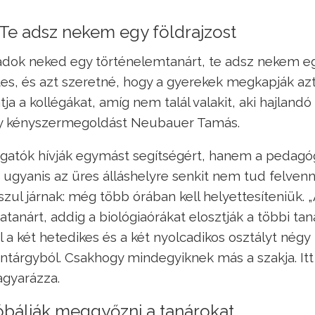
 Te adsz nekem egy földrajzost
 adok neked egy történelemtanárt, te adsz nekem e
etes, és azt szeretné, hogy a gyerekek megkapják azt
tja a kollégákat, amíg nem talál valakit, aki hajlandó
egy kényszermegoldást Neubauer Tamás.
gatók hívják egymást segítségért, hanem a pedag
a ugyanis az üres álláshelyre senkit nem tud felvenn
sszul járnak: még több órában kell helyettesíteniük.
atanárt, addig a biológiaórákat elosztják a többi tan
ol a két hetedikes és a két nyolcadikos osztályt négy
antárgyból. Csakhogy mindegyiknek más a szakja. Itt
agyarázza.
róbálják meggyőzni a tanárokat