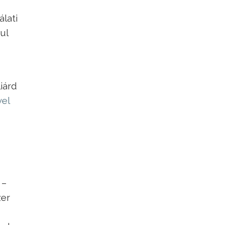
lati
ul
iárd
el
 –
zer