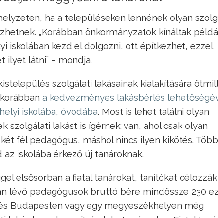
elyzeten, ha a településeken lennének olyan szolgá
zhetnek. „Korábban önkormányzatok kínáltak példá
i iskolában kezd el dolgozni, ott építkezhet, ezzel
ilyet látni” – mondja.
település szolgálati lakásainak kialakítására ötmill
r korábban
a kedvezményes lakásbérlés lehetőségév
 helyi iskolába, óvodába
. Most is lehet találni olyan
 szolgálati lakást is ígérnek: van, ahol csak olyan
két fél pedagógus, máshol nincs ilyen kikötés. Több
 az iskolába érkező új tanároknak.
l elsősorban a fiatal tanárokat, tanítókat célozzák
ban lévő pedagógusok bruttó bére mindössze 230 e
 fizetés Budapesten vagy egy megyeszékhelyen még