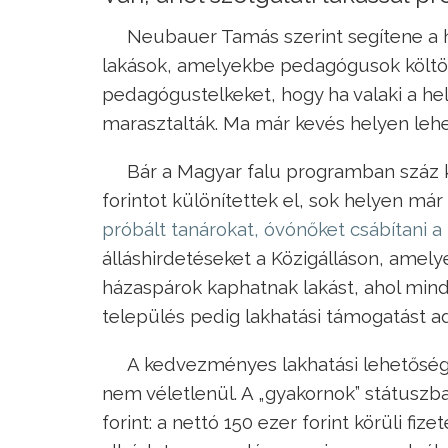
Neubauer Tamás szerint segítene a h
lakások, amelyekbe pedagógusok költö
pedagógustelkeket, hogy ha valaki a hely
marasztalták. Ma már kevés helyen lehet 
Bár a Magyar falu programban száz kis
forintot különítettek el, sok helyen má
próbált tanárokat, óvónőket csábítani a
álláshirdetéseket a Közigálláson, amelyek
házaspárok kaphatnak lakást, ahol mind
település pedig lakhatási támogatást ad
A kedvezményes lakhatási lehetőségge
nem véletlenül. A „gyakornok” státusz
forint: a nettó 150 ezer forint körüli