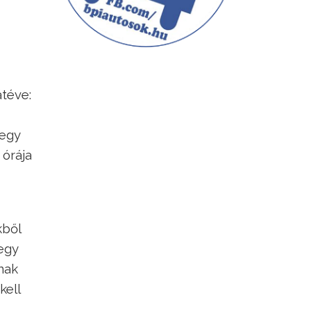
téve:
 egy
 órája
kből
egy
nak
kell