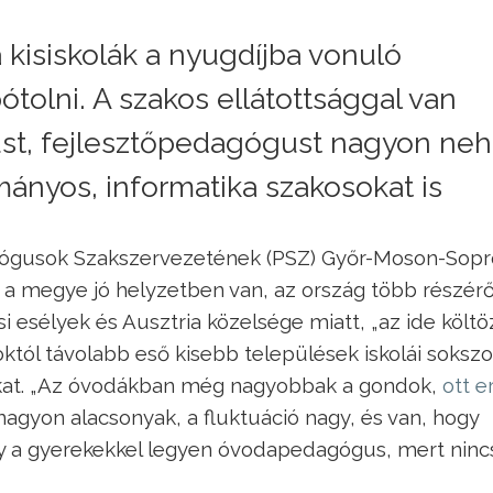
 kisiskolák a nyugdíjba vonuló
tolni. A szakos ellátottsággal van
t, fejlesztőpedagógust nagyon ne
mányos, informatika szakosokat is
ógusok Szakszervezetének (PSZ) Győr-Moson-Sop
z a megye jó helyzetben van, az ország több részérő
 esélyek és Ausztria közelsége miatt, „az ide költ
któl távolabb eső kisebb települések iskolái sokszo
sokat. „Az óvodákban még nagyobbak a gondok,
ott e
 nagyon alacsonyak, a fluktuáció nagy, és van, hogy
gy a gyerekekkel legyen óvodapedagógus, mert ninc