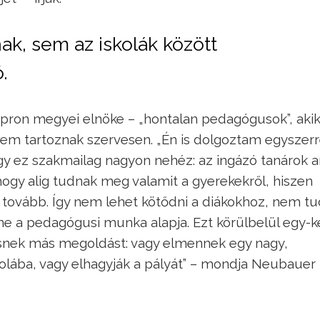
ak, sem az iskolák között
.
ron megyei elnöke – „hontalan pedagógusok”, aki
 sem tartoznak szervesen. „Én is dolgoztam egyszer
y ez szakmailag nagyon nehéz: az ingázó tanárok a
hogy alig tudnak meg valamit a gyerekekről, hiszen
ll tovább. Így nem lehet kötődni a diákokhoz, nem t
ne a pedagógusi munka alapja. Ezt körülbelül egy-k
resnek más megoldást: vagy elmennek egy nagy,
kolába, vagy elhagyják a pályát” – mondja Neubauer