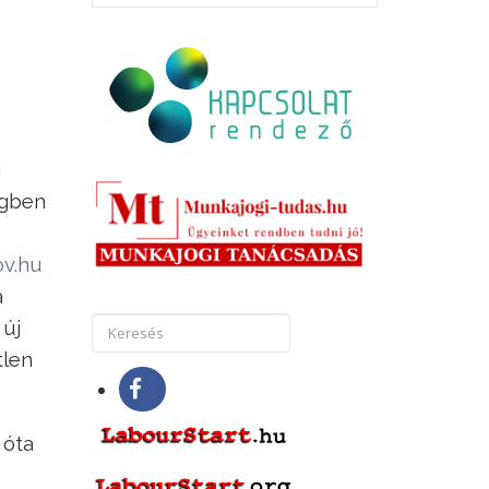
i
égben
ov.hu
a
 új
tlen
 óta