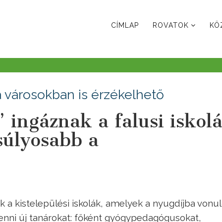
CÍMLAP
ROVATOK
KÖ
városokban is érzékelhető
 ingáznak a falusi iskol
súlyosabb a
 a kistelepülési iskolák, amelyek a nyugdíjba vonu
nni új tanárokat: főként gyógypedagógusokat,