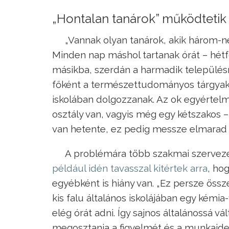
„Hontalan tanárok” működtetik 
„Vannak olyan tanárok, akik három-n
Minden nap máshol tartanak órát – hétf
másikba, szerdán a harmadik település
főként a természettudományos tárgyaka
iskolában dolgozzanak. Az ok egyértelm
osztály van, vagyis még egy kétszakos –
van hetente, ez pedig messze elmarad 
A problémára több szakmai szerveze
például idén tavasszal kitértek arra
, ho
egyébként is hiány van. „Ez persze öss
kis falu általános iskolájában egy kémi
elég órát adni. Így sajnos általánossá vá
megosztania a figyelmét és a munkaidejét