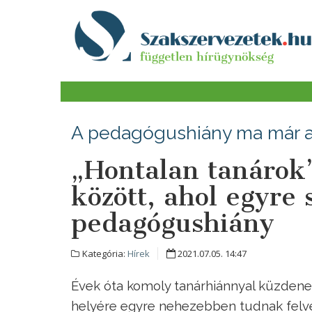
A pedagógushiány ma már a 
„Hontalan tanárok”
között, ahol egyre 
pedagógushiány
Kategória:
Hírek
2021.07.05. 14:47
Évek óta komoly tanárhiánnyal küzdenek
helyére egyre nehezebben tudnak felve