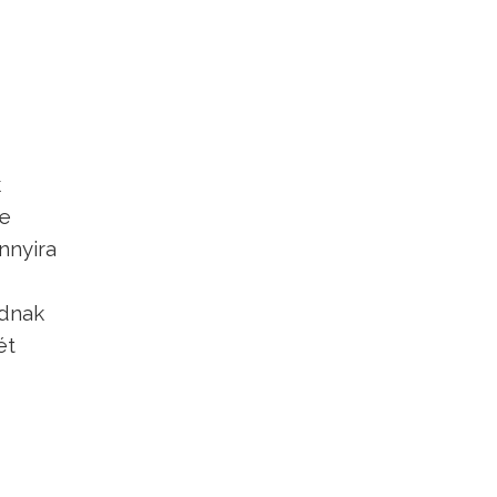
k
re
nnyira
udnak
ét