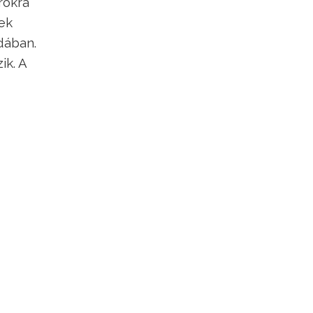
rokra
ek
dában.
ik. A