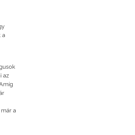
gy
 a
ógusok
i az
 „Amíg
ár
 már a