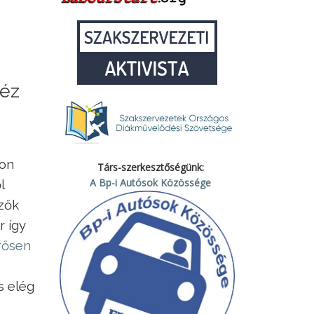
héz
ron
Társ-szerkesztőségünk:
A Bp-i Autósok Közössége
l
özők
r így
rősen
s elég