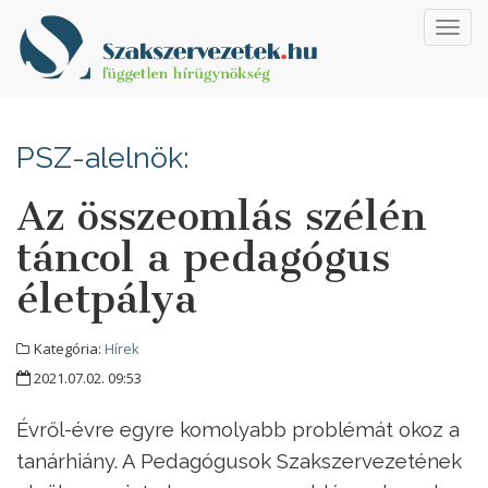
Toggl
navig
PSZ-alelnök:
Az összeomlás szélén
táncol a pedagógus
életpálya
Kategória:
Hírek
2021.07.02. 09:53
Évről-évre egyre komolyabb problémát okoz a
tanárhiány. A Pedagógusok Szakszervezetének