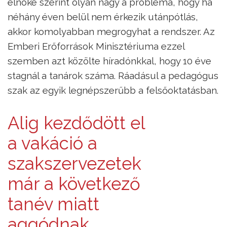
elnöke szerint olyan nagy a probléma, hogy ha
néhány éven belül nem érkezik utánpótlás,
akkor komolyabban megrogyhat a rendszer. Az
Emberi Erőforrások Minisztériuma ezzel
szemben azt közölte híradónkkal, hogy 10 éve
stagnál a tanárok száma. Ráadásul a pedagógus
szak az egyik legnépszerűbb a felsőoktatásban.
Alig kezdődött el
a vakáció a
szakszervezetek
már a következő
tanév miatt
aggódnak,