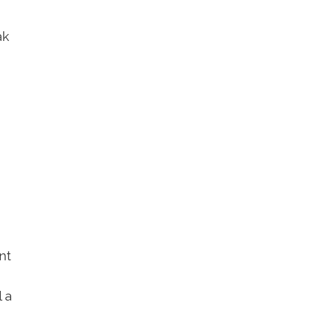
ak
nt
 a