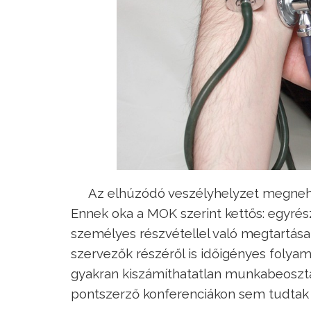
Az elhúzódó veszélyhelyzet megnehez
Ennek oka a MOK szerint kettős: egyré
személyes részvétellel való megtartása l
szervezők részéről is időigényes folyam
gyakran kiszámíthatatlan munkabeosztá
pontszerző konferenciákon sem tudtak 