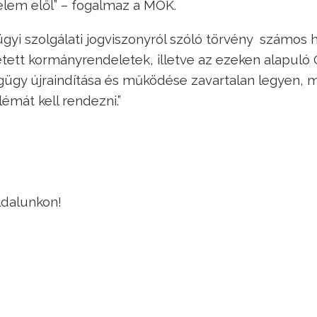
lem elől” – fogalmaz a MOK.
gyi szolgálati jogviszonyról szóló törvény számos h
detett kormányrendeletek, illetve az ezeken alapuló
égügy újraindítása és működése zavartalan legyen, 
émát kell rendezni.”
ldalunkon!