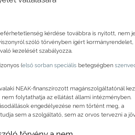
zeférhetetlenség kérdése továbbra is nyitott, nem j
iszonyról szóló törvényben ígért kormányrendelet,
való kezelését szabályozza.
izonyos (
első sorban speciális
betegségben
szenve
 valaki NEAK-finanszírozott magánszolgáltatónál kez
nem folytathatja az ellátást állami intézményben.
ásodállások engedélyezése nem történt meg, a
dja sem a szolgáltató, sem az orvos tervezni a jöv
 szóló törvény a nem