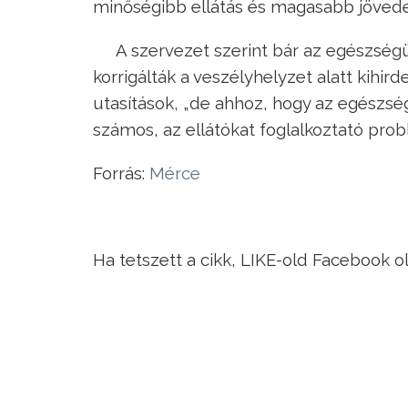
minőségibb ellátás és magasabb jövede
A szervezet szerint bár az egészségü
korrigálták a veszélyhelyzet alatt kihir
utasítások, „de ahhoz, hogy az egészs
számos, az ellátókat foglalkoztató probl
Forrás:
Mérce
Ha tetszett a cikk, LIKE-old Facebook o