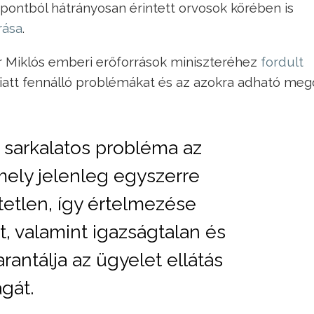
pontból hátrányosan érintett orvosok körében is
rása
.
r Miklós emberi erőforrások miniszteréhez
fordult
miatt fennálló problémákat és az azokra adható meg
k sarkalatos probléma az
mely jelenleg egyszerre
tetlen, így értelmezése
, valamint igazságtalan és
antálja az ügyelet ellátás
gát.