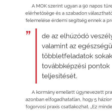
A MOK szerint ugyan a 90 napos türe
elérhetősége és a szabadon választha
felemelése érdemi segítség ennek a p
de az elhúzódó veszély
valamint az egészségüg
többletfeladatok sokak
továbbképzési pontok h
teljesítését.
A kormány emellett úgynevezett pra
azonban elfogadhatatlan, hogy 5 házior
fogorvosi praxis csatlakozhat. „Ez mind