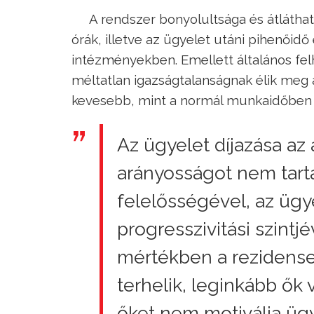
A rendszer bonyolultsága és átlátha
órák, illetve az ügyelet utáni pihenői
intézményekben. Emellett általános felh
méltatlan igazságtalanságnak élik meg 
kevesebb, mint a normál munkaidőben t
Az ügyelet díjazása az 
arányosságot nem tart
felelősségével, az ügye
progresszivitási szint
mértékben a rezidense
terhelik, leginkább ők 
őket nem motiválja ügy