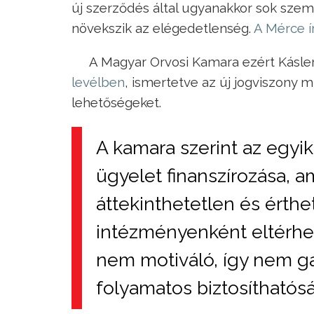
új szerződés által ugyanakkor sok szem
növekszik az elégedetlenség.
A Mérce í
A Magyar Orvosi Kamara ezért Kásle
levélben
, ismertetve az új jogviszony 
lehetőségeket.
A kamara szerint az egyi
ügyelet finanszírozása, a
áttekinthetetlen és érthe
intézményenként eltérhet
nem motiváló, így nem gar
folyamatos biztosíthatósá