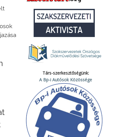
lt
vosok
jazása
n
Társ-szerkesztőségünk:
,
A Bp-i Autósok Közössége
at
t