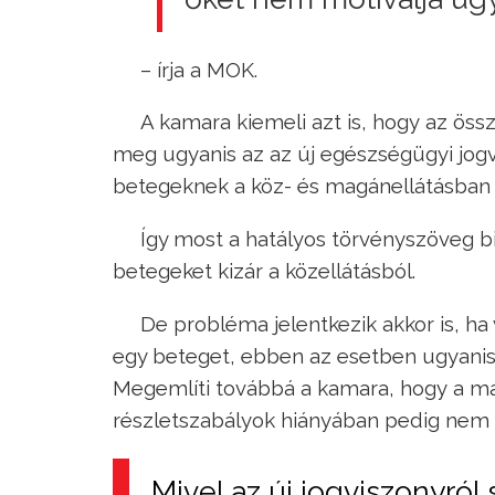
– írja a MOK.
A kamara kiemeli azt is, hogy az öss
meg ugyanis az az új egészségügyi jogv
betegeknek a köz- és magánellátásban 
Így most a hatályos törvényszöveg b
betegeket kizár a közellátásból.
De probléma jelentkezik akkor is, ha
egy beteget, ebben az esetben ugyanis 
Megemlíti továbbá a kamara, hogy a m
részletszabályok hiányában pedig nem tu
Mivel az új jogviszonyról