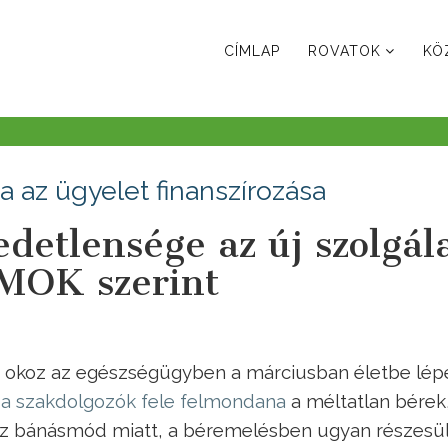
CÍMLAP
ROVATOK
KÖ
a az ügyelet finanszírozása
detlensége az új szolgála
 MOK szerint
 okoz az egészségügyben a márciusban életbe lépe
g
a szakdolgozók fele felmondana
a méltatlan bérek
z bánásmód miatt, a béremelésben ugyan részesül