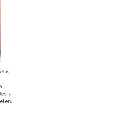
t is.
a
lés, a
seken,