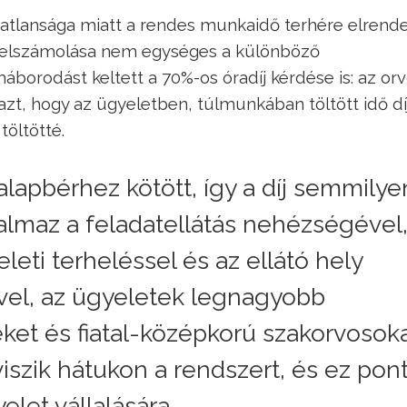
tatlansága miatt a rendes munkaidő terhére elrende
dő elszámolása nem egységes a különböző
áborodást keltett a 70%-os óradíj kérdése is: az or
azt, hogy az ügyeletben, túlmunkában töltött idő dí
öltötté.
alapbérhez kötött, így a díj semmilye
almaz a feladatellátás nehézségével
leti terheléssel és az ellátó hely
jével, az ügyeletek legnagyobb
ket és fiatal-középkorú szakorvosok
viszik hátukon a rendszert, és ez pon
elet vállalására