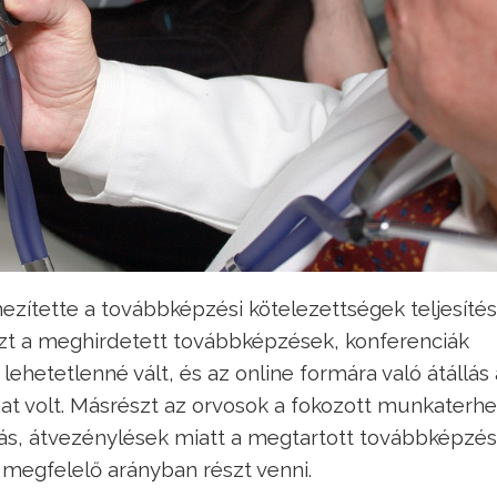
ítette a továbbképzési kötelezettségek teljesítésé
szt a meghirdetett továbbképzések, konferenciák
ehetetlenné vált, és az online formára való átállás 
at volt. Másrészt az orvosok a fokozott munkaterhe
s, átvezénylések miatt a megtartott továbbképzé
megfelelő arányban részt venni.