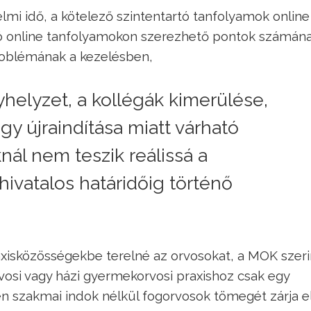
lmi idő, a kötelező szintentartó tanfolyamok online
tó online tanfolyamokon szerezhető pontok számán
roblémának a kezelésben,
helyzet, a kollégák kimerülése,
y újraindítása miatt várható
nál nem teszik reálissá a
ivatalos határidőig történő
xisközösségekbe terelné az orvosokat, a MOK szeri
vosi vagy házi gyermekorvosi praxishoz csak egy
en szakmai indok nélkül fogorvosok tömegét zárja el