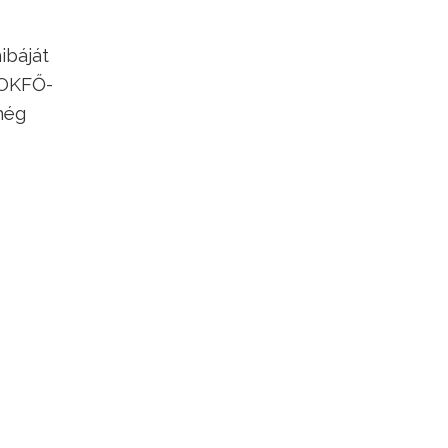
ibáját
 OKFŐ-
még