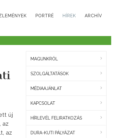
ZLEMÉNYEK
PORTRÉ
HÍREK
ARCHÍV
MAGUNKRÓL
ti
SZOLGÁLTATÁSOK
MÉDIAAJÁNLAT
KAPCSOLAT
tt új
HÍRLEVÉL FELIRATKOZÁS
, az
t, az
DURA-KUTI PÁLYÁZAT