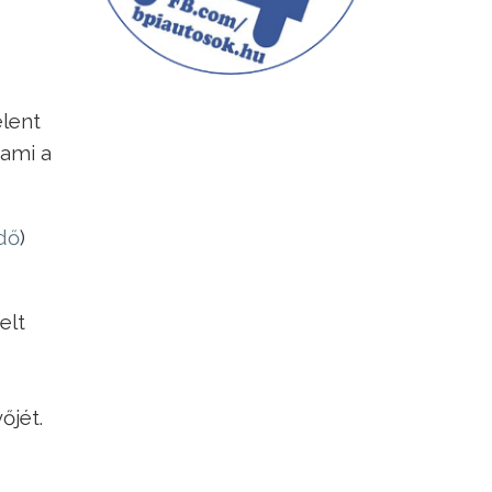
elent
 ami a
dő
)
elt
őjét.