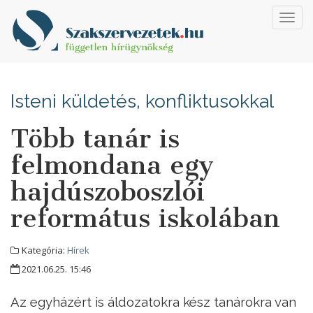
Toggl
navig
Isteni küldetés, konfliktusokkal
Több tanár is
felmondana egy
hajdúszoboszlói
református iskolában
Kategória:
Hírek
2021.06.25. 15:46
Az egyházért is áldozatokra kész tanárokra van