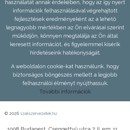
használatát annak érdekében, hogy az így nyert
információk felhasználásával végrehajtott
fejlesztések eredményeként az a lehető
legnagyobb mértékben az Ön elvárásai szerint
működjön, könnyen megtalálja az Ön által
keresett információt, és figyelemmel kísérik
hirdetéseink hatékonyságát.
A weboldalon cookie-kat használunk, hogy
biztonságos böngészés mellett a legjobb
felhasználói élményt nyújthassuk.
További információk
© 2026
szakszervezetek.hu
1098 Budapest, Csengettyű utca 7. II. em. 11.