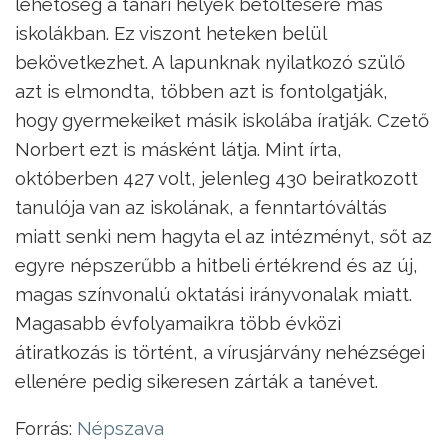
lehetőség a tanári helyek betöltésére más
iskolákban. Ez viszont heteken belül
bekövetkezhet. A lapunknak nyilatkozó szülő
azt is elmondta, többen azt is fontolgatják,
hogy gyermekeiket másik iskolába íratják. Czető
Norbert ezt is másként látja. Mint írta,
októberben 427 volt, jelenleg 430 beiratkozott
tanulója van az iskolának, a fenntartóváltás
miatt senki nem hagyta el az intézményt, sőt az
egyre népszerűbb a hitbeli értékrend és az új,
magas színvonalú oktatási irányvonalak miatt.
Magasabb évfolyamaikra több évközi
átiratkozás is történt, a vírusjárvány nehézségei
ellenére pedig sikeresen zárták a tanévet.
Forrás:
Népszava