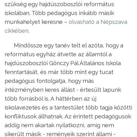
szükség egy hajdúszoboszlói református
iskolában. Több pedagógus inkább másik
munkahelyet keresne –
olvasható a Népszava
cikkében
.
Mindössze egy tanév telt el azóta, hogy a
református egyház átvette az államtól a
hajdúszoboszlói Gönczy Pál Általános Iskola
fenntartását, és már több mint egy tucat
pedagógus fontolgatja, hogy más
intézményben keres állást - értesült lapunk
több forrásból is. A háttérben az új
iskolavezetés és a tantestület több tagja közötti
konfliktusok állhatnak. Az érintett pedagógusok
addig nem akartak nyilatkozni, amíg nem
sikerült másik - reményeik szerint állami -