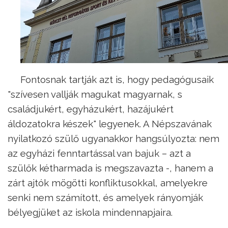
Fontosnak tartják azt is, hogy pedagógusaik
"szívesen vallják magukat magyarnak, s
családjukért, egyházukért, hazájukért
áldozatokra készek" legyenek. A Népszavának
nyilatkozó szülő ugyanakkor hangsúlyozta: nem
az egyházi fenntartással van bajuk – azt a
szülők kétharmada is megszavazta -, hanem a
zárt ajtók mögötti konfliktusokkal, amelyekre
senki nem számított, és amelyek rányomják
bélyegjüket az iskola mindennapjaira.