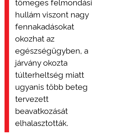
tömeges felmondási
hullám viszont nagy
fennakadásokat
okozhat az
egészségügyben, a
járvány okozta
túlterheltség miatt
ugyanis több beteg
tervezett
beavatkozását
elhalasztották.