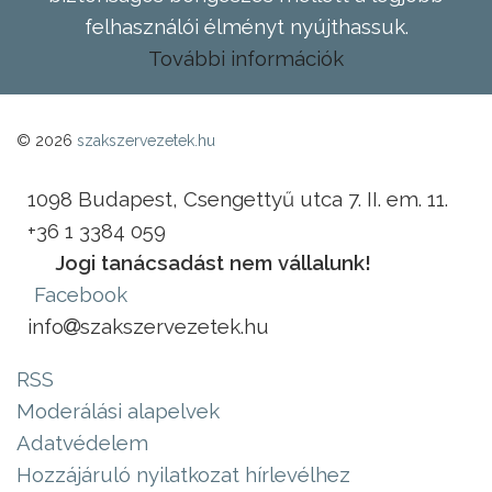
felhasználói élményt nyújthassuk.
További információk
© 2026
szakszervezetek.hu
1098 Budapest, Csengettyű utca 7. II. em. 11.
+36 1 3384 059
Jogi tanácsadást nem vállalunk!
Facebook
info
szakszervezetek.hu
RSS
Moderálási alapelvek
Adatvédelem
Hozzájáruló nyilatkozat hírlevélhez