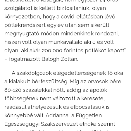
szolgálatot is kellett biztosítaniuk, olyan
környezetben, hogy a covid-ellátásban lévő
pótlékrendszert egy év után sem sikerült
megnyugtató módon mindenkinek rendezni,
hiszen volt olyan munkavállaló aki 0 és volt
olyan, aki akár 200 000 forintos pótlékot kapott”
– fogalmazott Balogh Zoltán.
A szakdolgozók elégedetlenségének fő oka
a kialakult bérfeszültség. Míg az orvosok bére
80-120 százalékkal nőtt, addig az ápolók
többségének nem változott a keresete,
ráadásul áthelyezésük és elbocsátásuk is
könnyebbé vált. Adrianna, a Független
Egészségügyi Szakszervezet elnöke szerint