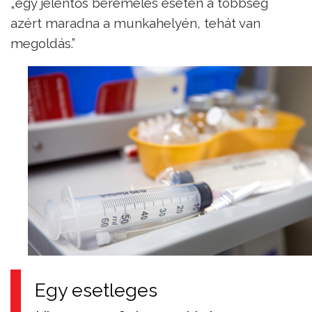
„egy jelentős béremelés esetén a többség
azért maradna a munkahelyén, tehát van
megoldás.”
Egy esetleges