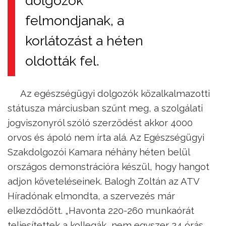
dolgozók
felmondjanak, a
korlátozást a héten
oldották fel.
Az egészségügyi dolgozók közalkalmazotti
státusza márciusban szűnt meg, a szolgálati
jogviszonyról szóló szerződést akkor 4000
orvos és ápoló nem írta alá. Az Egészségügyi
Szakdolgozói Kamara néhány héten belül
országos demonstrációra készül, hogy hangot
adjon követeléseinek. Balogh Zoltán az ATV
Híradónak elmondta, a szervezés már
elkezdődött. „Havonta 220-260 munkaórát
teljesítettek a kollegák, nem egyszer 24 órás