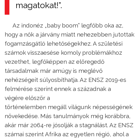
magatokat!”.
Az indonéz „baby boom” legfőbb oka az,
hogy a nők a járvány miatt nehezebben jutottak
fogamzásgátló lehetőségekhez. A születési
számok visszaesése komoly problémákhoz
vezethet, legfőképpen az elöregedő
társadalmak már amúgy is meglévő
nehézségeit súlyosbíthatja. Az ENSZ 2019-es
felmérése szerint ennek a századnak a
végére először a
történelemben megáll világunk népességének
növekedése. Más tanulmányok még korábbra,
akár már 2064-re jósolják a stagnálást. Az ENSZ
számai szerint Afrika az egyetlen régió, ahol a