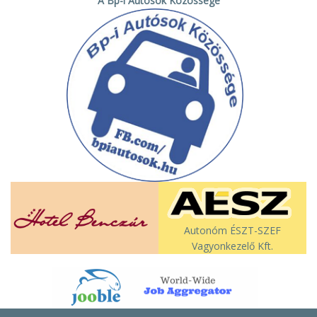
A Bp-i Autósok Közössége
Autonóm ÉSZT-SZEF
Vagyonkezelő Kft.