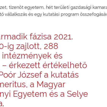
zet, tizenöt egyetem, hét területi gazdasági kamar
ő vállalkozás és egy kutatási program összefogásá
rmadik fázisa 2021.
0-ig zajlott, 288
, intézmények és
 – érkezett értékelhető
Poór József a kutatás
meritus, a Magyar
nyi Egyetem és a Selye
a.