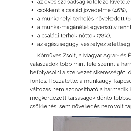
az éves szabadság kötelező kivétele 
csökkent a család jövedelme (46%),
a munkahelyi terhelés növekedett (6
a munka-magánélet egyensúly fennt
a családi terhek nőttek (78%),
az egészségügyi veszélyeztetettség 
Kőmüves Zsolt, a Magyar Agrár- és 
válaszadók több mint fele szerint a ha
befolyásolni a szervezet sikerességét,
fontos. Hozzátette: a munkaügyi kapcs
változás nem azonosítható a harmadik 
megkérdezett társaságok döntő többsé
csökkenés, sem növekedés nem volt tap