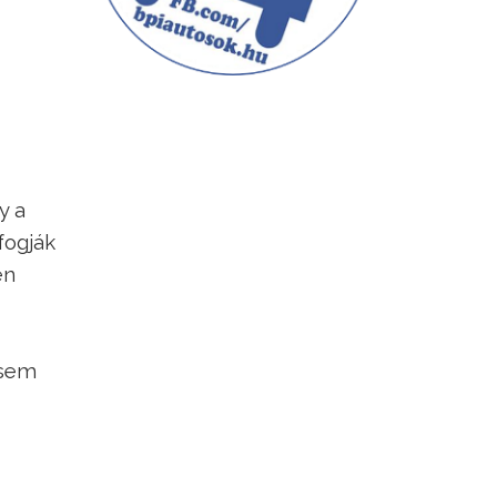
y a
fogják
en
 sem