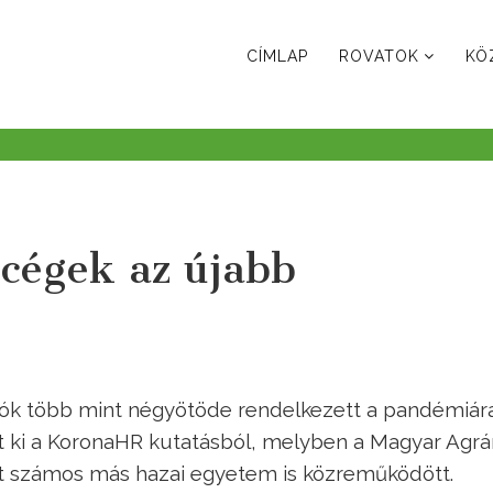
CÍMLAP
ROVATOK
KÖ
 cégek az újabb
dók több mint négyötöde rendelkezett a pandémiár
lt ki a KoronaHR kutatásból, melyben a Magyar Agrá
 számos más hazai egyetem is közreműködött.