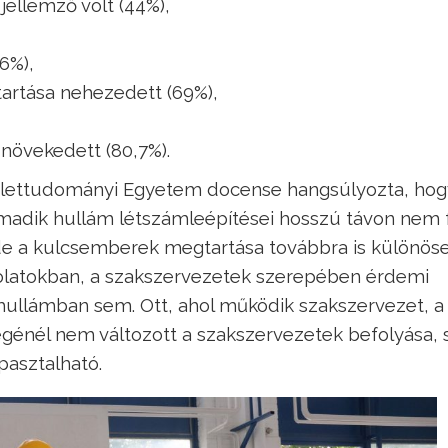
jellemző volt (44%),
6%),
artása nehezedett (69%),
növekedett (80,7%).
Élettudományi Egyetem docense hangsúlyozta, hog
rmadik hullám létszámleépítései hosszú távon nem 
 de a kulcsemberek megtartása továbbra is különös
olatokban, a szakszervezetek szerepében érdemi
hullámban sem. Ott, ahol működik szakszervezet, a
génél nem változott a szakszervezetek befolyása,
asztalható.