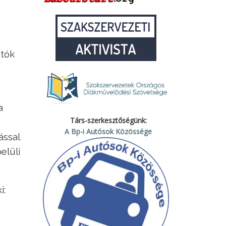
atók
a
Társ-szerkesztőségünk:
A Bp-i Autósok Közössége
ással
elüli
i: