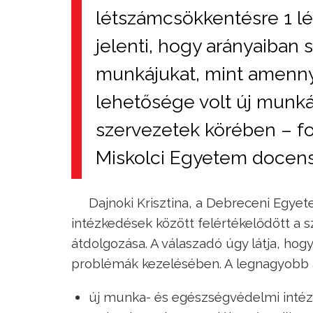
létszámcsökkentésre 1 l
jelenti, hogy arányaiban 
munkájukat, mint amenny
lehetősége volt új munkát
szervezetek körében – fo
Miskolci Egyetem docens
Dajnoki Krisztina, a Debreceni Egyet
intézkedések között felértékelődött a s
átdolgozása. A válaszadó úgy látja, hog
problémák kezelésében. A legnagyobb
új munka- és egészségvédelmi intéz