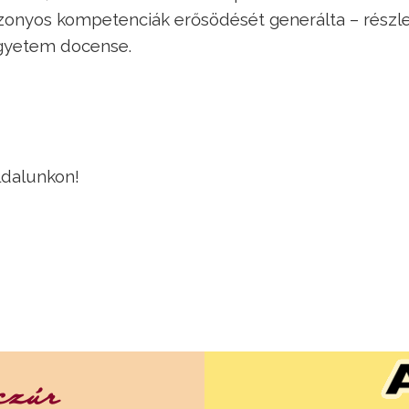
zonyos kompetenciák erősödését generálta – részl
gyetem docense.
ldalunkon!