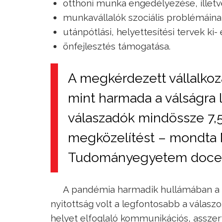
otthoni munka engedélyezése, illetv
munkavállalók szociális problémáina
utánpótlási, helyettesítési tervek ki-
önfejlesztés támogatása.
A megkérdezett vállalko
mint harmada a válságra 
válaszadók mindössze 7,5 
megközelítést – mondta M
Tudományegyetem doce
A pandémia harmadik hullámában a r
nyitottság volt a legfontosabb a válasz
helyet elfoglaló kommunikációs, asszert