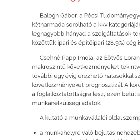
Balogh Gábor, a Pécsi Tudományegy
kétharmada sorolható a kkv kategóriájá
legnagyobb hányad a szolgáltatások te
közöttük ipari és építőipari (28,9%) cég i
Csehné Papp Imola, az Eötvös Lorá
makroszintű következményeket tekint
további egy évig érezhető hatásokkal
következményeket prognosztizál. A koro
a foglalkoztatottságra lesz, ezen belül 
munkanélküliségi adatok.
A kutató a munkavállalói oldal szemp
a munkahelyre való bejutás nehezebb