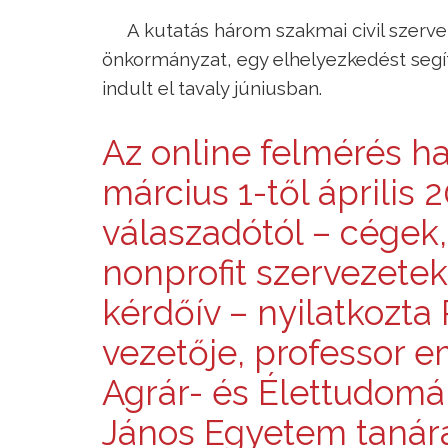
A kutatás három szakmai civil szerve
önkormányzat, egy elhelyezkedést segít
indult el tavaly júniusban.
Az online felmérés ha
március 1-től április 2
válaszadótól – cégek
nonprofit szervezetek
kérdőív – nyilatkozta 
vezetője, professor e
Agrár- és Élettudomá
János Egyetem tanár