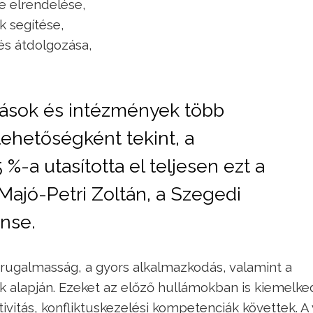
e elrendelése,
k segítése,
 és átdolgozása,
zások és intézmények több
lehetőségként tekint, a
%-a utasította el teljesen ezt a
ajó-Petri Zoltán, a Szegedi
nse.
ugalmasság, a gyors alkalmazkodás, valamint a
ok alapján. Ezeket az előző hullámokban is kiemelk
ivitás, konfliktuskezelési kompetenciák követtek. A 