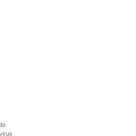
edő
vírus