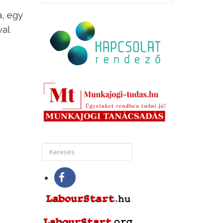
a, egy
val