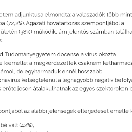
etem adjunktusa elmondta: a válaszadók több mint
ba (72,2%). Ágazati hovatartozás szempontjából a
rületén (38%) működik, ám jelentős számban találh
s.
nd Tudományegyetem docense a vírus okozta
ve kiemelte: a megkérdezettek csaknem kétharmad
 számol, de egyharmaduk ennél hosszabb
navírus kétségtelenül a legnagyobb negatív befoly
is erőteljesen átalakulhatnak az egyes szektorokon b
ontjából az alábbi jelenségek elterjedését emelte k
é vált (42%),