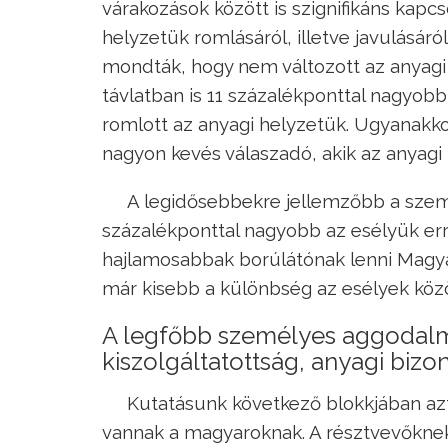
várakozások között is szignifikáns kapc
helyzetük romlásáról, illetve javulásár
mondták, hogy nem változott az anyagi 
távlatban is 11 százalékponttal nagyobb
romlott az anyagi helyzetük. Ugyanakko
nagyon kevés válaszadó, akik az anyagi
A legidősebbekre jellemzőbb a szem
százalékponttal nagyobb az esélyük erre
hajlamosabbak borúlátónak lenni Magyar
már kisebb a különbség az esélyek közöt
A legfőbb személyes aggodalma
kiszolgáltatottság, anyagi bizo
Kutatásunk következő blokkjában azt
vannak a magyaroknak. A résztvevőknek 1