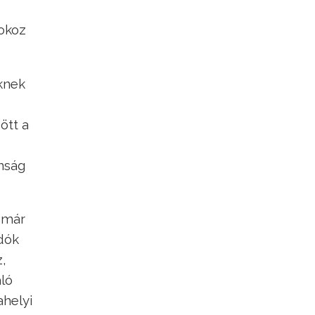
 okoz
knek
ött a
anság
l már
adók
z,
aló
ahelyi