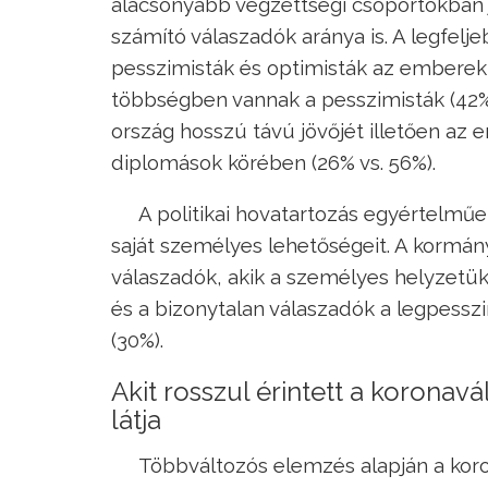
alacsonyabb végzettségi csoportokban
számító válaszadók aránya is. A legfelj
pesszimisták és optimisták az emberek
többségben vannak a pesszimisták (42%
ország hosszú távú jövőjét illetően az 
diplomások körében (26% vs. 56%).
A politikai hovatartozás egyértelműen
saját személyes lehetőségeit. A kormán
válaszadók, akik a személyes helyzetük 
és a bizonytalan válaszadók a legpessz
(30%).
Akit rosszul érintett a koronav
látja
Többváltozós elemzés alapján a koron