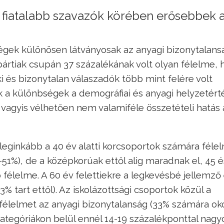
 a fiatalabb szavazók körében erősebbek 
bségek különösen látványosak az anyagi bizonytalan
rtiak csupán 37 százalékának volt olyan félelme, 
ki és bizonytalan válaszadók több mint felére volt
 a különbségek a demográfiai és anyagi helyzetért
, vagyis vélhetően nem valamiféle összetételi hatás á
 leginkább a 40 év alatti korcsoportok számára féle
51%), de a középkorúak ettől alig maradnak el, 45 é
élelme. A 60 év felettiekre a legkevésbé jellemző 
3% tart ettől). Az iskolázottsági csoportok közül a
félelmet az anyagi bizonytalanság (33% számára ok
kategóriákon belül ennél 14-19 százalékponttal nag