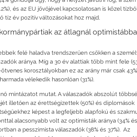
), és az EU jövőjével kapcsolatosan is közel tízbő
 tíz év pozitív változásokat hoz majd.
a kormánypártiak az átlagnál optimistább
ősebbek felé haladva trendszerűen csökken a szemé
zadók aránya. Míg a 30 év alattiak több mint fele (5
s-ötvenes korosztályokban ez az arány már csak 43%
 harmada vélekedik hasonlóan (31%).
űnő mintázatot mutat. A válaszadók abszolút többs
ét illetően az érettségizettek (50%) és diplomások
tségűekhez képest a legfeljebb alapfokú és szakm
nttal alacsonyabb volt az optimisták aránya (34% é
rtban a pesszimista válaszadók (38% és 37%). Az