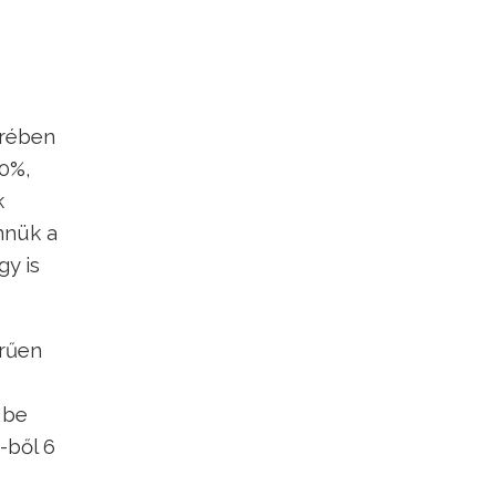
örében
40%,
k
nnük a
gy is
erűen
 be
-ből 6