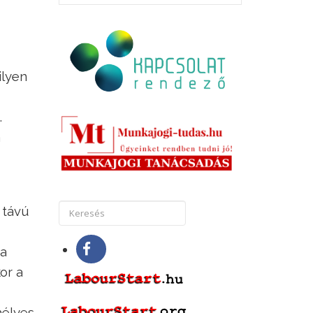
ilyen
.
a
 távú
 a
or a
mélyes