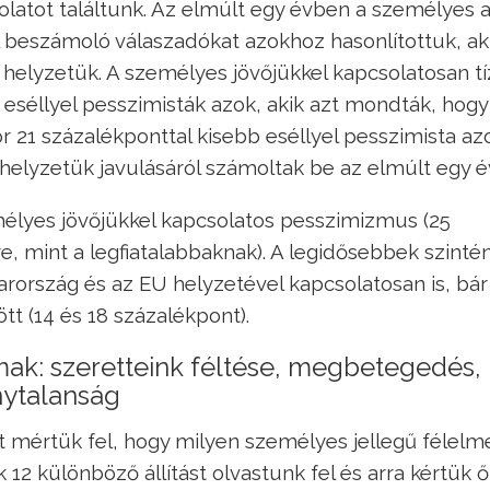
solatot találtunk. Az elmúlt egy évben a személyes 
ól beszámoló válaszadókat azokhoz hasonlítottuk, ak
helyzetük. A személyes jövőjükkel kapcsolatosan tí
 eséllyel pesszimisták azok, akik azt mondták, hogy
r 21 százalékponttal kisebb eséllyel pesszimista az
 helyzetük javulásáról számoltak be az elmúlt egy 
élyes jövőjükkel kapcsolatos pesszimizmus (25
, mint a legfiatalabbaknak). A legidősebbek szinté
ország és az EU helyzetével kapcsolatosan is, bár 
t (14 és 18 százalékpont).
k: szeretteink féltése, megbetegedés,
nytalanság
 mértük fel, hogy milyen személyes jellegű félelm
2 különböző állítást olvastunk fel és arra kértük ő