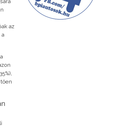
sára
an
óak az
 a
 a
 azon
35%),
etően
an
i