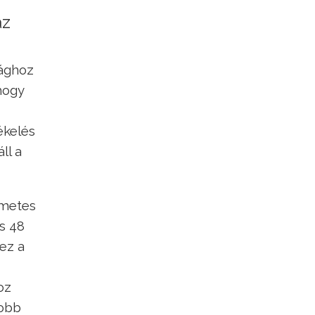
az
sághoz
hogy
ékelés
ll a
lmetes
s 48
ez a
oz
yobb