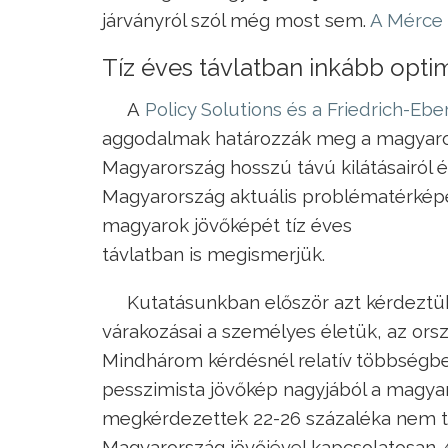
járványról szól még most sem.
A Mérce 
Tíz éves távlatban inkább opti
A
Policy Solutions és a Friedrich-Ebe
aggodalmak határozzák meg a magyarok
Magyarország hosszú távú kilátásairól és
Magyarország aktuális problématérképén
magyarok jövőképét tíz éves
távlatban is megismerjük.
Kutatásunkban először azt kérdeztü
várakozásai a személyes életük, az orsz
Mindhárom kérdésnél relatív többségben
pesszimista jövőkép nagyjából a magya
megkérdezettek 22-26 százaléka nem tud
Magyarország jövőjével kapcsolatosan 4