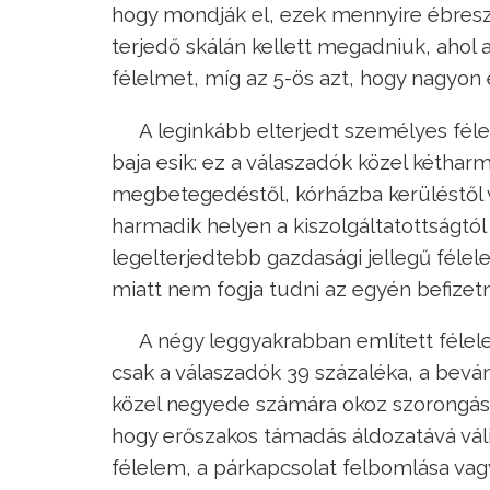
hogy mondják el, ezek mennyire ébreszt
terjedő skálán kellett megadniuk, ahol a
félelmet, míg az 5-ös azt, hogy nagyon 
A leginkább elterjedt személyes fél
baja esik: ez a válaszadók közel kétha
megbetegedéstől, kórházba kerüléstől v
harmadik helyen a kiszolgáltatottságtól v
legelterjedtebb gazdasági jellegű félel
miatt nem fogja tudni az egyén befizetni
A négy leggyakrabban említett félele
csak a válaszadók 39 százaléka, a beván
közel negyede számára okoz szorongást a
hogy erőszakos támadás áldozatává válik 
félelem, a párkapcsolat felbomlása vagy