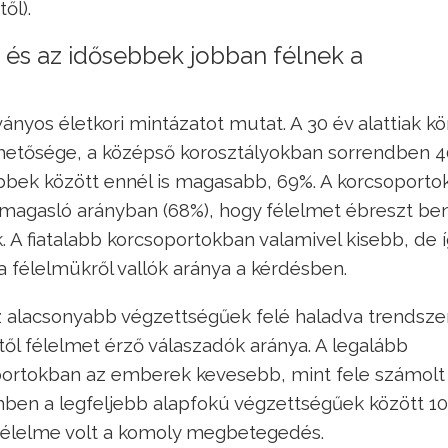
ől).
és az idősebbek jobban félnek a
nyos életkori mintázatot mutat. A 30 év alattiak k
ehetősége, a középső korosztályokban sorrendben 
bbek között ennél is magasabb, 69%. A korcsoporto
 kimagasló arányban (68%), hogy félelmet ébreszt be
. A fiatalabb korcsoportokban valamivel kisebb, de í
 félelmükről vallók aránya a kérdésben.
az alacsonyabb végzettségűek felé haladva trendsz
l félelmet érző válaszadók aránya. A legalább
portokban az emberek kevesebb, mint fele számolt
emben a legfeljebb alapfokú végzettségűek között 10
élelme volt a komoly megbetegedés.