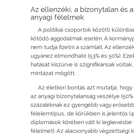
Az ellenzéki, a bizonytalan és
anyagi félelmek
A politikai csoportok közötti külön
kötődő aggodalmak esetén. A kormánypá
nem tudja fizetni a számláit. Az ellenzé
ugyanez elmondható (53% és 50%). Ezek
hatását kiszűrve is szignifikánsak voltak
mintázat mögött.
Az életkori bontás azt mutatja, hogy
az anyagi bizonytalanság veszélye (50%-
százaléknak ez gyengébb vagy erősebb f
félelemtípus, de körükben is jelentős (4
diplomások körében vált ki legkevésbé 
félelmet). Az alacsonyabb végzettségi 