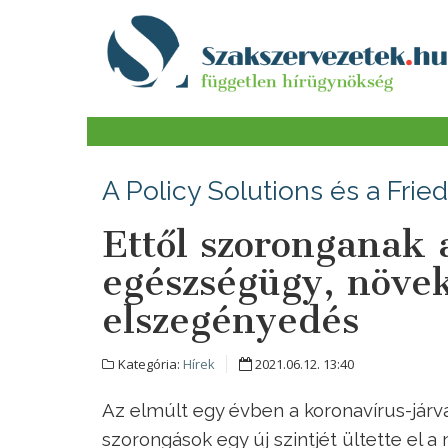
A Policy Solutions és a Frie
Ettől szoronganak 
egészségügy, növe
elszegényedés
Kategória:
Hírek
2021.06.12. 13:40
Az elmúlt egy évben a koronavírus-járvá
szorongások egy új szintjét ültette el 