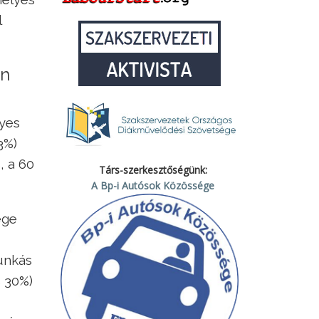
l
an
lyes
3%)
, a 60
Társ-szerkesztőségünk:
A Bp-i Autósok Közössége
ége
unkás
s 30%)