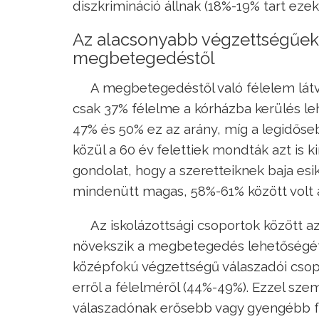
diszkrimináció állnak (18%-19% tart ezekt
Az alacsonyabb végzettségűek 
megbetegedéstől
A megbetegedéstől való félelem látvá
csak 37% félelme a kórházba kerülés l
47% és 50% ez az arány, míg a legidőse
közül a 60 év felettiek mondták azt is
gondolat, hogy a szeretteiknek baja esik
mindenütt magas, 58%-61% között volt a
Az iskolázottsági csoportok között 
növekszik a megbetegedés lehetőségétő
középfokú végzettségű válaszadói cso
erről a félelméről (44%-49%). Ezzel sz
válaszadónak erősebb vagy gyengébb f