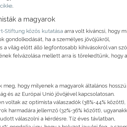
cikke
.
misták a magyarok
rt-Stiftung közös kutatása
arra volt kíváncsi, hogy m
 gondolkodását, ha a személyes jövőjükről,
 a világ előtt álló legfontosabb kihívásokról van szó
ek felvázolása mellett arra is törekedtünk, hogy 
k meg, hogy milyenek a magyarok általános hosszú
ág és az Európai Unió jövőjével kapcsolatosan.
 voltak az optimista válaszadók (38%-44% között),
rok harmadára jellemző (32%-36% között), ugyanakk
ott válaszolni a kérdésre. Tíz éves távlatban,
4% gondolja úgy, hogy a helyzet javulni fog, a sze