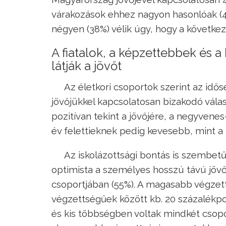
várakozások ehhez nagyon hasonlóak (42%
négyen (38%) vélik úgy, hogy a következő
A fiatalok, a képzettebbek és 
látják a jövőt
Az életkori csoportok szerint az id
jövőjükkel kapcsolatosan bizakodó válas
pozitívan tekint a jövőjére, a negyvene
év felettieknek pedig kevesebb, mint a
Az iskolázottsági bontás is szembet
optimista a személyes hosszú távú jövőj
csoportjában (55%). A magasabb végzet
végzettségűek között kb. 20 százalékpo
és kis többségben voltak mindkét csopo