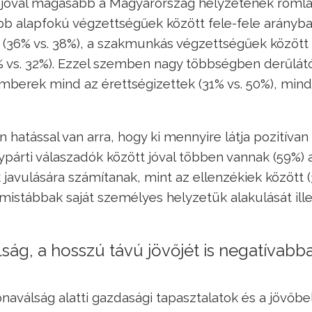
 jóval magasabb a Magyarország helyzetének romlá
ebb alapfokú végzettségűek között fele-fele arányb
 (36% vs. 38%), a szakmunkás végzettségűek között
 vs. 32%). Ezzel szemben nagy többségben derűlát
emberek mind az érettségizettek (31% vs. 50%), mind
 hatással van arra, hogy ki mennyire látja pozitívan
ypárti válaszadók között jóval többen vannak (59%)
javulására számítanak, mint az ellenzékiek között (
imistábbak saját személyes helyzetük alakulását ill
álság, a hosszú távú jövőjét is negatívabb
aválság alatti gazdasági tapasztalatok és a jövőbel