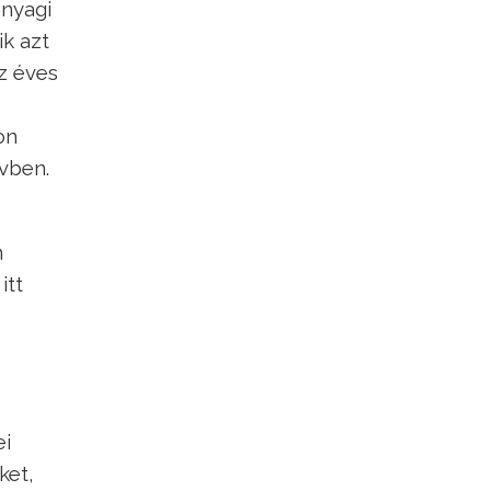
anyagi
ik azt
z éves
on
évben.
n
itt
ei
ket,