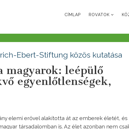
CÍMLAP
ROVATOK
KÖ
drich-Ebert-Stiftung közös kutatása
a magyarok: leépülő
kvő egyenlőtlenségek,
ny elemi erővel alakította át az emberek életét, és
a magyar társadalomban is. Az élet azonban nem csa