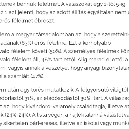
enek bennük félelmet. A válaszokat egy 1-től 5-ig
z 1 azt jelenti, hogy az adott állítás egyáltalán nem
erős félelmet ébreszt.
elem a magyar társadalomban az, hogy a szerettein
rmadának (63%) erős félelme. Ezt a komolyabb
aló félelem követi (50%). A személyes félelmek köz
aló félelem áll, 48% tart ettől. Alig marad el ettől a
em, vagyis annak a veszélye, hogy anyagi bizonytal
 a számláit (47%).
m után egy törés mutatkozik. A felgyorsuló világtó
dorlástól 31%, az eladósodástól 30%, tart. A válasz
z, hogy kivándorol valamely családtagja, illetve a
(24%-24%). A lista végén a hajléktalanná válástól v
 sikertelen párkeresés, illetve az iskolai vagy munk