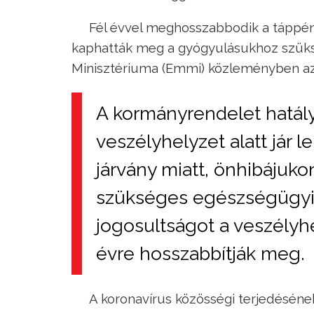
Fél évvel meghosszabbodik a táppén
kaphatták meg a gyógyulásukhoz szüksé
Minisztériuma (Emmi) közleményben az
A kormányrendelet hatálya
veszélyhelyzet alatt jár 
járvány miatt, önhibájuko
szükséges egészségügyi
jogosultságot a veszély
évre hosszabbítják meg.
A koronavírus közösségi terjedésén