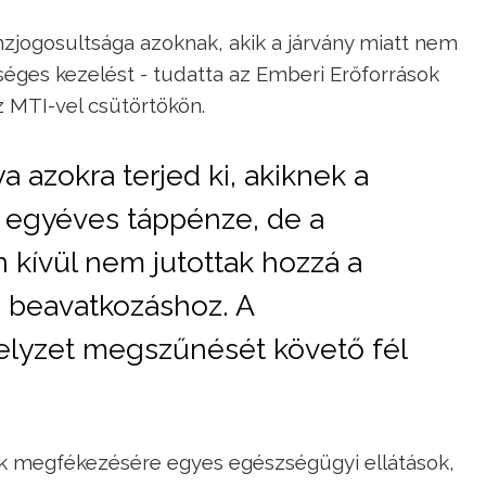
zjogosultsága azoknak, akik a járvány miatt nem
ges kezelést - tudatta az Emberi Erőforrások
 MTI-vel csütörtökön.
 azokra terjed ki, akiknek a
le egyéves táppénze, de a
n kívül nem jutottak hozzá a
 beavatkozáshoz. A
helyzet megszűnését követő fél
ek megfékezésére egyes egészségügyi ellátások,