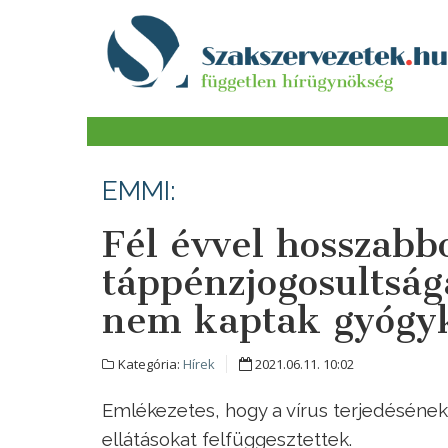
EMMI:
Fél évvel hosszab
táppénzjogosultság
nem kaptak gyógyk
Kategória:
Hírek
2021.06.11. 10:02
Emlékezetes, hogy a vírus terjedésén
ellátásokat felfüggesztettek.