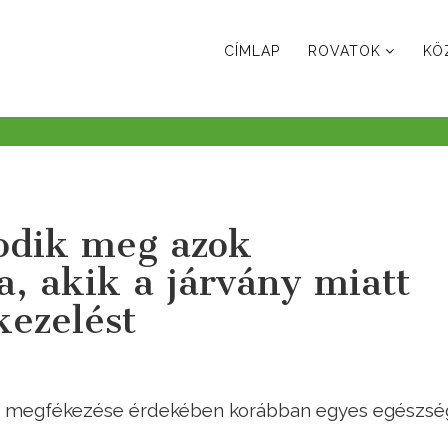
CÍMLAP
ROVATOK
KÖ
bodik meg azok
a, akik a járvány miatt
ezelést
ek megfékezése érdekében korábban egyes egészsé