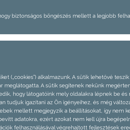
hogy biztonságos böngészés mellett a legjobb felh
ket („cookies”) alkalmazunk. A sütik lehetővé teszik
meglátogatta. A sütik segítenek nekünk megérteni
dik, hogy látogatóink mely oldalakra lépnek be és 
n tudjuk igazítani az Ön igényeihez, és még válto
ebek mellett megjegyzik a beállításokat, így nem kel
evitt adatokra, ezért azokat nem kell újra begépel
ációk felhasználásával végrehajtott fejlesztések 