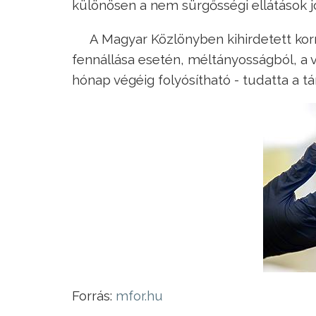
különösen a nem sürgősségi ellátások j
A Magyar Közlönyben kihirdetett korm
fennállása esetén, méltányosságból, a
hónap végéig folyósítható - tudatta a tá
Forrás:
mfor.hu