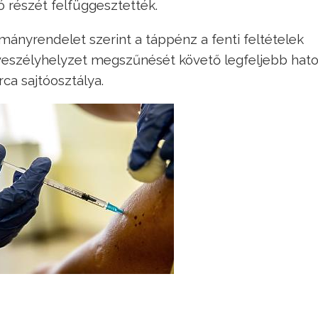
ó részét felfüggesztették.
ányrendelet szerint a táppénz a fenti feltételek
 veszélyhelyzet megszűnését követő legfeljebb hato
rca sajtóosztálya.