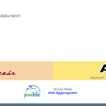
ldalunkon!
Autonóm É