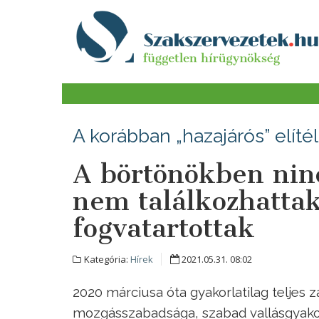
A korábban „hazajárós” elíté
A börtönökben ninc
nem találkozhattak
fogvatartottak
Kategória:
Hírek
2021.05.31. 08:02
2020 márciusa óta gyakorlatilag teljes 
mozgásszabadsága, szabad vallásgyako