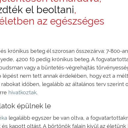
zdték el beoltani
,
 életben az egészséges
 és krónikus beteg él szorosan összezárva: 7-800-an
gyede, 4200 fő pedig krónikus beteg. A fogvatartott
mbudsman vagy a büntetés-végrehajtás törvényessé
 lépést nem tett annak érdekében, hogy ezt a mélt
 rabokat időben, legalább az általános terv szerint o
erre
hivatkoztak
.
latok épülnek le
éka
legalább egyszer be van oltva, a fogvatartottak
 és kapott oltást. A börtönök falain kívül az életünk