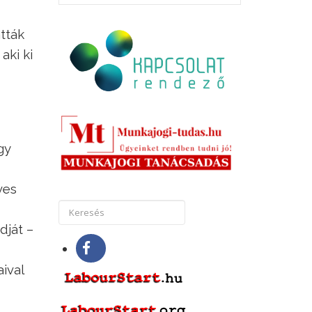
tták
aki ki
gy
ves
dját –
ival