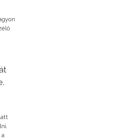
nagyon
zélő
át
e.
att
ni.
 a