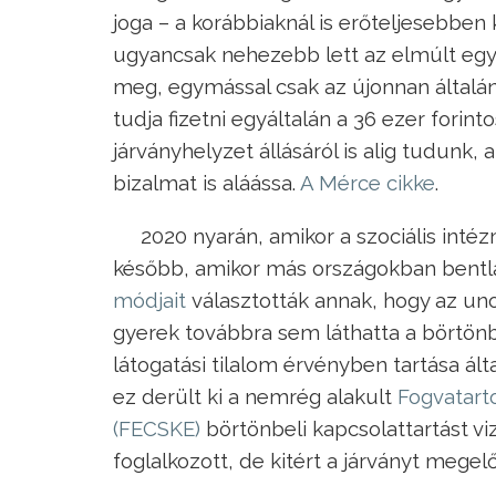
joga – a korábbiaknál is erőteljesebben 
ugyancsak nehezebb lett az elmúlt egy
meg, egymással csak az újonnan általán
tudja fizetni egyáltalán a 36 ezer forintos
járványhelyzet állásáról is alig tudunk
bizalmat is aláássa.
A Mérce cikke
.
2020 nyarán, amikor a szociális inté
később, amikor más országokban bent
módjait
választották annak, hogy az un
gyerek továbbra sem láthatta a börtönb
látogatási tilalom érvényben tartása ál
ez derült ki a nemrég alakult
Fogvatart
(FECSKE)
börtönbeli kapcsolattartást v
foglalkozott, de kitért a járványt megel