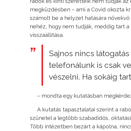
rabok és kinti szeretteik nem tudják a
megküzdésben – ami a Covid okozta krí
számolt be a helyzet hatására növekvő f
nehéz, hogy nem tudják, meddig tart a 
visszaállítása.
Sajnos nincs látogatás 
telefonálunk is csak v
vészelni. Ha sokáig ta
– mondta egy kutatásban megkérdez
A kutatás tapasztalatai szerint a ra
szünetel a legtöbb szabadidős, oktatási
Több intézetben bezárt a kápolna, nincs