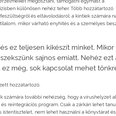
z érzelmeiket megosztani, támogatni egymást a
zisben különösen nehéz teher. Több hozzátartozó
eszültségről és eltávolodásról: a kintiek számára 
tilalom, mikor várható enyhítés és a személyes bes
és ez teljesen kikészít minket. Mikor
eszekszünk sajnos emiatt. Nehéz ezt 
rt ez még, sok kapcsolat mehet tönkr
ett hozzátartozó.
bok számára további nehézség, hogy a vírushelyzet al
 és reintegrációs program. Csak a zárkán lehet tanul
 istentisztelet, nem lehet használni a könyvtárat és