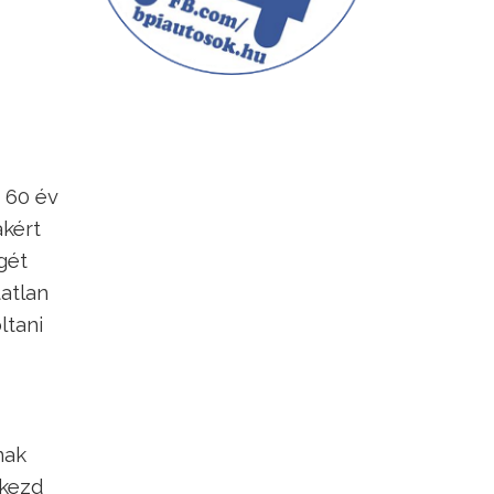
 60 év
akért
gét
atlan
ltani
nak
 kezd