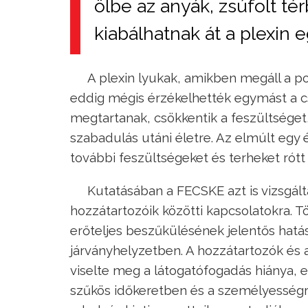
ölbe az anyák, zsúfolt tér
kiabálhatnak át a plexin
A plexin lyukak, amikben megáll a por
eddig mégis érzékelhették egymást a cs
megtartanak, csökkentik a feszültséget,
szabadulás utáni életre. Az elmúlt egy é
további feszültségeket és terheket rótt 
Kutatásában a FECSKE azt is vizsgált
hozzátartozóik közötti kapcsolatokra. 
erőteljes beszűkülésének jelentős hatás
járványhelyzetben. A hozzátartozók és 
viselte meg a látogatófogadás hiánya, 
szűkös időkeretben és a személyesség