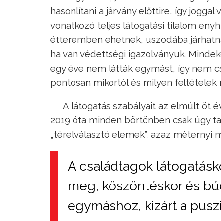
hasonlítani a járvány előttire, így joggal
vonatkozó teljes látogatási tilalom eny
étteremben ehetnek, uszodába járhatna
ha van védettségi igazolványuk. Mindek
egy éve nem látták egymást, így nem cs
pontosan mikortól és milyen feltételek m
A látogatás szabályait az elmúlt öt 
2019 óta minden börtönben csak úgy tal
„térelválasztó elemek”, azaz méternyi m
A családtagok látogatásk
meg, köszöntéskor és bú
egymáshoz, kizárt a pusz