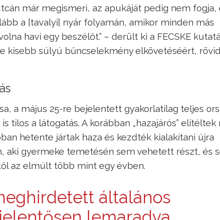
utcán már megismeri, az apukáját pedig nem fogja, 
ább a [tavalyi] nyár folyamán, amikor minden más
volna havi egy beszélőt.” – derült ki a FECSKE kuta
rje kisebb súlyú bűncselekmény elkövetéséért, rövi
ás
sa, a május 25-re bejelentett gyakorlatilag teljes or
s tilos a látogatás. A korábban „hazajárós” elítélte
bban hetente jártak haza és kezdték kialakítani újra
an, aki gyermeke temetésén sem vehetett részt, és s
ől az elmúlt több mint egy évben.
meghirdetett általános
 jelentősen lemaradva,