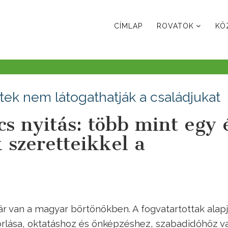
CÍMLAP
ROVATOK
KÖ
ltek nem látogathatják a családjukat
s nyitás: több mint egy 
 szeretteikkel a
zár van a magyar börtönökben. A fogvatartottak alapj
rlása, oktatáshoz és önképzéshez, szabadidőhöz v