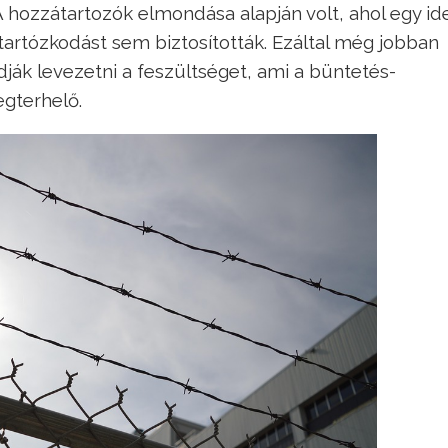
 hozzátartozók elmondása alapján volt, ahol egy ide
tartózkodást sem biztosították. Ezáltal még jobban
ják levezetni a feszültséget, ami a büntetés-
gterhelő.