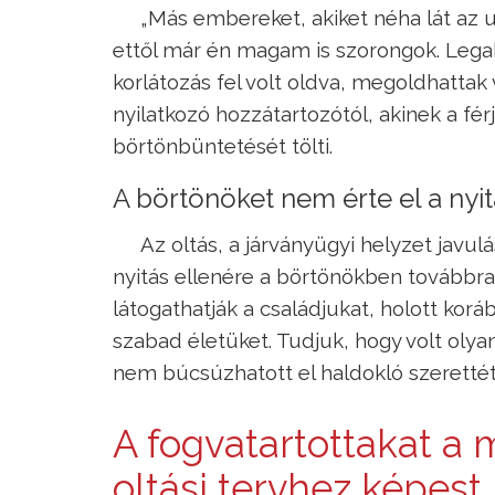
„Más embereket, akiket néha lát az 
ettől már én magam is szorongok. Legal
korlátozás fel volt oldva, megoldhattak 
nyilatkozó hozzátartozótól, akinek a fé
börtönbüntetését tölti.
A börtönöket nem érte el a nyit
Az oltás, a járványügyi helyzet javulá
nyitás ellenére a börtönökben továbbra i
látogathatják a családjukat, holott korá
szabad életüket. Tudjuk, hogy volt oly
nem búcsúzhatott el haldokló szerettét
A fogvatartottakat a 
oltási tervhez képest