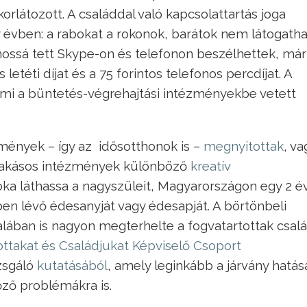
korlátozott. A családdal való kapcsolattartás joga
 évben: a rabokat a rokonok, barátok nem látogatha
ossá tett Skype-on és telefonon beszélhettek, már 
 letéti díjat és a 75 forintos telefonos percdíjat. A
, ami a büntetés-végrehajtási intézményekbe vetett
zmények – így az idősotthonok is –
megnyitottak
, va
lakásos intézmények különböző
kreatív
oka láthassa a nagyszüleit, Magyarországon egy 2 é
en lévő édesanyját vagy édesapját. A börtönbeli
talában is nagyon megterhelte a fogvatartottak csalá
ottakat és Családjukat Képviselő Csoport
izsgáló
kutatásából
, amely leginkább a járvány hatása
őző problémákra is.