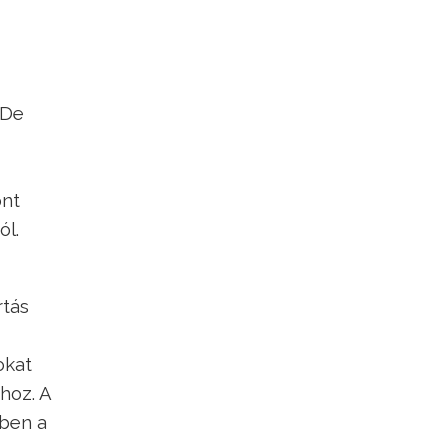
 De
ont
ól.
rtás
okat
hoz. A
ben a