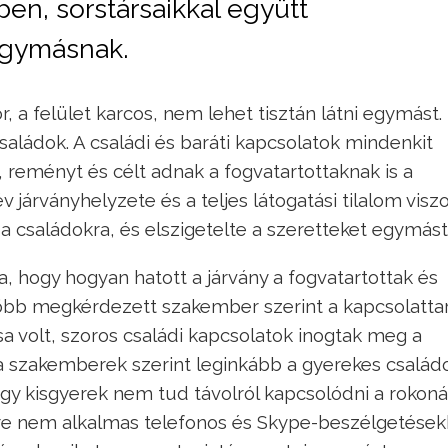
ben, sorstársaikkal együtt
 egymásnak.
, a felület karcos, nem lehet tisztán látni egymást.
aládok. A családi és baráti kapcsolatok mindenkit
 reményt és célt adnak a fogvatartottaknak is a
v járványhelyzete és a teljes látogatási tilalom visz
a családokra, és elszigetelte a szeretteket egymást
a, hogy hogyan hatott a járvány a fogvatartottak és
Több megkérdezett szakember szerint a kapcsolatta
a volt, szoros családi kapcsolatok inogtak meg a
a szakemberek szerint leginkább a gyerekes család
egy kisgyerek nem tud távolról kapcsolódni a rokoná
re nem alkalmas telefonos és Skype-beszélgetések