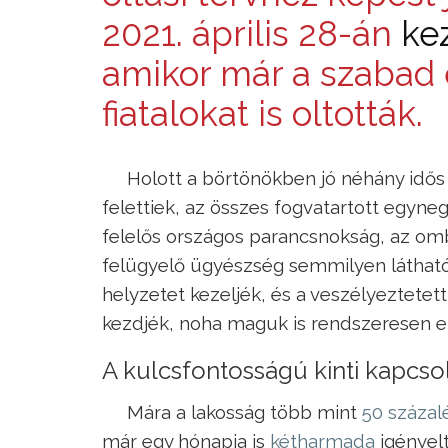
2021. április 28-án
ke
amikor már a szabad
fiatalokat is oltották.
Holott a börtönökben jó néhány idős
felettiek, az összes fogvatartott egyne
felelős országos parancsnokság, az o
felügyelő ügyészség semmilyen látható
helyzetet kezeljék, és a veszélyeztetett
kezdjék, noha maguk is rendszeresen 
A kulcsfontosságú kinti kapcso
Mára a lakosság több mint
50 százal
már egy hónapja is
kétharmada
igényelt