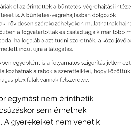
 várják el az érintettek a büntetés-végrehajtási intéz
hítését is. A büntetés-végrehajtásban dolgozók
k, rövidesen szórakozóhelyeken mulathatnak hajna
özben a fogvatartottak és családtagjaik már több m
oda, ha legalább azt tudni szeretnék, a közeljövőb
ellett indul újra a látogatás.
évben egyébként is a folyamatos szigorítás jellemezt
álkozhatnak a rabok a szeretteikkel, hogy közöttük
agas plexifalak vannak felszerelve.
or egymást nem érinthetik
csúzáskor sem érhetnek
i. A gyerekeiket nem vehetik