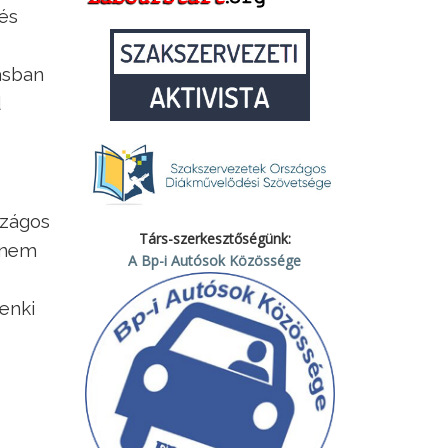
és
tásban
d
szágos
Társ-szerkesztőségünk:
k nem
A Bp-i Autósok Közössége
enki