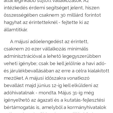
által leginkább sújtott vállalkozások. Az
intézkedés érdemi segítséget jelent, hiszen
összességében csaknem 30 milliárd forintot
hagyhat az érintetteknél - fejtette ki az
államtitkár.
A májusi adóelengedést az érintett,
csaknem 20 ezer vállalkozás minimális
adminisztrációval a lehető legegyszerűbben
veheti igénybe; csak be kell jelölnie a havi adó-
és járulékbevallásában az erre a célra kialakított
mezőket. A májusi időszakra vonatkozó
bevallást majd június 12-ig kell elküldeni az
adóhivatalnak - mondta. Május 31-ig még
igényelhető az ágazati és a kutatás-fejlesztési
bértámogatás is, amelyből a kormányhivatalok