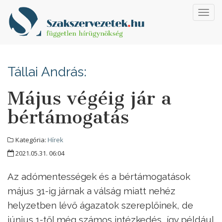
Toggl
navig
Tállai András:
Május végéig jár a
bértámogatás
Kategória:
Hírek
2021.05.31. 06:04
Az adómentességek és a bértámogatások
május 31-ig járnak a válság miatt nehéz
helyzetben lévő ágazatok szereplőinek, de
június 1-től még számos intézkedés, így például