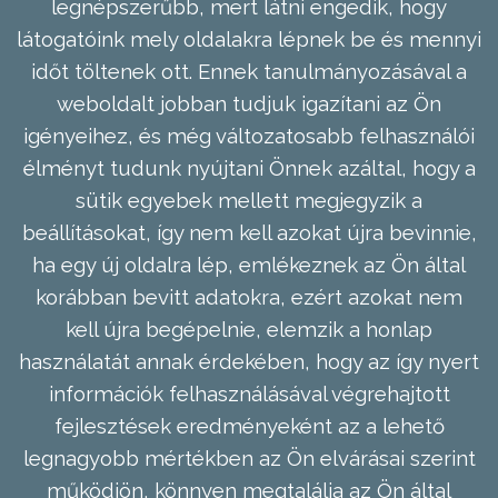
legnépszerűbb, mert látni engedik, hogy
látogatóink mely oldalakra lépnek be és mennyi
időt töltenek ott. Ennek tanulmányozásával a
weboldalt jobban tudjuk igazítani az Ön
igényeihez, és még változatosabb felhasználói
élményt tudunk nyújtani Önnek azáltal, hogy a
sütik egyebek mellett megjegyzik a
beállításokat, így nem kell azokat újra bevinnie,
ha egy új oldalra lép, emlékeznek az Ön által
korábban bevitt adatokra, ezért azokat nem
kell újra begépelnie, elemzik a honlap
használatát annak érdekében, hogy az így nyert
információk felhasználásával végrehajtott
fejlesztések eredményeként az a lehető
legnagyobb mértékben az Ön elvárásai szerint
működjön, könnyen megtalálja az Ön által