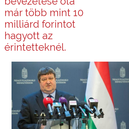
bevezetése óta
már több mint 10
milliárd forintot
hagyott az
érintetteknél.