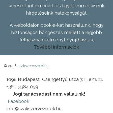
keresett információt, és figyelemmel kísérik
hirdetéseink hatékonyságát.
A weboldalon cookie-kat használunk, hogy
biztonságos böngészés mellett a legjobb
felhasználói élményt nyújthassuk.
További információk
© 2026
szakszervezetek.hu
1098 Budapest, Csengettyű utca 7. II. em. 11.
+36 1 3384 059
Jogi tanácsadást nem vállalunk!
Facebook
info
szakszervezetek.hu