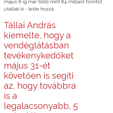
május 8-ig már több mint 84 milliárd forintot
utaltak ki - tette hozzá.
Tállai András
kiemelte, hogy a
vendéglátásban
tevékenykedőket
május 31-ét
követően is segíti
az, hogy továbbra
is a
legalacsonyabb, 5