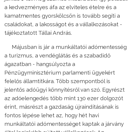
a kedvezményes áfa az elviteles ételre és a
kamatmentes gyorskölcsön is tovább segíti a
családokat, a lakosságot és a vállalkozásokat -
tájékoztatott Tállai András.
Májusban is jár a munkáltatói adómentesség
a turizmus, a vendéglátás és a szabadidő
ágazatban - hangsúlyozta a
Pénzügyminisztérium parlamenti ügyekért
felelős államtitkára. Több szempontból is
jelentős adóügyi könnyítésről van szó. Egyrészt
az adóelengedés több mint 130 ezer dolgozót
érint, másrészt a gazdaság újraindításának is
fontos lépése lehet az, hogy hét havi
munkáltatói adómentességet kaptak a járvány