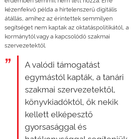
érdemben semmit nem tett hozzá. Erre
kézenfekvő példa a hirtelenszerű digitális
átállás, amihez az érintettek semmilyen
segítséget nem kaptak az oktatáspolitikától, a
kormánytól vagy a kapcsolódó szakmai
szervezetektől.
A valódi támogatást
egymástól kapták, a tanári
szakmai szervezetektől,
könyvkiadóktól, ők nekik
kellett elképesztő
gyorsasággal és