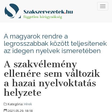
Toggl
navig
A magyarok rendre a
legrosszabbak között teljesítenek
az idegen nyelvek ismeretében
A szakvélemény
ellenére sem változik
a hazai nyelvoktatás
helyzete
Kategória:
Hírek
2021.05.29. 18:18