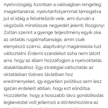
nyelvvizsgáig. Azonban a valóságban rengeteg
magántanárral, nyelvtanfolyammal támogatva
jut el idáig a felvételizők vele, ami durván a
végzősök mindössze negyedét jelenti. Rozgonyi
Zoltán szerint a gyenge teljesítmény egyik oka
az oktatás rugalmatlansága, amin csak
elenyésző számú, alapítványi magániskola tud
változtatni. Érdemi szándékot soha nem látott
arra, hogy az állam hozzáfogjon a nyelvoktatás
átalakításához. Egy stratégiai változtatás az
oktatásban tízéves távlatban hoz
eredményeket, így egyetlen politikus sem lesz
igazán érdekelt abban, hogy ezt elindítsa.
Hozzátette, hogy a hosszabb távú gondolkodás
legkevésbé volt jellemző a döntéshozókra az