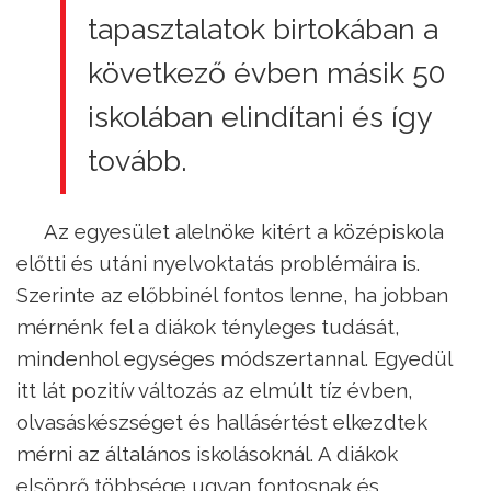
tapasztalatok birtokában a
következő évben másik 50
iskolában elindítani és így
tovább.
Az egyesület alelnöke kitért a középiskola
előtti és utáni nyelvoktatás problémáira is.
Szerinte az előbbinél fontos lenne, ha jobban
mérnénk fel a diákok tényleges tudását,
mindenhol egységes módszertannal. Egyedül
itt lát pozitív változás az elmúlt tíz évben,
olvasáskészséget és hallásértést elkezdtek
mérni az általános iskolásoknál. A diákok
elsöprő többsége ugyan fontosnak és