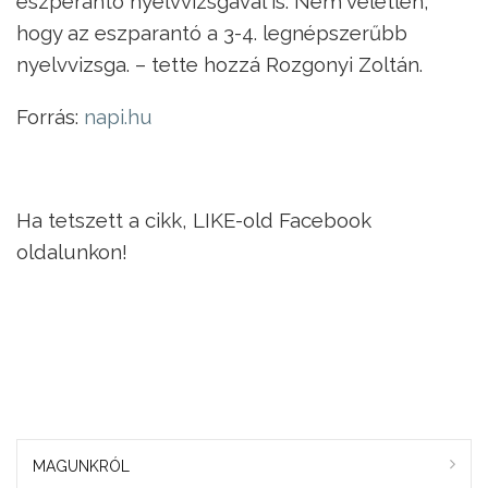
eszperantó nyelvvizsgával is. Nem véletlen,
hogy az eszparantó a 3-4. legnépszerűbb
nyelvvizsga. – tette hozzá Rozgonyi Zoltán.
Forrás:
napi.hu
Ha tetszett a cikk, LIKE-old Facebook
oldalunkon!
MAGUNKRÓL