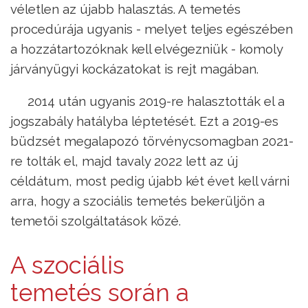
véletlen az újabb halasztás. A temetés
procedúrája ugyanis - melyet teljes egészében
a hozzátartozóknak kell elvégezniük - komoly
járványügyi kockázatokat is rejt magában.
2014 után ugyanis 2019-re halasztották el a
jogszabály hatályba léptetését. Ezt a 2019-es
büdzsét megalapozó törvénycsomagban 2021-
re tolták el, majd tavaly 2022 lett az új
céldátum, most pedig újabb két évet kell várni
arra, hogy a szociális temetés bekerüljön a
temetői szolgáltatások közé.
A szociális
temetés során a