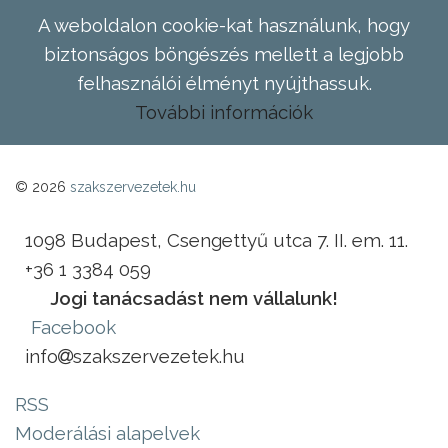
A weboldalon cookie-kat használunk, hogy
biztonságos böngészés mellett a legjobb
felhasználói élményt nyújthassuk.
További információk
© 2026
szakszervezetek.hu
1098 Budapest, Csengettyű utca 7. II. em. 11.
+36 1 3384 059
Jogi tanácsadást nem vállalunk!
Facebook
info
szakszervezetek.hu
RSS
Moderálási alapelvek