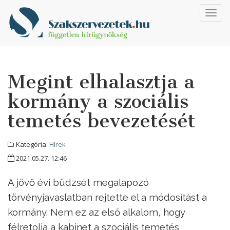
Toggl
navig
Megint elhalasztja a
kormány a szociális
temetés bevezetését
Kategória:
Hírek
2021.05.27. 12:46
A jövő évi büdzsét megalapozó
törvényjavaslatban rejtette el a módosítást a
kormány. Nem ez az első alkalom, hogy
félretolja a kabinet a szociális temetés