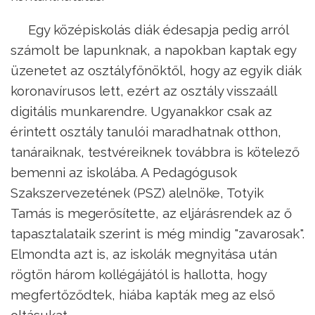
Egy középiskolás diák édesapja pedig arról
számolt be lapunknak, a napokban kaptak egy
üzenetet az osztályfőnöktől, hogy az egyik diák
koronavírusos lett, ezért az osztály visszaáll
digitális munkarendre. Ugyanakkor csak az
érintett osztály tanulói maradhatnak otthon,
tanáraiknak, testvéreiknek továbbra is kötelező
bemenni az iskolába. A Pedagógusok
Szakszervezetének (PSZ) alelnöke, Totyik
Tamás is megerősítette, az eljárásrendek az ő
tapasztalataik szerint is még mindig "zavarosak".
Elmondta azt is, az iskolák megnyitása után
rögtön három kollégájától is hallotta, hogy
megfertőződtek, hiába kapták meg az első
oltásukat.