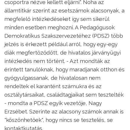
csoportra nézve kellett eljárni". Noha az
államtitkár szerint az esetszámok alacsonyak, a
megfelelő intézkedéseket így sem sikerül
minden esetben meghozni. A Pedagógusok
Demokratikus Szakszervezetéhez (PDSZ) több
jelzés is érkezett például arról, hogy egy-egy
diák megfertőződött, de hivatalos járványügyi
intézkedés nem történt. - Azt mondták az
érintett tanulóknak, hogy maradjanak otthon és
gyógyulgassanak, de hivatalosan nem
rendeltek el karantént számukra és az
osztálytársaikat, családtagjaikat sem tesztelték
- mondta a PDSZ egyik vezetője, Nagy
Erzsébet. Szerinte az alacsony számok annak is
"köszönhetőek", hogy nincs se tesztelés, se
kontaktkutatás.