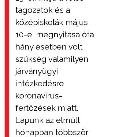
tagozatok és a
középiskolák május
10-ei megnyitása óta
hány esetben volt
szükség valamilyen
járványügyi
intézkedésre
koronavírus-
fertőzések miatt.
Lapunk az elmúlt
hónapban többször