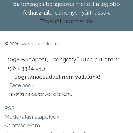
biztonságos böngészés mellett a legjobb
felhasználói élményt nyújthassuk.
További információk
© 2026
szakszervezetek.hu
1098 Budapest, Csengettyű utca 7. II. em. 11.
+36 1 3384 059
Jogi tanácsadást nem vállalunk!
Facebook
info
szakszervezetek.hu
RSS
Moderálási alapelvek
Adatvédelem