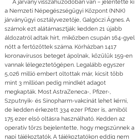
A járvány visszahúzódóban van – jelentette ki
a Nemzeti Népegészségügyi Központ (NNK)
járványügyi osztályvezetője, Galgóczi Ágnes. A
számok ezt alátámasztják: kedden 21 újabb
áldozatról adtak hírt, miközben csupán 164-gyel
nőtt a fertőzöttek száma. Kórházban 1417
koronavírusos beteget ápolnak, közülük 159-en
vannak lélegeztetőgépen. Legalább egyszer
5,026 millió embert oltottak már, kicsit több
mint 3 millióan pedig mindkét adagot
megkapták. Most AstraZeneca-, Pfizer-,
Szputnyik- és Sinopharm-vakcinát lehet kérni,
de kedden érkezett 334 ezer Pfizer is, amiből
175 ezer első oltásra használható. Kedden az
operatív törzs bejelentette, hogy megszűnnek a
napi tájékoztatók. A tájékoztatókon eddig nem