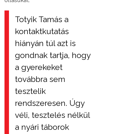
Totyik Tamás a
kontaktkutatás
hiányán túl azt is
gondnak tartja, hogy
a gyerekeket
továbbra sem
tesztelik
rendszeresen. Úgy
véli, tesztelés nélkül
a nyári táborok