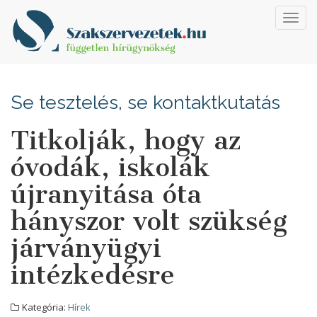
Toggl
navig
Se tesztelés, se kontaktkutatás
Titkolják, hogy az
óvodák, iskolák
újranyitása óta
hányszor volt szükség
járványügyi
intézkedésre
Kategória:
Hírek