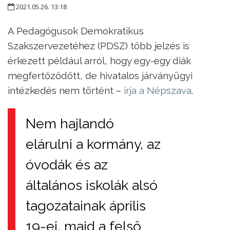
2021.05.26. 13:18
A Pedagógusok Demokratikus
Szakszervezetéhez (PDSZ) több jelzés is
érkezett például arról, hogy egy-egy diák
megfertőződött, de hivatalos járványügyi
intézkedés nem történt –
írja a Népszava
.
Nem hajlandó
elárulni a kormány, az
óvodák és az
általános iskolák alsó
tagozatainak április
19-ei, majd a felső