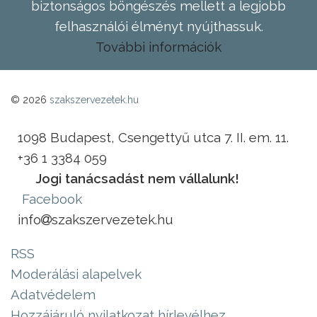
biztonságos böngészés mellett a legjobb
felhasználói élményt nyújthassuk.
További információk
© 2026
szakszervezetek.hu
1098 Budapest, Csengettyű utca 7. II. em. 11.
+36 1 3384 059
Jogi tanácsadást nem vállalunk!
Facebook
info
szakszervezetek.hu
RSS
Moderálási alapelvek
Adatvédelem
Hozzájáruló nyilatkozat hírlevélhez