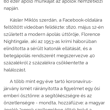
80 ezer ápoló munkáját az ápolók nemzetközi
napján.
Kásler Miklós szerdán, a Facebook-oldalára
feltöltött videóban felidézte: 1820. május 12-én
született a modern ápolás úttörője, Florence
Nightingale, aki az 1953-as krími háborúban
elindította a sérült katonák ellátását, és a
betegápolás rendszerét megszervezve 40
százalékról 2 százalékra csökkentette a
halálozást.
A több mint egy éve tartó koronavírus-
járvány ismét ráirányította a figyelmet egy ősi
emberi ösztönre: a segítőkészségre és az
önzetlenségre - mondta, hozzáfűzve: a magyar
ápolók "ennek szellemében álltak helyt a