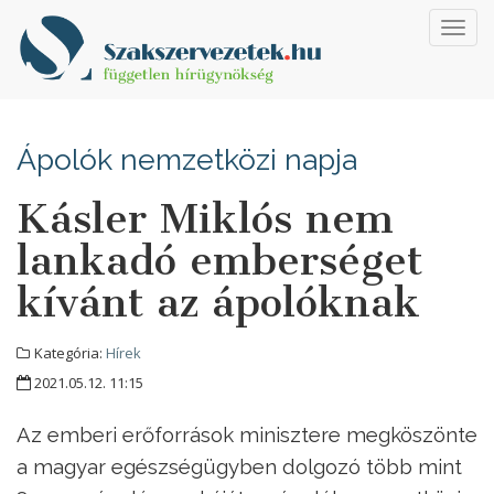
Toggl
navig
Ápolók nemzetközi napja
Kásler Miklós nem
lankadó emberséget
kívánt az ápolóknak
Kategória:
Hírek
2021.05.12. 11:15
Az emberi erőforrások minisztere megköszönte
a magyar egészségügyben dolgozó több mint