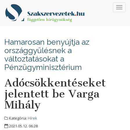
Toggl
navig
Hamarosan benyújtja az
országgyűlésnek a
változtatásokat a
Pénzügyminisztérium
Adócsökkentéseket
jelentett be Varga
Mihály
Kategória:
Hírek
2021.05.12. 06:28