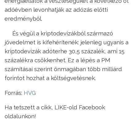
energiaellátók a veszteségüket a következő öt
adóévben levonhatják az adózás előtti
eredményből.
És végül a kriptodevizákból származó
jövedelmet is kifehérítenék: jelenleg ugyanis a
kriptodevizák adóterhe 30,5 százalék, ami 15
százalékra csökkenhet. Ez a lépés a PM
számításai szerint önmagában több milliárd
forintot hozhat a költségvetésnek.
Forrás:
HVG
Ha tetszett a cikk, LIKE-old Facebook
oldalunkon!