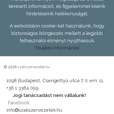
keresett információt, és figyelemmel kísérik
hirdetéseink hatékonyságát.
A weboldalon cookie-kat használunk, hogy
biztonságos böngészés mellett a legjobb
felhasználói élményt nyújthassuk.
További információk
© 2026
szakszervezetek.hu
1098 Budapest, Csengettyű utca 7. II. em. 11.
+36 1 3384 059
Jogi tanácsadást nem vállalunk!
Facebook
info
szakszervezetek.hu