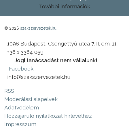
További információk
© 2026
szakszervezetek.hu
1098 Budapest, Csengettyű utca 7. II. em. 11.
+36 1 3384 059
Jogi tanácsadást nem vállalunk!
Facebook
info
szakszervezetek.hu
RSS
Moderálási alapelvek
Adatvédelem
Hozzájáruló nyilatkozat hírlevélhez
Impresszum