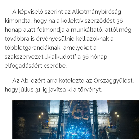
A képviselő szerint az Alkotmánybíróság
kimondta, hogy ha a kollektív szerződést 36
hónap alatt felmondja a munkáltató, attól még
továbbra is érvényesülnie kell azoknak a
többletgaranciáknak, amelyeket a
szakszervezet „kialkudott” a 36 hónap
elfogadásáért cserébe.
Az Ab. ezért arra kötelezte az Országgyűlést,
hogy július 31-ig javítsa ki a törvényt.