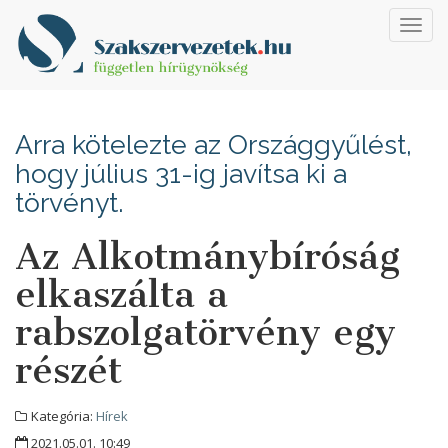
Toggl
navig
Arra kötelezte az Országgyűlést,
hogy július 31-ig javítsa ki a
törvényt.
Az Alkotmánybíróság
elkaszálta a
rabszolgatörvény egy
részét
Kategória:
Hírek
2021.05.01. 10:49