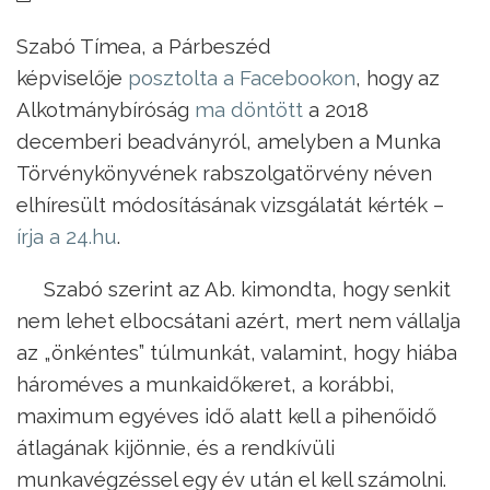
Szabó Tímea, a Párbeszéd
képviselője
posztolta a Facebookon
, hogy az
Alkotmánybíróság
ma döntött
a 2018
decemberi beadványról, amelyben a Munka
Törvénykönyvének rabszolgatörvény néven
elhíresült módosításának vizsgálatát kérték –
írja a 24.hu
.
Szabó szerint az Ab. kimondta, hogy senkit
nem lehet elbocsátani azért, mert nem vállalja
az „önkéntes” túlmunkát, valamint, hogy hiába
hároméves a munkaidőkeret, a korábbi,
maximum egyéves idő alatt kell a pihenőidő
átlagának kijönnie, és a rendkívüli
munkavégzéssel egy év után el kell számolni.