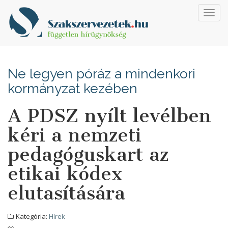
Toggl
navig
Ne legyen póráz a mindenkori
kormányzat kezében
A PDSZ nyílt levélben
kéri a nemzeti
pedagóguskart az
etikai kódex
elutasítására
Kategória:
Hírek