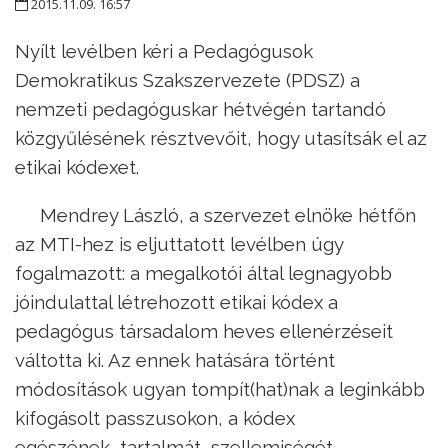
2015.11.09. 16:57
Nyílt levélben kéri a Pedagógusok
Demokratikus Szakszervezete (PDSZ) a
nemzeti pedagóguskar hétvégén tartandó
közgyűlésének résztvevőit, hogy utasítsák el az
etikai kódexet.
Mendrey László, a szervezet elnöke hétfőn
az MTI-hez is eljuttatott levélben úgy
fogalmazott: a megalkotói által legnagyobb
jóindulattal létrehozott etikai kódex a
pedagógus társadalom heves ellenérzéseit
váltotta ki. Az ennek hatására történt
módosítások ugyan tompít(hat)nak a leginkább
kifogásolt passzusokon, a kódex
egészének tartalmát, szellemiségét,