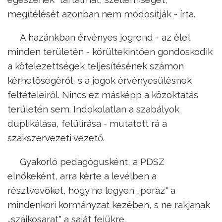
megítélését azonban nem módosítják - írta.
A hazánkban érvényes jogrend - az élet
minden területén - körültekintően gondoskodik
a kötelezettségek teljesítésének számon
kérhetőségéről, s a jogok érvényesülésnek
feltételeiről. Nincs ez másképp a közoktatás
területén sem. Indokolatlan a szabályok
duplikálása, felülírása - mutatott rá a
szakszervezeti vezető.
Gyakorló pedagógusként, a PDSZ
elnökeként, arra kérte a levélben a
résztvevőket, hogy ne legyen „póráz" a
mindenkori kormányzat kezében, s ne rakjanak
„szájkosarat" a saját fejükre.