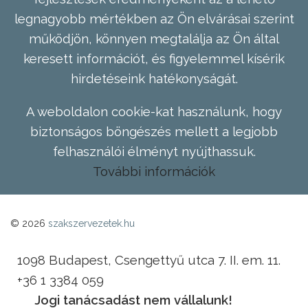
legnagyobb mértékben az Ön elvárásai szerint
működjön, könnyen megtalálja az Ön által
keresett információt, és figyelemmel kísérik
hirdetéseink hatékonyságát.
A weboldalon cookie-kat használunk, hogy
biztonságos böngészés mellett a legjobb
felhasználói élményt nyújthassuk.
További információk
© 2026
szakszervezetek.hu
1098 Budapest, Csengettyű utca 7. II. em. 11.
+36 1 3384 059
Jogi tanácsadást nem vállalunk!