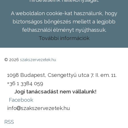
A weboldalon cookie-kat használunk, hogy
biztonságos böngészés mellett a legjobb
felhasználói élményt nyújthassuk.
További információk
© 2026
szakszervezetek.hu
1098 Budapest, Csengettyű utca 7. II. em. 11.
+36 1 3384 059
Jogi tanácsadást nem vállalunk!
Facebook
info
szakszervezetek.hu
RSS