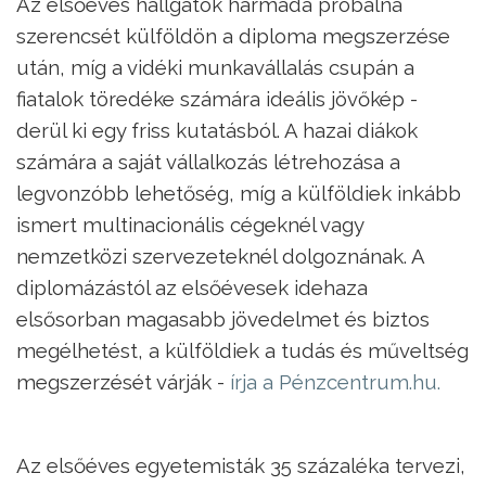
Az elsőéves hallgatók harmada próbálna
szerencsét külföldön a diploma megszerzése
után, míg a vidéki munkavállalás csupán a
fiatalok töredéke számára ideális jövőkép -
derül ki egy friss kutatásból. A hazai diákok
számára a saját vállalkozás létrehozása a
legvonzóbb lehetőség, míg a külföldiek inkább
ismert multinacionális cégeknél vagy
nemzetközi szervezeteknél dolgoznának. A
diplomázástól az elsőévesek idehaza
elsősorban magasabb jövedelmet és biztos
megélhetést, a külföldiek a tudás és műveltség
megszerzését várják -
írja a Pénzcentrum.hu.
Az elsőéves egyetemisták 35 százaléka tervezi,