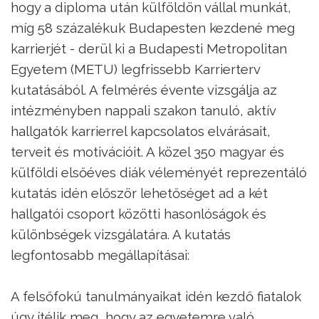
hogy a diploma után külföldön vállal munkát,
míg 58 százalékuk Budapesten kezdené meg
karrierjét - derül ki a Budapesti Metropolitan
Egyetem (METU) legfrissebb Karrierterv
kutatásából. A felmérés évente vizsgálja az
intézményben nappali szakon tanuló, aktív
hallgatók karrierrel kapcsolatos elvárásait,
terveit és motivációit. A közel 350 magyar és
külföldi elsőéves diák véleményét reprezentáló
kutatás idén először lehetőséget ad a két
hallgatói csoport közötti hasonlóságok és
különbségek vizsgálatára. A kutatás
legfontosabb megállapításai:
A felsőfokú tanulmányaikat idén kezdő fiatalok
úgy ítélik meg, hogy az egyetemre való