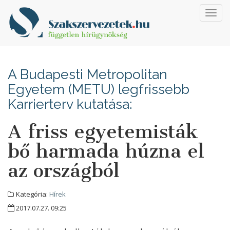
Toggl
navig
A Budapesti Metropolitan
Egyetem (METU) legfrissebb
Karrierterv kutatása:
A friss egyetemisták
bő harmada húzna el
az országból
Kategória:
Hírek
2017.07.27. 09:25