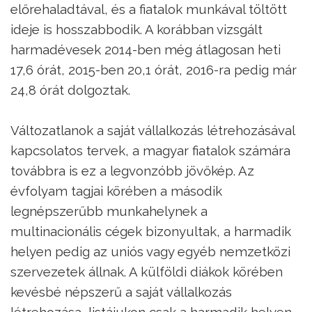
előrehaladtával, és a fiatalok munkával töltött
ideje is hosszabbodik. A korábban vizsgált
harmadévesek 2014-ben még átlagosan heti
17,6 órát, 2015-ben 20,1 órát, 2016-ra pedig már
24,8 órát dolgoztak.
Változatlanok a saját vállalkozás létrehozásával
kapcsolatos tervek, a magyar fiatalok számára
továbbra is ez a legvonzóbb jövőkép. Az
évfolyam tagjai körében a második
legnépszerűbb munkahelynek a
multinacionális cégek bizonyultak, a harmadik
helyen pedig az uniós vagy egyéb nemzetközi
szervezetek állnak. A külföldi diákok körében
kevésbé népszerű a saját vállalkozás
létrehozása, listájukon csak a harmadik helyen