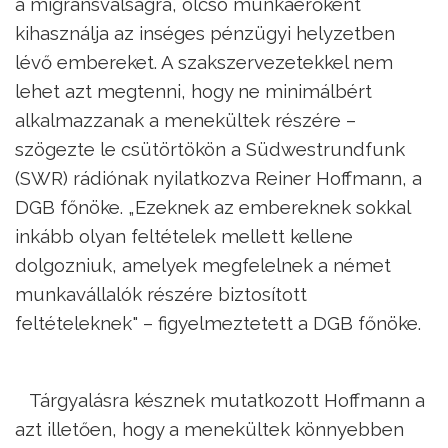
a migránsválságra, olcsó munkaerőként
kihasználja az inséges pénzügyi helyzetben
lévő embereket. A szakszervezetekkel nem
lehet azt megtenni, hogy ne minimálbért
alkalmazzanak a menekültek részére –
szögezte le csütörtökön a Südwestrundfunk
(SWR) rádiónak nyilatkozva Reiner Hoffmann, a
DGB főnöke. „Ezeknek az embereknek sokkal
inkább olyan feltételek mellett kellene
dolgozniuk, amelyek megfelelnek a német
munkavállalók részére biztosított
feltételeknek" – figyelmeztetett a DGB főnöke.
Tárgyalásra késznek mutatkozott Hoffmann a
azt illetően, hogy a menekültek könnyebben