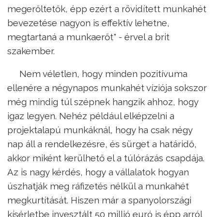
megerőltetők, épp ezért a rövidített munkahét
bevezetése nagyon is effektív lehetne,
megtartaná a munkaerőt" - érvel a brit
szakember.
Nem véletlen, hogy minden pozitívuma
ellenére a négynapos munkahét víziója sokszor
még mindig túl szépnek hangzik ahhoz, hogy
igaz legyen. Nehéz például elképzelni a
projektalapú munkáknál, hogy ha csak négy
nap áll a rendelkezésre, és sürget a határidő,
akkor miként kerülhető el a túlórázás csapdája.
Az is nagy kérdés, hogy a vállalatok hogyan
úszhatják meg ráfizetés nélkül a munkahét
megkurtítását. Hiszen már a spanyolországi
kísérletbe invesztált 50 millió euró is épp arról