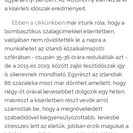
a kísérleti időszak eredményeit.
Ebben a cikkünkben
már írtunk róla, hogy a
bombasztikus szalagcímekkel ellentétben,
valójában nem rövidítették le 4 napra a
munkahetet az izlandi közalkalmazotti
szférában - csupán 35-36 órára redukálták azt -,
de a 2015 és 2019. között zajló tesztidőszak így
is sikeresnek mondható. Egyrészt az izlandiak
86 százaléka most már dönthet amellett, hogy
négy-öt órával kevesebbet dolgozik egy héten,
másrészt a kísérletben részt vevők arról
számoltak be, hogy a megnövekedett
szabadidővel kiegyensúlyozottabb, kevésbé
stresszes lett az életük, jobban érzik magukat a