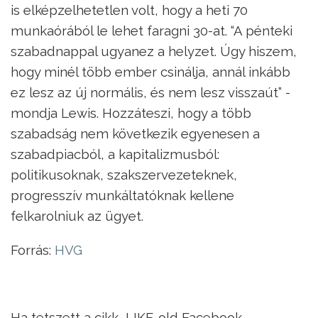
is elképzelhetetlen volt, hogy a heti 70
munkaórából le lehet faragni 30-at. “A pénteki
szabadnappal ugyanez a helyzet. Úgy hiszem,
hogy minél több ember csinálja, annál inkább
ez lesz az új normális, és nem lesz visszaút” -
mondja Lewis. Hozzáteszi, hogy a több
szabadság nem következik egyenesen a
szabadpiacból, a kapitalizmusból:
politikusoknak, szakszervezeteknek,
progresszív munkáltatóknak kellene
felkarolniuk az ügyet.
Forrás:
HVG
Ha tetszett a cikk, LIKE-old Facebook