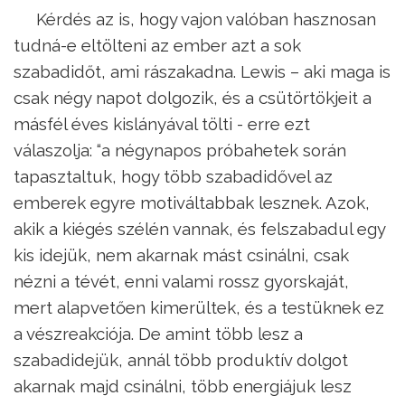
Kérdés az is, hogy vajon valóban hasznosan
tudná-e eltölteni az ember azt a sok
szabadidőt, ami rászakadna. Lewis – aki maga is
csak négy napot dolgozik, és a csütörtökjeit a
másfél éves kislányával tölti - erre ezt
válaszolja: “a négynapos próbahetek során
tapasztaltuk, hogy több szabadidővel az
emberek egyre motiváltabbak lesznek. Azok,
akik a kiégés szélén vannak, és felszabadul egy
kis idejük, nem akarnak mást csinálni, csak
nézni a tévét, enni valami rossz gyorskaját,
mert alapvetően kimerültek, és a testüknek ez
a vészreakciója. De amint több lesz a
szabadidejük, annál több produktív dolgot
akarnak majd csinálni, több energiájuk lesz