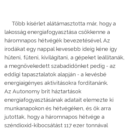
Több kísérlet alátámasztotta már, hogy a
lakosság energiafogyasztása csökkenne a
háromnapos hétvégék bevezetésével. Az
irodákat egy nappal kevesebb ideig kéne így
hűteni, fűteni, kivilágítani, a gépeket leállítanák,
a megnövekedett szabadidőnket pedig - az
eddigi tapasztalatok alapján - a kevésbé
energiaigényes aktivitásokra fordítanánk.
Az Autonomy brit háztartások
energiafogyasztásának adatait elemezte ki
munkanapokon és hétvégéken, és ők arra
jutottak, hogy a háromnapos hétvége a
széndioxid-kibocsátást 117 ezer tonnával