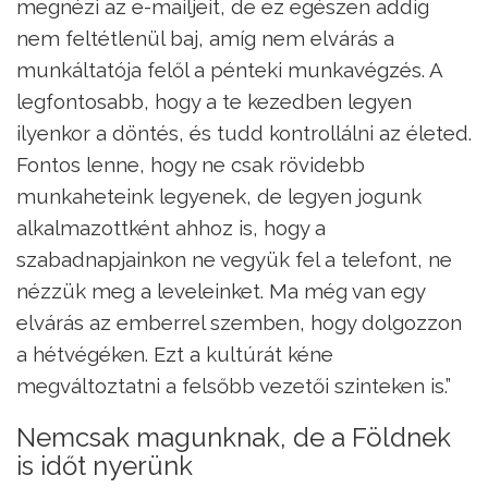
megnézi az e-mailjeit, de ez egészen addig
nem feltétlenül baj, amíg nem elvárás a
munkáltatója felől a pénteki munkavégzés. A
legfontosabb, hogy a te kezedben legyen
ilyenkor a döntés, és tudd kontrollálni az életed.
Fontos lenne, hogy ne csak rövidebb
munkaheteink legyenek, de legyen jogunk
alkalmazottként ahhoz is, hogy a
szabadnapjainkon ne vegyük fel a telefont, ne
nézzük meg a leveleinket. Ma még van egy
elvárás az emberrel szemben, hogy dolgozzon
a hétvégéken. Ezt a kultúrát kéne
megváltoztatni a felsőbb vezetői szinteken is.”
Nemcsak magunknak, de a Földnek
is időt nyerünk