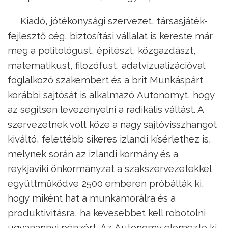
Kiadó, jótékonysági szervezet, társasjáték-
fejlesztő cég, biztosítási vállalat is kereste már
meg a politológust, építészt, közgazdászt,
matematikust, filozófust, adatvizualizációval
foglalkozó szakembert és a brit Munkáspárt
korábbi sajtósát is alkalmazó Autonomyt, hogy
az segítsen levezényelni a radikális váltást. A
szervezetnek volt köze a nagy sajtóvisszhangot
kiváltó, felettébb sikeres izlandi kísérlethez is,
melynek során az izlandi kormány és a
reykjavíki önkormányzat a szakszervezetekkel
együttműködve 2500 emberen próbálták ki,
hogy miként hat a munkamorálra és a
produktivitásra, ha kevesebbet kell robotolni
ugyanannyi pénzért. Az Autonomy elemezte ki