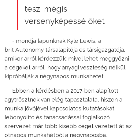
teszi mégis
versenyképessé őket
- mondja lapunknak Kyle Lewis, a
brit Autonomy társalapítója és társigazgatója,
amikor arról kérdezzük: mivel lehet meggyőzni
a cégeket arról, hogy anyagi veszteség nélkül
kipróbálják a négynapos munkahetet.
Ebben a kérdésben a 2017-ben alapított
agytrösztnek van elég tapasztalata, hiszen a
munka jövőjével kapcsolatos kutatásokat
lebonyolító és tanácsadással foglalkozó
szervezet már több kisebb céget vezetett át az
ötnapos munkahétből a négynaposba.