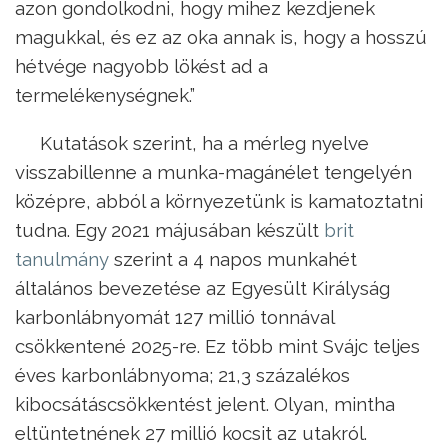
azon gondolkodni, hogy mihez kezdjenek
magukkal, és ez az oka annak is, hogy a hosszú
hétvége nagyobb lökést ad a
termelékenységnek.”
Kutatások szerint, ha a mérleg nyelve
visszabillenne a munka-magánélet tengelyén
középre, abból a környezetünk is kamatoztatni
tudna. Egy 2021 májusában készült
brit
tanulmány
szerint a 4 napos munkahét
általános bevezetése az Egyesült Királyság
karbonlábnyomát 127 millió tonnával
csökkentené 2025-re. Ez több mint Svájc teljes
éves karbonlábnyoma; 21,3 százalékos
kibocsátáscsökkentést jelent. Olyan, mintha
eltüntetnének 27 millió kocsit az utakról.