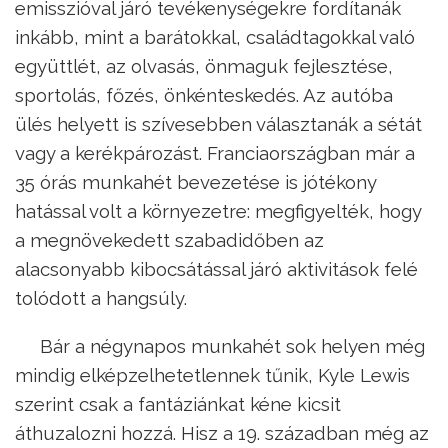
emisszióval járó tevékenységekre fordítanák
inkább, mint a barátokkal, családtagokkal való
együttlét, az olvasás, önmaguk fejlesztése,
sportolás, főzés, önkénteskedés. Az autóba
ülés helyett is szívesebben választanák a sétát
vagy a kerékpározást. Franciaországban már a
35 órás munkahét bevezetése is jótékony
hatással volt a környezetre: megfigyelték, hogy
a megnövekedett szabadidőben az
alacsonyabb kibocsátással járó aktivitások felé
tolódott a hangsúly.
Bár a négynapos munkahét sok helyen még
mindig elképzelhetetlennek tűnik, Kyle Lewis
szerint csak a fantáziánkat kéne kicsit
áthuzalozni hozzá. Hisz a 19. században még az