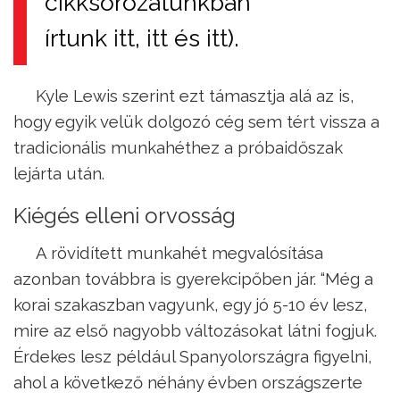
cikksorozatunkban
írtunk
itt
,
itt
és
itt
).
Kyle Lewis szerint ezt támasztja alá az is,
hogy egyik velük dolgozó cég sem tért vissza a
tradicionális munkahéthez a próbaidőszak
lejárta után.
Kiégés elleni orvosság
A rövidített munkahét megvalósítása
azonban továbbra is gyerekcipőben jár. “Még a
korai szakaszban vagyunk, egy jó 5-10 év lesz,
mire az első nagyobb változásokat látni fogjuk.
Érdekes lesz például Spanyolországra figyelni,
ahol a következő néhány évben országszerte