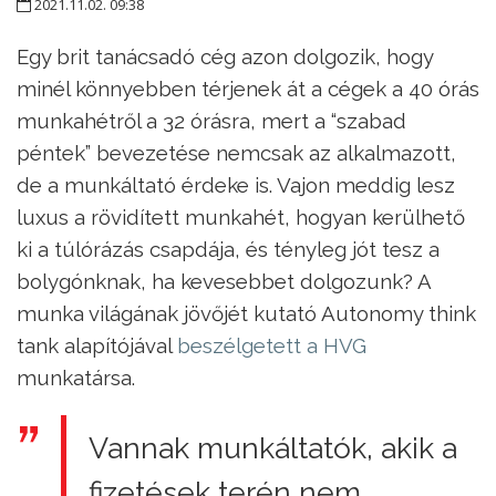
2021.11.02. 09:38
Egy brit tanácsadó cég azon dolgozik, hogy
minél könnyebben térjenek át a cégek a 40 órás
munkahétről a 32 órásra, mert a “szabad
péntek” bevezetése nemcsak az alkalmazott,
de a munkáltató érdeke is. Vajon meddig lesz
luxus a rövidített munkahét, hogyan kerülhető
ki a túlórázás csapdája, és tényleg jót tesz a
bolygónknak, ha kevesebbet dolgozunk? A
munka világának jövőjét kutató Autonomy think
tank alapítójával
beszélgetett a HVG
munkatársa.
Vannak munkáltatók, akik a
fizetések terén nem