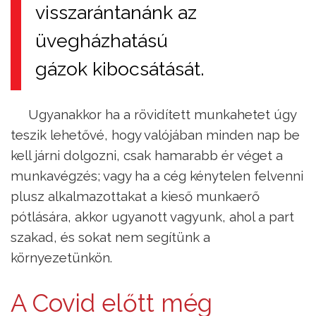
visszarántanánk az
üvegházhatású
gázok kibocsátását.
Ugyanakkor ha a rövidített munkahetet úgy
teszik lehetővé, hogy valójában minden nap be
kell járni dolgozni, csak hamarabb ér véget a
munkavégzés; vagy ha a cég kénytelen felvenni
plusz alkalmazottakat a kieső munkaerő
pótlására, akkor ugyanott vagyunk, ahol a part
szakad, és sokat nem segítünk a
környezetünkön.
A Covid előtt még