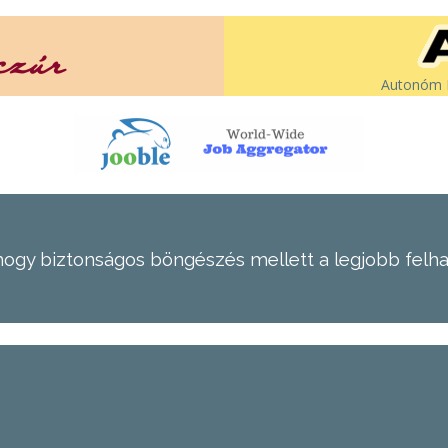
Autonóm É
hogy biztonságos böngészés mellett a legjobb felh