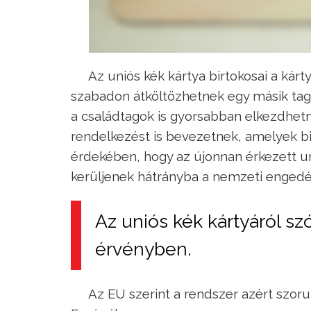
Az uniós kék kártya birtokosai a kárt
szabadon átköltözhetnek egy másik tago
a családtagok is gyorsabban elkezdhet
rendelkezést is bevezetnek, amelyek bi
érdekében, hogy az újonnan érkezett un
kerüljenek hátrányba a nemzeti engedé
Az uniós kék kártyáról szó
érvényben.
Az EU szerint a rendszer azért szo