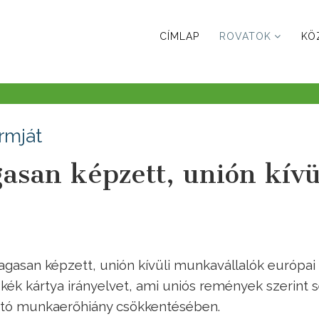
CÍMLAP
ROVATOK
KÖ
rmját
asan képzett, unión kívü
gasan képzett, unión kívüli munkavállalók európai
kék kártya irányelvet, ami uniós remények szerint s
ató munkaerőhiány csökkentésében.