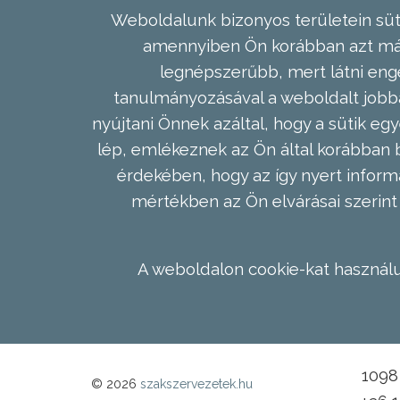
Weboldalunk bizonyos területein süti
amennyiben Ön korábban azt már 
legnépszerűbb, mert látni enge
tanulmányozásával a weboldalt jobba
nyújtani Önnek azáltal, hogy a sütik egy
lép, emlékeznek az Ön által korábban b
érdekében, hogy az így nyert inform
mértékben az Ön elvárásai szerint 
A weboldalon cookie-kat használu
1098 
© 2026
szakszervezetek.hu