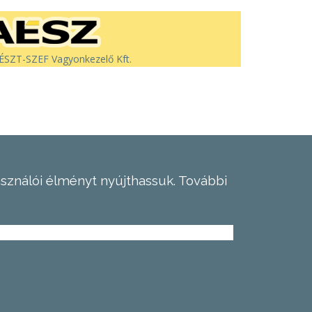
SZT-SZEF Vagyonkezelő Kft.
asználói élményt nyújthassuk.
További