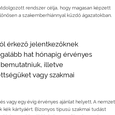
átdolgozott rendszer célja, hogy magasan képzett
lönösen a szakemberhiánnyal küzdő ágazatokban.
ból érkező jelentkezőknek
galább hat hónapig érvényes
 bemutatniuk, illetve
zettségüket vagy szakmai
és vagy egy évig érvényes ajánlat helyett. A nemzet
k kék kártyáért. Bizonyos típusú szakmai tudást