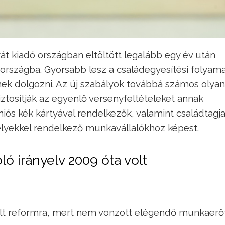
yát kiadó országban eltöltött legalább egy év után
rszágba. Gyorsabb lesz a családegyesítési folyama
nek dolgozni. Az új szabályok továbbá számos olyan
ztosítják az egyenlő versenyfeltételeket annak
iós kék kártyával rendelkezők, valamint családtagja
lyekkel rendelkező munkavállalókhoz képest.
ló irányelv 2009 óta volt
rult reformra, mert nem vonzott elégendő munkaerő