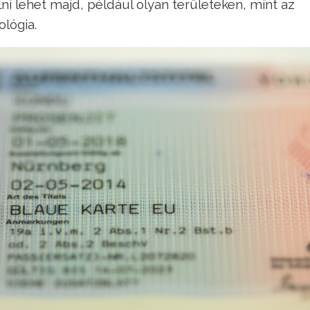
ni lehet majd, például olyan területeken, mint az
lógia.