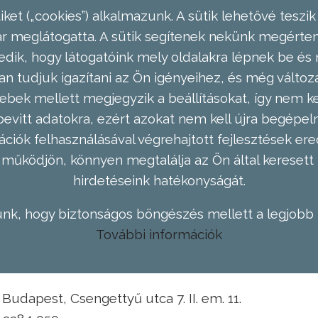
ket („cookies”) alkalmazunk. A sütik lehetővé teszik
meglátogatta. A sütik segítenek nekünk megérteni
dik, hogy látogatóink mely oldalakra lépnek be és 
n tudjuk igazítani az Ön igényeihez, és még válto
ebek mellett megjegyzik a beállításokat, így nem kel
evitt adatokra, ezért azokat nem kell újra begépel
ációk felhasználásával végrehajtott fejlesztések 
működjön, könnyen megtalálja az Ön által keresett 
hirdetéseink hatékonyságát.
nk, hogy biztonságos böngészés mellett a legjobb 
További információk
Budapest, Csengettyű utca 7. II. em. 11.