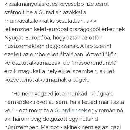
kizsákmányolásról és kevesebb fizetésről
számolt be a Guradian azokkal a
munkavállalókkal kapcsolatban, akik
jellemzően kelet-európai országokból érkeznek
Nyugat-Európába, hogy aztán az ottani
húsüzemekben dolgozzanak. A lap szerint
ezeket az embereket általában közvetítőkön
keresztül alkalmazzák, de "másodrendűnek"
érzik magukat a helyiekkel szemben, akiket
közvetlenül alkalmaznak a cégek.
"Ha nem végzed jól a munkád, kirúgnak,
nem érdekli őket az sem, ha a kezed már tiszta
vér" - ezt mondta a
Guardiannek
egy román nő,
aki három évig dolgozott egy holland
húsüzemben. Margot - akinek nem ez az igazi