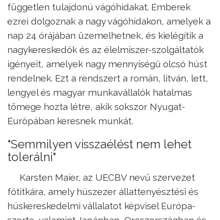
független tulajdonú vágóhidakat. Emberek
ezrei dolgoznak a nagy vágóhidakon, amelyek a
nap 24 órájában üzemelhetnek, és kielégítik a
nagykereskedők és az élelmiszer-szolgáltatók
igényeit, amelyek nagy mennyiségű olcsó húst
rendelnek. Ezt a rendszert a román, litván, lett,
lengyel és magyar munkavállalók hatalmas
tömege hozta létre, akik sokszor Nyugat-
Európában keresnek munkát.
"Semmilyen visszaélést nem lehet
tolerálni"
Karsten Maier, az UECBV nevű szervezet
főtitkára, amely húszezer állattenyésztési és
húskereskedelmi vállalatot képvisel Európa-
szerte, valamint Japánban, Oroszországban és