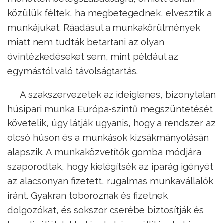
közülük féltek, ha megbetegednek, elvesztik a
munkájukat. Ráadásul a munkakörülmények
miatt nem tudták betartani az olyan
óvintézkedéseket sem, mint például az
egymástól való távolságtartás.
A szakszervezetek az ideiglenes, bizonytalan
húsipari munka Európa-szintű megszüntetését
követelik, úgy látják ugyanis, hogy a rendszer az
olcsó húson és a munkások kizsákmányolásán
alapszik. A munkaközvetítők gomba módjára
szaporodtak, hogy kielégítsék az iparág igényét
az alacsonyan fizetett, rugalmas munkavállalók
iránt. Gyakran toboroznak és fizetnek
dolgozókat, és sokszor cserébe biztosítják és