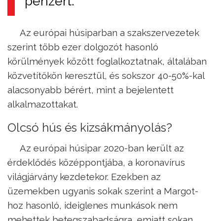
pénzért.
Az európai húsiparban a szakszervezetek
szerint több ezer dolgozót hasonló
körülmények között foglalkoztatnak, általában
közvetítőkön keresztül, és sokszor 40-50%-kal
alacsonyabb bérért, mint a bejelentett
alkalmazottakat.
Olcsó hús és kizsákmányolás?
Az európai húsipar 2020-ban került az
érdeklődés középpontjába, a koronavírus
világjárvány kezdetekor. Ezekben az
üzemekben ugyanis sokak szerint a Margot-
hoz hasonló, ideiglenes munkások nem
mehettek betegszabadságra, emiatt sokan