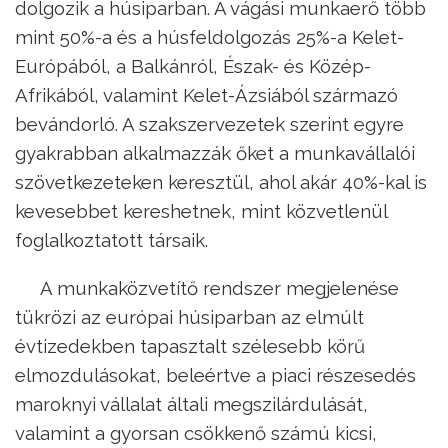
dolgozik a húsiparban. A vágási munkaerő több
mint 50%-a és a húsfeldolgozás 25%-a Kelet-
Európából, a Balkánról, Észak- és Közép-
Afrikából, valamint Kelet-Ázsiából származó
bevándorló. A szakszervezetek szerint egyre
gyakrabban alkalmazzák őket a munkavállalói
szövetkezeteken keresztül, ahol akár 40%-kal is
kevesebbet kereshetnek, mint közvetlenül
foglalkoztatott társaik.
A munkaközvetítő rendszer megjelenése
tükrözi az európai húsiparban az elmúlt
évtizedekben tapasztalt szélesebb körű
elmozdulásokat, beleértve a piaci részesedés
maroknyi vállalat általi megszilárdulását,
valamint a gyorsan csökkenő számú kicsi,