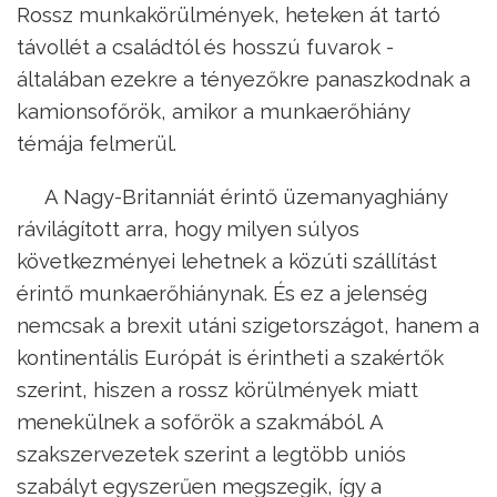
Rossz munkakörülmények, heteken át tartó
távollét a családtól és hosszú fuvarok -
általában ezekre a tényezőkre panaszkodnak a
kamionsofőrök, amikor a munkaerőhiány
témája felmerül.
A Nagy-Britanniát érintő üzemanyaghiány
rávilágított arra, hogy milyen súlyos
következményei lehetnek a közúti szállítást
érintő munkaerőhiánynak. És ez a jelenség
nemcsak a brexit utáni szigetországot, hanem a
kontinentális Európát is érintheti a szakértők
szerint, hiszen a rossz körülmények miatt
menekülnek a sofőrök a szakmából. A
szakszervezetek szerint a legtöbb uniós
szabályt egyszerűen megszegik, így a