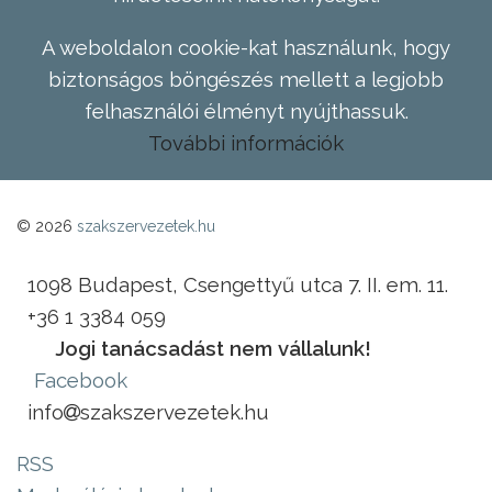
A weboldalon cookie-kat használunk, hogy
biztonságos böngészés mellett a legjobb
felhasználói élményt nyújthassuk.
További információk
© 2026
szakszervezetek.hu
1098 Budapest, Csengettyű utca 7. II. em. 11.
+36 1 3384 059
Jogi tanácsadást nem vállalunk!
Facebook
info
szakszervezetek.hu
RSS