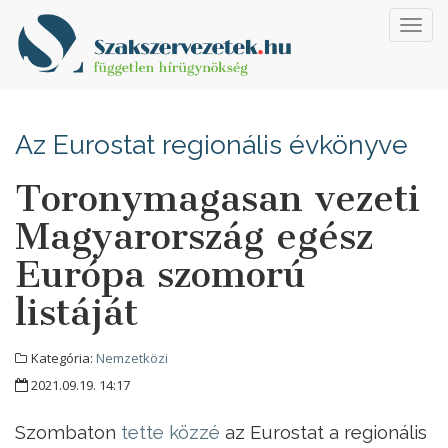
Toggl
navig
Az Eurostat regionális évkönyve
Toronymagasan vezeti
Magyarország egész
Európa szomorú
listáját
Kategória:
Nemzetközi
2021.09.19. 14:17
Szombaton
tette közzé
az Eurostat a regionális