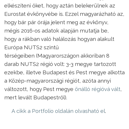
elkészíteni őket, hogy aztán belekerülnek az
Eurostat évkönyvébe is. Ezzel magyarázható az,
hogy bár pár órája jelent meg az évkönyv,
mégis 2016-os adatok alapján mutatja be,
hogy a rákban való halálozás hogyan alakult
Európa NUTS2 szintű
térségeiben (Magyarországon akkoriban 8
darab NUTS2 régió volt: 3-3 megye tartozott
ezekbe, illetve Budapest és Pest megye alkotta
a Közép-magyarországi régiót, azóta annyi
változott, hogy Pest megye
önálló régióvá vált
,
mert levált Budapestről).
A cikk a Portfolio oldalán olvasható el
.