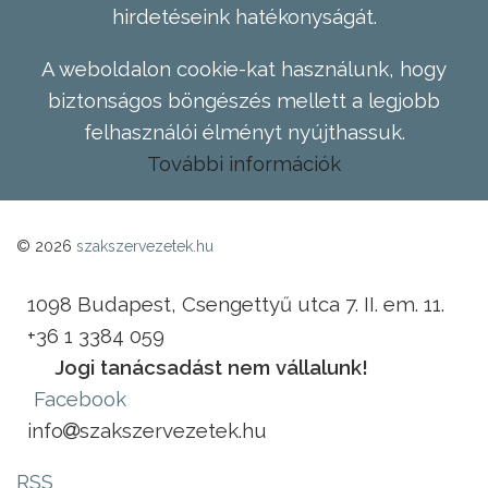
hirdetéseink hatékonyságát.
A weboldalon cookie-kat használunk, hogy
biztonságos böngészés mellett a legjobb
felhasználói élményt nyújthassuk.
További információk
© 2026
szakszervezetek.hu
1098 Budapest, Csengettyű utca 7. II. em. 11.
+36 1 3384 059
Jogi tanácsadást nem vállalunk!
Facebook
info
szakszervezetek.hu
RSS