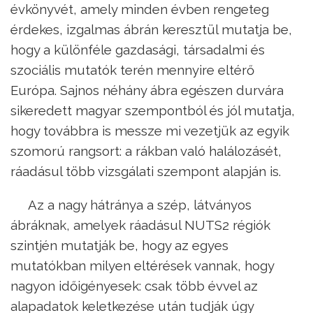
évkönyvét, amely minden évben rengeteg
érdekes, izgalmas ábrán keresztül mutatja be,
hogy a különféle gazdasági, társadalmi és
szociális mutatók terén mennyire eltérő
Európa. Sajnos néhány ábra egészen durvára
sikeredett magyar szempontból és jól mutatja,
hogy továbbra is messze mi vezetjük az egyik
szomorú rangsort: a rákban való halálozásét,
ráadásul több vizsgálati szempont alapján is.
Az a nagy hátránya a szép, látványos
ábráknak, amelyek ráadásul NUTS2 régiók
szintjén mutatják be, hogy az egyes
mutatókban milyen eltérések vannak, hogy
nagyon időigényesek: csak több évvel az
alapadatok keletkezése után tudják úgy