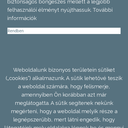
biztonságos böngészés mellett a legjobb
felhasználói élményt nyújthassuk.
További
információk
Rendben
Weboldalunk bizonyos területein sütiket
(„cookies”) alkalmazunk. A sütik lehetővé teszik
a weboldal számára, hogy felismerje,
amennyiben Ön korábban azt már
meglátogatta. A sütik segítenek nekünk
megérteni, hogy a weboldal melyik része a
legnépszerűbb, mert látni engedik, hogy
látogatóink mely oldalakra lépnek be és mennyi