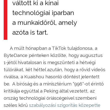
váltott ki a kínai
technológiai iparban
a munkaidőről, amely
azóta is tart.
A múlt hónapban a TikTok tulajdonosa, a
ByteDance pénteken közölte, hogy augusztus
1-jétől hivatalosan is megszünteti a hétvégi
túlórákat, két héttel azután, hogy a rövid videós
riválisa, a Kuaishou hasonló döntést jelentett
be. A bíróság és a minisztérium "996"-ot érintő
kritikája egyúttal a Peking által vezetett, az
ország technológiai óriáscégeivel szembeni
széles körű
szabályozási szigorítás közepette