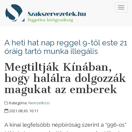
Toggl
navig
A heti hat nap reggel 9-től este 21
óráig tartó munka illegális
Megtiltják Kínában,
hogy halálra dolgozzák
magukat az emberek
Kategória:
Nemzetközi
2021.08.30. 10:11
A kínai legfelsőbb népbíróság szerint a "996-os"