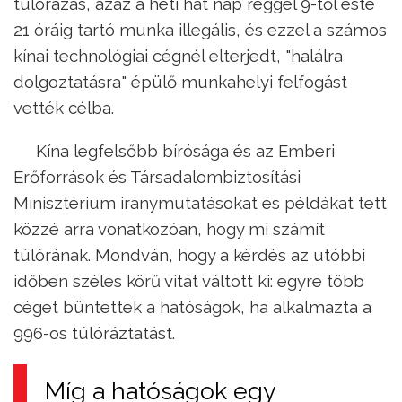
túlórázás, azaz a heti hat nap reggel 9-től este
21 óráig tartó munka illegális, és ezzel a számos
kínai technológiai cégnél elterjedt, "halálra
dolgoztatásra" épülő munkahelyi felfogást
vették célba.
Kína legfelsőbb bírósága és az Emberi
Erőforrások és Társadalombiztosítási
Minisztérium iránymutatásokat és példákat tett
közzé arra vonatkozóan, hogy mi számít
túlórának. Mondván, hogy a kérdés az utóbbi
időben széles körű vitát váltott ki: egyre több
céget büntettek a hatóságok, ha alkalmazta a
996-os túlóráztatást.
Míg a hatóságok egy