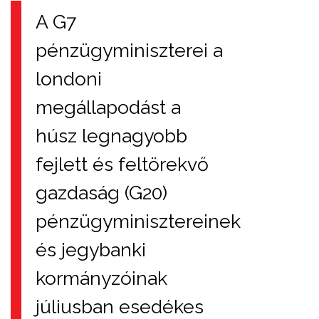
A G7
pénzügyminiszterei a
londoni
megállapodást a
húsz legnagyobb
fejlett és feltörekvő
gazdaság (G20)
pénzügyminisztereinek
és jegybanki
kormányzóinak
júliusban esedékes