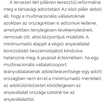
A tervezet két pilléren keresztül reformálná
meg a társasági adóztatást. Az első pillér abból
áll, hogy a multinacionális vállalatoknak
azokban az országokban is adózniuk kellene,
amelyekben ténylegesen tevékenykednek,
nemcsak ott, ahol központjuk működik. A
minimumadó alapját a végső anyavállalat
konszolidált beszámolójából kiindulva
határozná meg. A javaslat értelmében, ha egy
multinacionális vállalatcsoport
leányvállalatainak adókötelezettsége egy adott
országban nem éri el a minimumadó mértékét,
az adókülönbözetet elsődlegesen az
anyavállalat országa szedné be az
anyavállalattól.