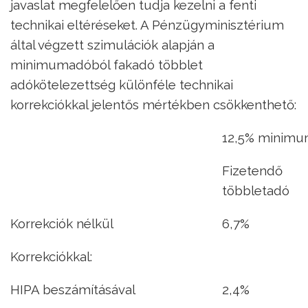
javaslat megfelelően tudja kezelni a fenti
technikai eltéréseket. A Pénzügyminisztérium
által végzett szimulációk alapján a
minimumadóból fakadó többlet
adókötelezettség különféle technikai
korrekciókkal jelentős mértékben csökkenthető:
12,5% minimu
Fizetendő
többletadó
Korrekciók nélkül
6,7%
Korrekciókkal:
HIPA beszámításával
2,4%