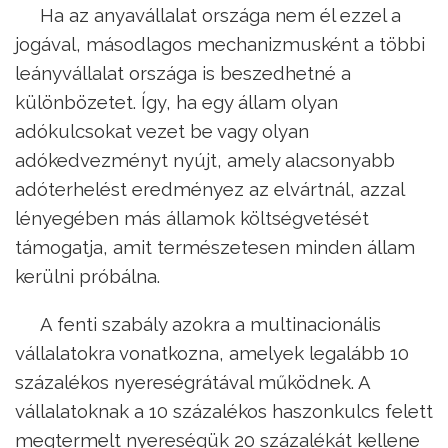
Ha az anyavállalat országa nem él ezzel a
jogával, másodlagos mechanizmusként a többi
leányvállalat országa is beszedhetné a
különbözetet. Így, ha egy állam olyan
adókulcsokat vezet be vagy olyan
adókedvezményt nyújt, amely alacsonyabb
adóterhelést eredményez az elvártnál, azzal
lényegében más államok költségvetését
támogatja, amit természetesen minden állam
kerülni próbálna.
A fenti szabály azokra a multinacionális
vállalatokra vonatkozna, amelyek legalább 10
százalékos nyereségrátával működnek. A
vállalatoknak a 10 százalékos haszonkulcs felett
megtermelt nyereségük 20 százalékát kellene