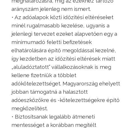
meghatározásra, míg az ezekhez tartozó
arányszám jelenleg nem ismert.
• Az adóalapok közti időzítési eltéréseket
minél rugalmasabb kezelése, ugyanis a
jelenlegi tervezet ezeket alapvetően egy a
minimumadó feletti befizetések
elhatárolására építő megoldással kezelné,
így kezdetben az időzítési eltérések miatt
„aluladóztatott” vállalkozásoknak is meg
kellene fizetniük a többlet
adókötelezettséget. Magyarország ehelyett
jobban támogatná a halasztott
adóeszközökre és -kötelezettségekre építő
megközelítést.
• Biztosítsanak legalább átmeneti
mentességet a korábban megítélt