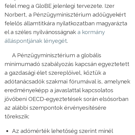
felel meg a GloBE jelenlegi tervezete. Izer
Norbert, a Pénzügyminisztérium adóügyekért
felelős államtitkára nyilatkozatban magyarázta
el a széles nyilvánosságnak
a kormány
álláspontjának lényegét
.
A Pénzügyminisztérium a globális
minimumadó szabályozás kapcsán egyeztetett
a gazdasági élet szereplőivel, köztük a
adótanácsadók szakmai fórumával is, amelynek
eredményeképp a javaslattal kapcsolatos
jövőbeni OECD-egyeztetések során elsősorban
az alábbi szempontok érvényesítésére
törekszik:
Az adómérték lehetőség szerint minél