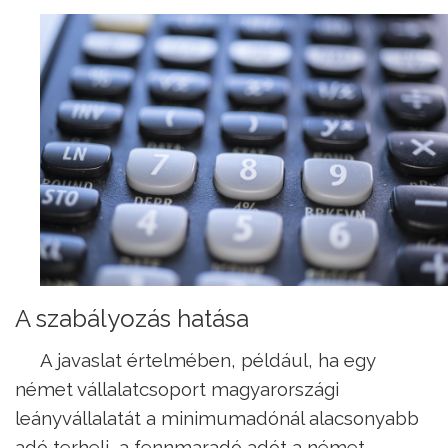
A szabályozás hatása
A javaslat értelmében, például, ha egy
német vállalatcsoport magyarországi
leányvállalatát a minimumadónál alacsonyabb
adó terheli, a fennmaradó adót a német