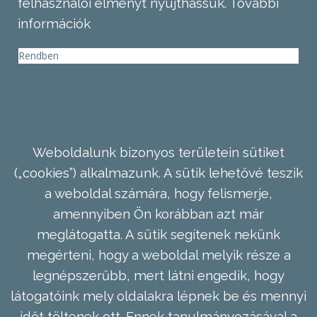
felhasználói élményt nyújthassuk.
További
információk
Rendben
Weboldalunk bizonyos területein sütiket
(„cookies”) alkalmazunk. A sütik lehetővé teszik
a weboldal számára, hogy felismerje,
amennyiben Ön korábban azt már
meglátogatta. A sütik segítenek nekünk
megérteni, hogy a weboldal melyik része a
legnépszerűbb, mert látni engedik, hogy
látogatóink mely oldalakra lépnek be és mennyi
időt töltenek ott. Ennek tanulmányozásával a