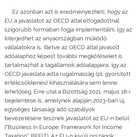
Ez azonban azt is eredményezheti, hogy az
EU a javaslatot az OECD által elfogadottnál
szigorúbb formában fogja implementálni. Így az
kiterjedhet az anyaországban működő
vállalatokra is, illetve az OECD által javasolt
adóalaphoz képest további megkötéseket is
tartalmazhat a tagállamok adóalapjaira, így az
OECD javaslata adta rugalmasság (pl. gyorsított
értékcsökkenés) kihasználására sem lenne
lehetőség. Erre utal a Bizottság 2021. május 18-i
bejelentése is, amelynek alapján 2023-ban új,
egységes társasági adó szabályok
bevezetésére tesznek javaslatot az EU-n belül
(“Business in Europe: Framework for Income
Taxation”, BEFIT). Az EU-n kívüli országok