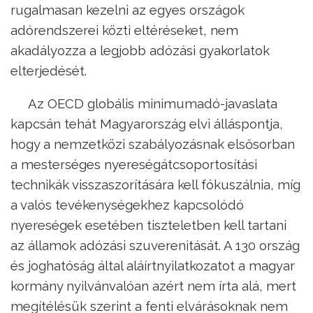
rugalmasan kezelni az egyes országok
adórendszerei közti eltéréseket, nem
akadályozza a legjobb adózási gyakorlatok
elterjedését.
Az OECD globális minimumadó-javaslata
kapcsán tehát Magyarország elvi álláspontja,
hogy a nemzetközi szabályozásnak elsősorban
a mesterséges nyereségátcsoportosítási
technikák visszaszorítására kell fókuszálnia, míg
a valós tevékenységekhez kapcsolódó
nyereségek esetében tiszteletben kell tartani
az államok adózási szuverenitását. A 130 ország
és joghatóság által aláírtnyilatkozatot a magyar
kormány nyilvánvalóan azért nem írta alá, mert
megítélésük szerint a fenti elvárásoknak nem