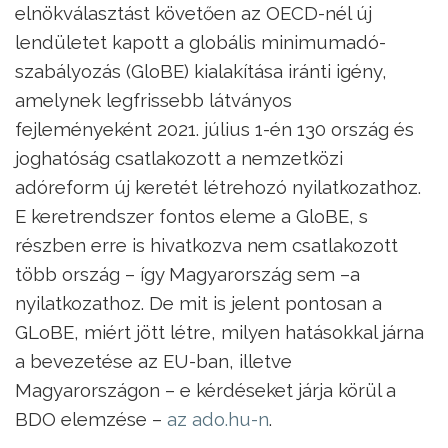
elnökválasztást követően az OECD-nél új
lendületet kapott a globális minimumadó-
szabályozás (GloBE) kialakítása iránti igény,
amelynek legfrissebb látványos
fejleményeként 2021. július 1-én 130 ország és
joghatóság csatlakozott a nemzetközi
adóreform új keretét létrehozó nyilatkozathoz.
E keretrendszer fontos eleme a GloBE, s
részben erre is hivatkozva nem csatlakozott
több ország – így Magyarország sem –a
nyilatkozathoz. De mit is jelent pontosan a
GLoBE, miért jött létre, milyen hatásokkal járna
a bevezetése az EU-ban, illetve
Magyarországon – e kérdéseket járja körül a
BDO elemzése –
az ado.hu-n
.