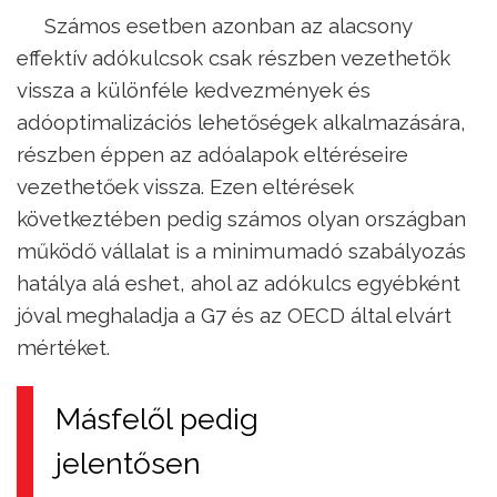
Számos esetben azonban az alacsony
effektív adókulcsok csak részben vezethetők
vissza a különféle kedvezmények és
adóoptimalizációs lehetőségek alkalmazására,
részben éppen az adóalapok eltéréseire
vezethetőek vissza. Ezen eltérések
következtében pedig számos olyan országban
működő vállalat is a minimumadó szabályozás
hatálya alá eshet, ahol az adókulcs egyébként
jóval meghaladja a G7 és az OECD által elvárt
mértéket.
Másfelől pedig
jelentősen