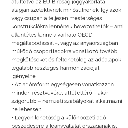
átültetve az EU Bíróság joggyakorlata
alapján szelektívnek minősülnének. Így azok
vagy csupán a teljesen mesterséges
konstrukciókra lennének bevezethetők – ami
ellentétes lenne a várható OECD
megállapodással –, vagy az anyaországban
működő csoporttagokra vonatkozó további
megkötéseket és feltehetőleg az adóalapok
legalább részleges harmonizációját
igényelné.
• Az adóreform egységesen vonatkozzon
minden résztvevőre, attól eltérő – akár
szigorúbb – nemzeti szabályokat alkalmazni
ne lehessen.
• Legyen lehetőség a különbözeti adó
beszedésére a leányvállalat országának is,