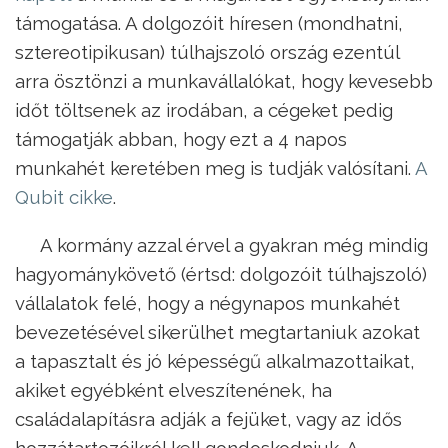
támogatása. A dolgozóit híresen (mondhatni,
sztereotipikusan) túlhajszoló ország ezentúl
arra ösztönzi a munkavállalókat, hogy kevesebb
időt töltsenek az irodában, a cégeket pedig
támogatják abban, hogy ezt a 4 napos
munkahét keretében meg is tudják valósítani.
A
Qubit cikke
.
A kormány azzal érvel a gyakran még mindig
hagyománykövető (értsd: dolgozóit túlhajszoló)
vállalatok felé, hogy a négynapos munkahét
bevezetésével sikerülhet megtartaniuk azokat
a tapasztalt és jó képességű alkalmazottaikat,
akiket egyébként elveszítenének, ha
családalapításra adják a fejüket, vagy az idős
hozzátartozóikról kell gondoskodniuk. A