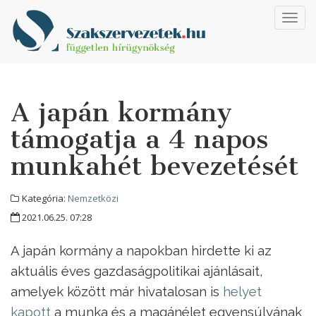
Toggl
navig
A japán kormány
támogatja a 4 napos
munkahét bevezetését
Kategória:
Nemzetközi
2021.06.25. 07:28
A japán kormány a napokban hirdette ki az
aktuális éves gazdaságpolitikai ajánlásait,
amelyek között már hivatalosan is
helyet
kapott
a munka és a magánélet egyensúlyának