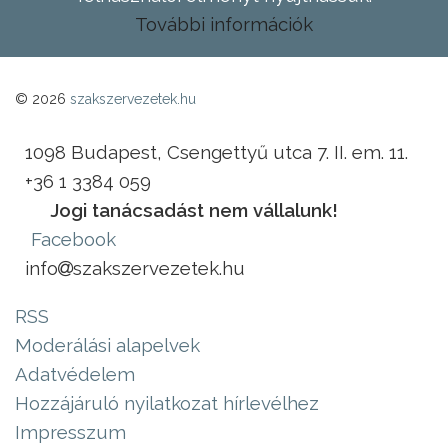
További információk
© 2026
szakszervezetek.hu
1098 Budapest, Csengettyű utca 7. II. em. 11.
+36 1 3384 059
Jogi tanácsadást nem vállalunk!
Facebook
info
szakszervezetek.hu
RSS
Moderálási alapelvek
Adatvédelem
Hozzájáruló nyilatkozat hírlevélhez
Impresszum