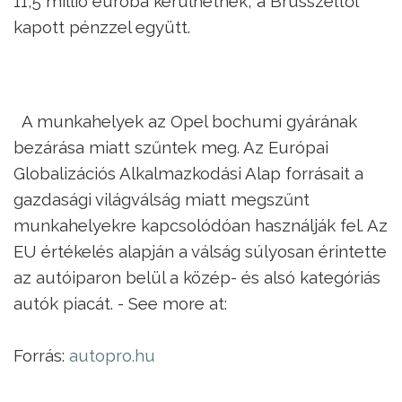
11,5 millió euróba kerülhetnek, a Brüsszeltől
kapott pénzzel együtt.
A munkahelyek az Opel bochumi gyárának
bezárása miatt szűntek meg. Az Európai
Globalizációs Alkalmazkodási Alap forrásait a
gazdasági világválság miatt megszűnt
munkahelyekre kapcsolódóan használják fel. Az
EU értékelés alapján a válság súlyosan érintette
az autóiparon belül a közép- és alsó kategóriás
autók piacát. - See more at:
Forrás:
autopro.hu