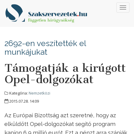
Toggl
navig
2692-en veszítették el
munkájukat
Támogatják a kirúgott
Opel-dolgozókat
Kategória:
Nemzetközi
2015.07.28. 14:09
Az Európai Bizottság azt szeretné, hogy az
elküldött Opel-dolgozókat segítő program
kapjon 6,9 millió eurót. Ezt a pénzt arra szánják,