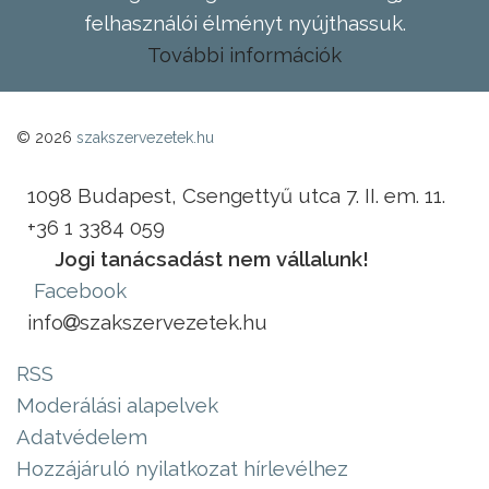
felhasználói élményt nyújthassuk.
További információk
© 2026
szakszervezetek.hu
1098 Budapest, Csengettyű utca 7. II. em. 11.
+36 1 3384 059
Jogi tanácsadást nem vállalunk!
Facebook
info
szakszervezetek.hu
RSS
Moderálási alapelvek
Adatvédelem
Hozzájáruló nyilatkozat hírlevélhez