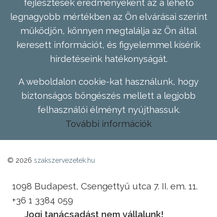
fejlesztések eredményeként az a lehető
legnagyobb mértékben az Ön elvárásai szerint
működjön, könnyen megtalálja az Ön által
keresett információt, és figyelemmel kísérik
hirdetéseink hatékonyságát.
A weboldalon cookie-kat használunk, hogy
biztonságos böngészés mellett a legjobb
felhasználói élményt nyújthassuk.
További információk
© 2026
szakszervezetek.hu
1098 Budapest, Csengettyű utca 7. II. em. 11.
+36 1 3384 059
Jogi tanácsadást nem vállalunk!