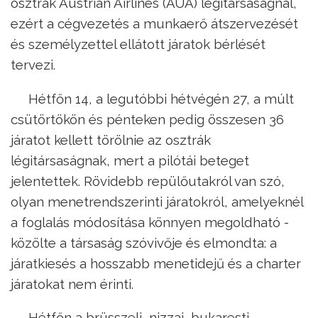
osztrák Austrian Airlines (AUA) légitársaságnál,
ezért a cégvezetés a munkaerő átszervezését
és személyzettel ellátott járatok bérlését
tervezi.
Hétfőn 14, a legutóbbi hétvégén 27, a múlt
csütörtökön és pénteken pedig összesen 36
járatot kellett törölnie az osztrák
légitársaságnak, mert a pilótái beteget
jelentettek. Rövidebb repülőutakról van szó,
olyan menetrendszerinti járatokról, amelyeknél
a foglalás módosítása könnyen megoldható -
közölte a társaság szóvivője és elmondta: a
járatkiesés a hosszabb menetidejű és a charter
járatokat nem érinti.
Hétfőn a brüsszeli, nizzai, bukaresti,