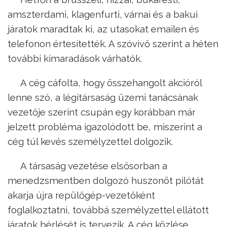
amszterdami, klagenfurti, várnai és a bakui
járatok maradtak ki, az utasokat emailen és
telefonon értesítették. A szóvivő szerint a héten
további kimaradások várhatók.
A cég cáfolta, hogy összehangolt akcióról
lenne szó, a légitársaság üzemi tanácsának
vezetője szerint csupán egy korábban már
jelzett probléma igazolódott be, miszerint a
cég túl kevés személyzettel dolgozik.
A társaság vezetése elsősorban a
menedzsmentben dolgozó huszonöt pilótát
akarja újra repülőgép-vezetőként
foglalkoztatni, továbbá személyzettel ellátott
járatok bérlését is tervezik. A cég közlése