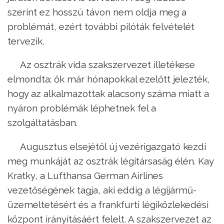
szerint ez hosszú távon nem oldja meg a
problémát, ezért további pilóták felvételét
tervezik.
Az osztrák vida szakszervezet illetékese
elmondta: ők már hónapokkal ezelőtt jelezték,
hogy az alkalmazottak alacsony száma miatt a
nyáron problémák léphetnek fel a
szolgáltatásban.
Augusztus elsejétől új vezérigazgató kezdi
meg munkáját az osztrák légitársaság élén. Kay
Kratky, a Lufthansa German Airlines
vezetőségének tagja, aki eddig a légijármű-
üzemeltetésért és a frankfurti légiközlekedési
központ irányításáért felelt. A szakszervezet az