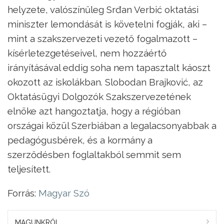
helyzete, valószínűleg Srđan Verbić oktatási
miniszter lemondását is követelni fogják, aki –
mint a szakszervezeti vezető fogalmazott –
kísérletezgetéseivel, nem hozzáértő
irányításával eddig soha nem tapasztalt káoszt
okozott az iskolákban. Slobodan Brajković, az
Oktatásügyi Dolgozók Szakszervezetének
elnöke azt hangoztatja, hogy a régióban
országai közül Szerbiában a legalacsonyabbak a
pedagógusbérek, és a kormány a
szerződésben foglaltakból semmit sem
teljesített.
Forrás:
Magyar Szó
MAGUNKRÓL