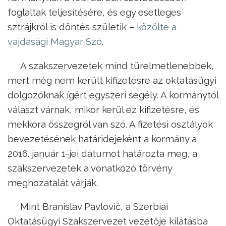
foglaltak teljesítésére, és egy esetleges
sztrájkról is döntés születik –
közölte a
vajdasági Magyar Szó
.
A szakszervezetek mind türelmetlenebbek,
mert még nem került kifizetésre az oktatásügyi
dolgozóknak ígért egyszeri segély. A kormánytól
választ várnak, mikor kerül ez kifizetésre, és
mekkora összegről van szó. A fizetési osztályok
bevezetésének határidejeként a kormány a
2016. január 1-jei dátumot határozta meg, a
szakszervezetek a vonatkozó törvény
meghozatalát várják.
Mint Branislav Pavlović, a Szerbiai
Oktatásügyi Szakszervezet vezetője kilátásba