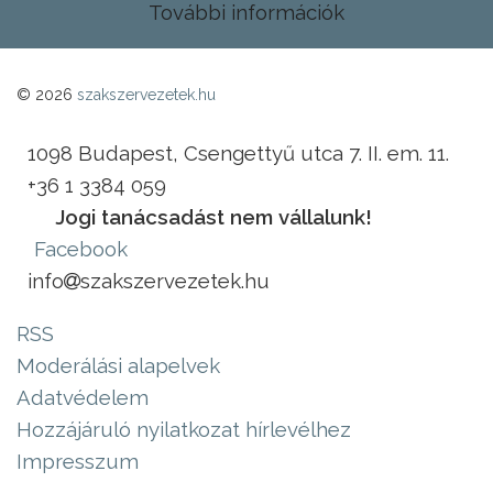
További információk
© 2026
szakszervezetek.hu
1098 Budapest, Csengettyű utca 7. II. em. 11.
+36 1 3384 059
Jogi tanácsadást nem vállalunk!
Facebook
info
szakszervezetek.hu
RSS
Moderálási alapelvek
Adatvédelem
Hozzájáruló nyilatkozat hírlevélhez
Impresszum