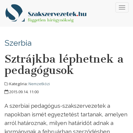
Toggl
navig
Szerbia
Sztrájkba léphetnek a
pedagógusok
Kategória:
Nemzetközi
2015.09.14. 11:00
A szerbiai pedagógus-szakszervezetek a
napokban ismét egyeztetést tartanak, amelyen
arról határoznak, milyen határidőt adnak a
kormánynak a februárban szerződésben