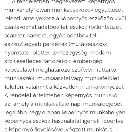
A rendeletben megnevezett ”képernyős
munkahely” olyan munka
eszközök
együttesét
jelenti, amelyekhez a képernyős eszközön kívül
csatlakozhat adatbeviteli eszköz (billentyűzet,
scanner, kamera, egyéb adatbeviteli
eszköz),egyéb perifériák (mutatóeszköz,
nyomtató, plotter, lemezegység, modem
stb.),esetleges tartozékok, ember-gép
kapcsolatot meghatározó szoftver, irattartó,
munkaszék, munkaasztal vagy munkafelület,
telefon, valamint a közvetlen
munkakör
nyezet.
A rendelet értelmében képernyős
munkakör
az, amely a
munkavállaló
napi munkaidejéből
legalább négy órában képernyős munkahelyen
képernyős eszköz használatát igényli, ideértve
a képernyő figyelésével végzett munkát is.