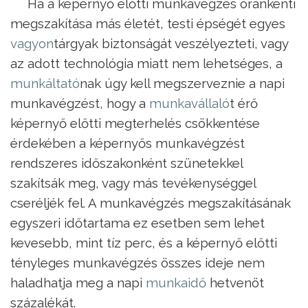
Ha a képernyő előtti munkavégzés óránkénti
megszakítása más életét, testi épségét egyes
vagyon
tárgyak biztonságát veszélyezteti, vagy
az adott technológia miatt nem lehetséges, a
munkáltató
nak úgy kell megszerveznie a napi
munkavégzést, hogy a
munkavállaló
t érő
képernyő előtti megterhelés csökkentése
érdekében a képernyős munkavégzést
rendszeres időszakonként szünetekkel
szakítsák meg, vagy más tevékenységgel
cseréljék fel. A munkavégzés megszakításának
egyszeri időtartama ez esetben sem lehet
kevesebb, mint tíz perc, és a képernyő előtti
tényleges munkavégzés összes ideje nem
haladhatja meg a napi
munkaidő
hetvenöt
százalékát.