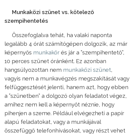
Munkaközi szünet vs. kötelező
szempihentetés
Összefoglalva tehát, ha valaki naponta
legalább 4 órát számítógépen dolgozik, az már
képernyős
munkakör
és jár a ”szempihentető”,
10 perces szünet óránként. Ez azonban
hangsúlyozottan nem
munkaközi szünet
,
vagyis nem a munkavégzés megszakítását vagy
felfüggesztését jelenti, hanem azt, hogy ebben
a ”szünetben” a dolgozó olyan feladatot végez,
amihez nem kell a képernyőt néznie, hogy
pihenjen a szeme. Például elvégezheti a papír
alapú feladatokat, vagy a munkájával
összefüggő telefonhívásokat, vagy részt vehet