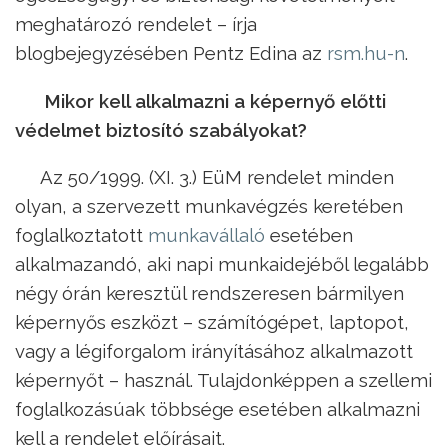
meghatározó rendelet – írja
blogbejegyzésében Pentz Edina az
rsm.hu-n
.
Mikor kell alkalmazni a képernyő előtti
védelmet biztosító szabályokat?
Az 50/1999. (XI. 3.) EüM rendelet minden
olyan, a szervezett munkavégzés keretében
foglalkoztatott
munkavállaló
esetében
alkalmazandó, aki napi munkaidejéből legalább
négy órán keresztül rendszeresen bármilyen
képernyős eszközt – számítógépet, laptopot,
vagy a légiforgalom irányításához alkalmazott
képernyőt – használ. Tulajdonképpen a szellemi
foglalkozásúak többsége esetében alkalmazni
kell a rendelet előírásait.