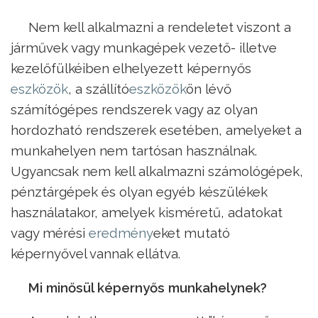
Nem kell alkalmazni a rendeletet viszont a
járművek vagy munkagépek vezető- illetve
kezelőfülkéiben elhelyezett képernyős
eszközök
, a szállító
eszközök
ön lévő
számítógépes rendszerek vagy az olyan
hordozható rendszerek esetében, amelyeket a
munkahelyen nem tartósan használnak.
Ugyancsak nem kell alkalmazni számológépek,
pénztárgépek és olyan egyéb készülékek
használatakor, amelyek kisméretű, adatokat
vagy mérési
eredmény
eket mutató
képernyővel vannak ellátva.
Mi minősül képernyős munkahelynek?