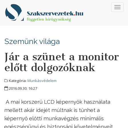
Toggl
navig
Szemünk világa
Jár a szünet a monitor
előtt dolgozóknak
Kategória:
Munkásvédelem
2016.09.30. 16:27
A mai korszerű LCD képernyők használata
mellett akár idejét múltnak is tűnhet a
képernyő előtti munkavégzés minimális
egészségügyi és biztonsági követelményeit