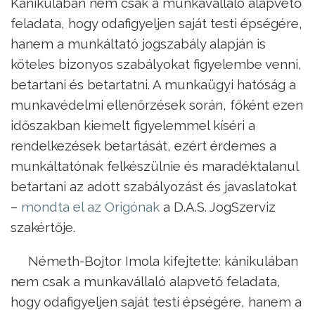
Kánikulában nem csak a munkavállaló alapvető
feladata, hogy odafigyeljen saját testi épségére,
hanem a munkáltató jogszabály alapján is
köteles bizonyos szabályokat figyelembe venni,
betartani és betartatni. A munkaügyi hatóság a
munkavédelmi ellenőrzések során, főként ezen
időszakban kiemelt figyelemmel kíséri a
rendelkezések betartását, ezért érdemes a
munkáltatónak felkészülnie és maradéktalanul
betartani az adott szabályozást és javaslatokat
–
mondta el az Origónak
a D.A.S. JogSzerviz
szakértője.
Németh-Bojtor Imola kifejtette: kánikulában
nem csak a munkavállaló alapvető feladata,
hogy odafigyeljen saját testi épségére, hanem a