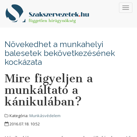
Toggl
navig
Növekedhet a munkahelyi
balesetek bekövetkezésének
kockázata
Mire figyeljen a
munkáltató a
kánikulában?
Kategória:
Munkásvédelem
2016.07.18. 10:52