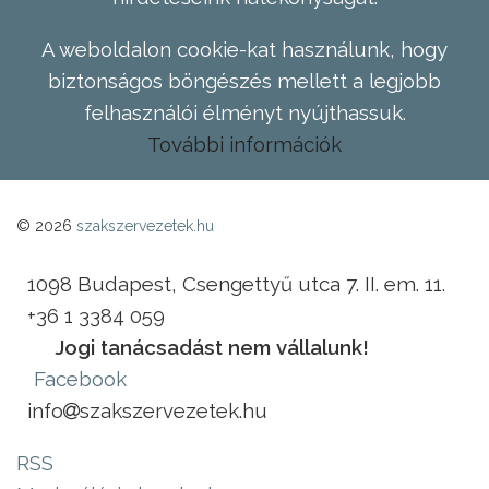
A weboldalon cookie-kat használunk, hogy
biztonságos böngészés mellett a legjobb
felhasználói élményt nyújthassuk.
További információk
© 2026
szakszervezetek.hu
1098 Budapest, Csengettyű utca 7. II. em. 11.
+36 1 3384 059
Jogi tanácsadást nem vállalunk!
Facebook
info
szakszervezetek.hu
RSS