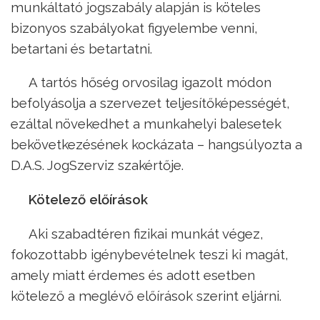
munkáltató jogszabály alapján is köteles
bizonyos szabályokat figyelembe venni,
betartani és betartatni.
A tartós hőség orvosilag igazolt módon
befolyásolja a szervezet teljesítőképességét,
ezáltal növekedhet a munkahelyi balesetek
bekövetkezésének kockázata – hangsúlyozta a
D.A.S. JogSzerviz szakértője.
Kötelező előírások
Aki szabadtéren fizikai munkát végez,
fokozottabb igénybevételnek teszi ki magát,
amely miatt érdemes és adott esetben
kötelező a meglévő előírások szerint eljárni.