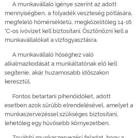
A munkavállaló igénye szerint az adott
mennyiségben, a folyadék veszteség pótlására,
megfelelő hőmérsékletű, megközelítőleg 14-16
°C-os ivóvizet kell biztosítani. Ösztönözni kell a
munkavállalókat a vízfogyasztásra.
A munkavállaló hőséghez való
alkalmazkodását a munkáltatónak elő kell
segítenie, akár huzamosabb időszakon
keresztül.
Fontos betartani pihenőidőket, adott
esetben azok sűrűbb elrendelésével, amelyet a
munkaszervezéssel szükséges biztosítani,
lehetőleg egy hűvösebb környezetben.
További munkaszervezési feladat, hogy a