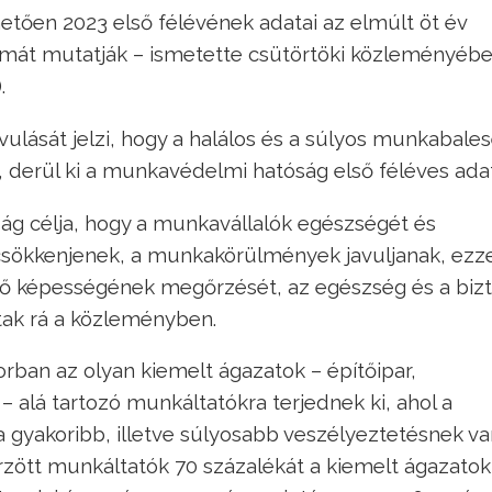
tően 2023 első félévének adatai az elmúlt öt év
mát mutatják – ismetette csütörtöki közleményébe
.
ását jelzi, hogy a halálos és a súlyos munkabale
, derül ki a munkavédelmi hatóság első féléves adat
g célja, hogy a munkavállalók egészségét és
csökkenjenek, a munkakörülmények javuljanak, ezze
ő képességének megőrzését, az egészség és a biz
tak rá a közleményben.
ban az olyan kiemelt ágazatok – építőipar,
 alá tartozó munkáltatókra terjednek ki, ahol a
 gyakoribb, illetve súlyosabb veszélyeztetésnek va
nőrzött munkáltatók 70 százalékát a kiemelt ágazato