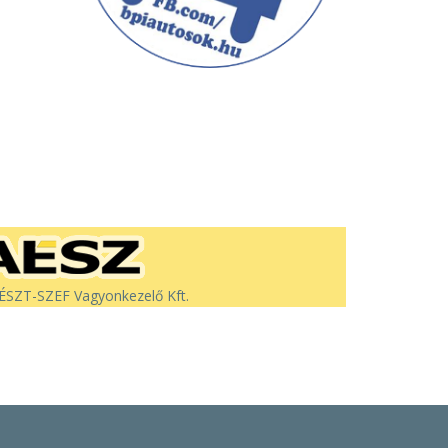
SZT-SZEF Vagyonkezelő Kft.