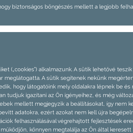
hogy biztonságos böngészés mellett a legjobb felh
ket („cookies”) alkalmazunk. A sütik lehetővé teszik
meglátogatta. A sütik segítenek nekünk megérteni
dik, hogy látogatóink mely oldalakra lépnek be és 
n tudjuk igazítani az Ön igényeihez, és még válto
ebek mellett megjegyzik a beállításokat, így nem kel
evitt adatokra, ezért azokat nem kell újra begépel
ációk felhasználásával végrehajtott fejlesztések 
működjön, könnyen megtalálja az Ön által keresett 