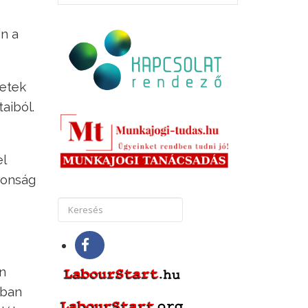
n a
setek
aiból.
l
tonság
n
kban