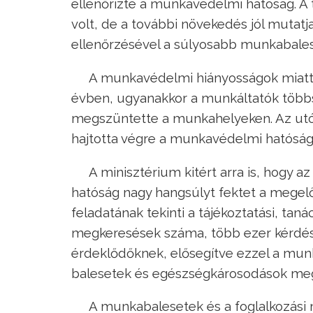
ellenőrizte a munkavédelmi hatóság. A t
volt, de a további növekedés jól mutat
ellenőrzésével a súlyosabb munkabalese
A munkavédelmi hiányosságok miatt h
évben, ugyanakkor a munkáltatók többs
megszüntette a munkahelyeken. Az ut
hajtotta végre a munkavédelmi hatóság 
A minisztérium kitért arra is, hogy 
hatóság nagy hangsúlyt fektet a megelő
feladatának tekinti a tájékoztatási, tan
megkeresések száma, több ezer kérdés
érdeklődőknek, elősegítve ezzel a mu
balesetek és egészségkárosodások meg
A munkabalesetek és a foglalkozási 