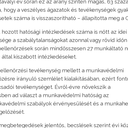
avalyi év során ez az arány szintén magas, 63 száz
ja, hogy a veszélyes ágazatok és tevékenységek gya
tek száma is visszaszorítható – állapította meg a 
ozott hatósági intézkedések száma is nőtt az idei
ége a szabálytalanságokat azonnal vagy rövid időn
óellenőrzések során mindösszesen 27 munkáltató 
által kiszabott intézkedéseket.
az ellenőrzési tevékenység mellett a munkavédelmi
zésre irányuló szemlélet kialakításában, ezért font
ácsadói tevékenységet. Évről-évre növekszik a
ben ad választ a munkavédelmi hatóság az
nkavédelmi szabályok érvényesülését és a munkahe
előzését.
megbetegedések jelentős, becslések szerint évi kö