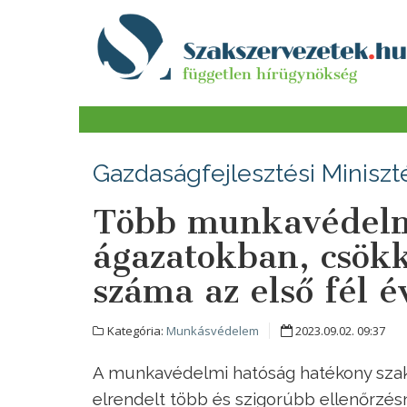
Gazdaságfejlesztési Miniszt
Több munkavédelmi
ágazatokban, csök
száma az első fél 
Kategória:
Munkásvédelem
2023.09.02. 09:37
A munkavédelmi hatóság hatékony sza
elrendelt több és szigorúbb ellenőrzés