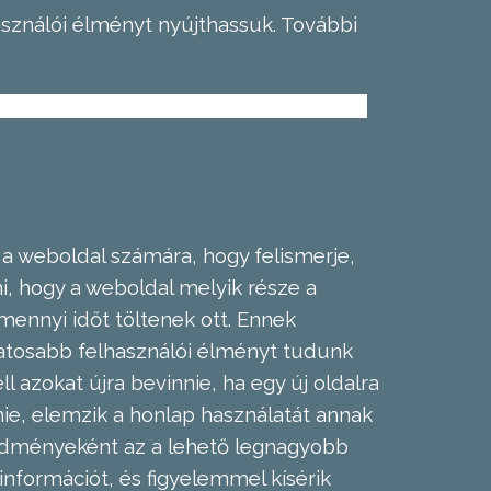
asználói élményt nyújthassuk.
További
 a weboldal számára, hogy felismerje,
, hogy a weboldal melyik része a
mennyi időt töltenek ott. Ennek
zatosabb felhasználói élményt tudunk
l azokat újra bevinnie, ha egy új oldalra
nie, elemzik a honlap használatát annak
eredményeként az a lehető legnagyobb
információt, és figyelemmel kísérik