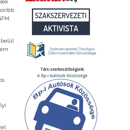
alék
koribb
GFM.
 belül
nem
Társ-szerkesztőségünk:
A Bp-i Autósok Közössége
os
lyi
zel