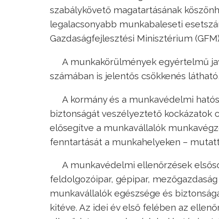
szabálykövető magatartásának köszönhe
legalacsonyabb munkabaleseti esetszá
Gazdaságfejlesztési Minisztérium (GFM)
A munkakörülmények egyértelmű javul
számában is jelentős csökkenés látható
A kormány és a munkavédelmi hatósá
biztonságát veszélyeztető kockázatok 
elősegítve a munkavállalók munkavégz
fenntartását a munkahelyeken – mutat
A munkavédelmi ellenőrzések elsősor
feldolgozóipar, gépipar, mezőgazdaság –
munkavállalók egészsége és biztonsága
kitéve. Az idei év első felében az elle