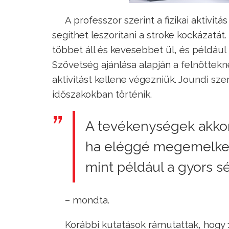
A professzor szerint a fizikai aktivi
segíthet leszorítani a stroke kockázatát
többet áll és kevesebbet ül, és például 
Szövetség ajánlása alapján a felnőttekn
aktivitást kellene végezniük. Joundi sze
időszakokban történik.
A tevékenységek akkor
ha eléggé megemelked
mint például a gyors s
– mondta.
Korábbi kutatások rámutattak, hogy 1