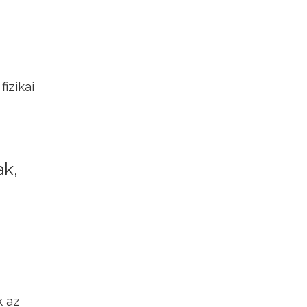
izikai
ak,
k az