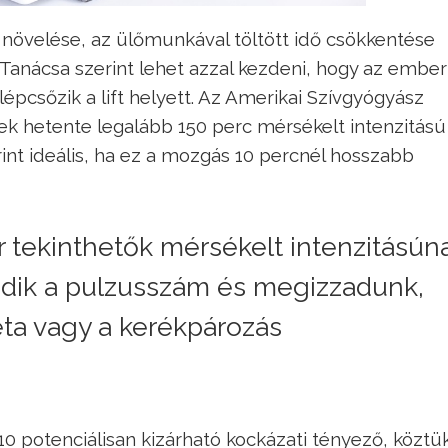
tás növelése, az ülőmunkával töltött idő csökkentése
. Tanácsa szerint lehet azzal kezdeni, hogy az ember
lépcsőzik a lift helyett. Az Amerikai Szívgyógyász
ek hetente legalább 150 perc mérsékelt intenzitású f
rint ideális, ha ez a mozgás 10 percnél hosszabb
 tekinthetők mérsékelt intenzitásún
ik a pulzusszám és megizzadunk,
éta vagy a kerékpározás
0 potenciálisan kizárható kockázati tényező, köztü