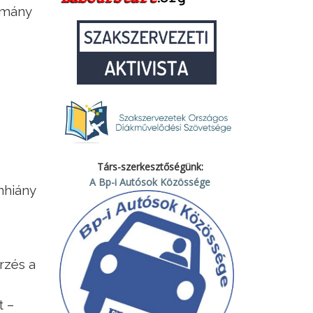
ulmány
Társ-szerkesztőségünk:
A Bp-i Autósok Közössége
nhiány
rzés a
t –