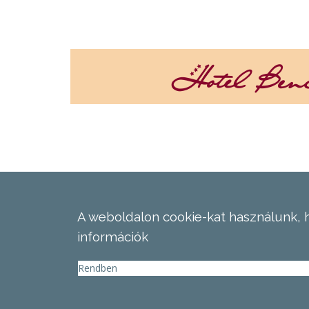
A weboldalon cookie-kat használunk, 
információk
Rendben