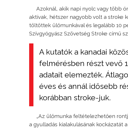
Azoknál, akik napi nyolc vagy több ó
aktívak, hétszer nagyobb volt a stroke 
töltöttek ülőmunkával és legalább 10 p
Szívgyógyász Szövetség Stroke című s
A kutatók a kanadai köz
felmérésben részt vevő 1
adatait elemezték. Átlago
éves és annál idősebb ré
korábban stroke-juk.
„Az ülőmunka feltételezhetően rontja
a gyulladás kialakulásának kockázatát a