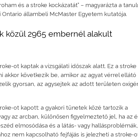
ívroham és a stroke kockázatát” – magyarázta a tan
i Ontario állambeli McMaster Egyetem kutatója.
ők közül 2965 embernél alakult
ke-ot kaptak a vizsgálati időszak alatt. Ez a stroke
 akkor következik be, amikor az agyat vérrel ellátó
zelik gyorsan, az agysejtek az adott területen oxigé
stroke-ot kapott: a gyakori tünetek közé tartozik a
gy az arcban, különösen figyelmeztető jel, ha az é
beszéd elmosódása és a látás- vagy hallásproblémák,
z nem kapcsolható fejfájás is jelezheti a stroke-o