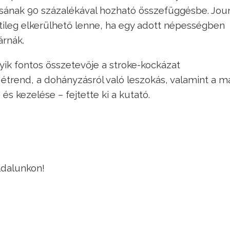
lásának 90 százalékával hozható összefüggésbe. Jou
etileg elkerülhető lenne, ha egy adott népességben
árnák.
egyik fontos összetevője a stroke-kockázat
 étrend, a dohányzásról való leszokás, valamint a 
 kezelése – fejtette ki a kutató.
ldalunkon!