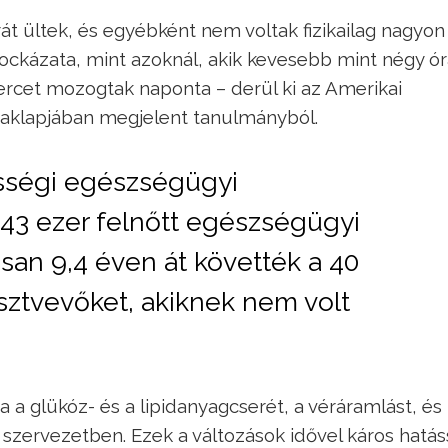
rát ültek, és egyébként nem voltak fizikailag nagyon
kockázata, mint azoknál, akik kevesebb mint négy ór
ercet mozogtak naponta – derül ki az Amerikai
zaklapjában megjelent tanulmányból.
össégi egészségügyi
43 ezer felnőtt egészségügyi
san 9,4 éven át követték a 40
sztvevőket, akiknek nem volt
 a glükóz- és a lipidanyagcserét, a véráramlást, és 
 szervezetben. Ezek a változások idővel káros hatás