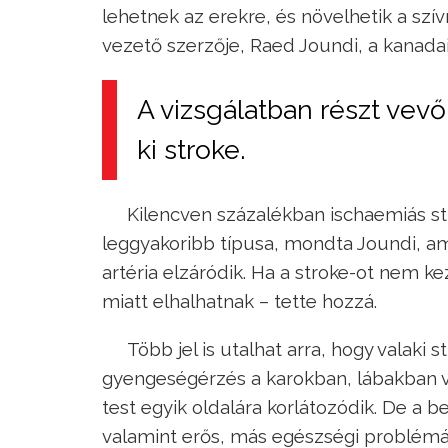
lehetnek az erekre, és növelhetik a sz
vezető szerzője, Raed Joundi, a kanada
A vizsgálatban részt vev
ki stroke.
Kilencven százalékban ischaemiás stro
leggyakoribb típusa, mondta Joundi, ami
artéria elzáródik. Ha a stroke-ot nem ke
miatt elhalhatnak – tette hozzá.
Több jel is utalhat arra, hogy valaki 
gyengeségérzés a karokban, lábakban va
test egyik oldalára korlátozódik. De a 
valamint erős, más egészségi problémáho