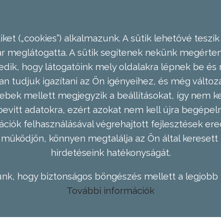
ket („cookies”) alkalmazunk. A sütik lehetővé teszik
meglátogatta. A sütik segítenek nekünk megérteni
dik, hogy látogatóink mely oldalakra lépnek be és 
n tudjuk igazítani az Ön igényeihez, és még válto
ebek mellett megjegyzik a beállításokat, így nem kel
evitt adatokra, ezért azokat nem kell újra begépel
ációk felhasználásával végrehajtott fejlesztések 
működjön, könnyen megtalálja az Ön által keresett 
hirdetéseink hatékonyságát.
nk, hogy biztonságos böngészés mellett a legjobb 
További információk