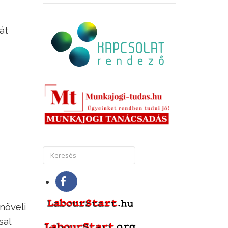
át
növeli
sal