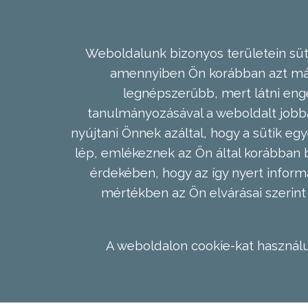
Weboldalunk bizonyos területein süti
amennyiben Ön korábban azt már 
legnépszerűbb, mert látni enge
tanulmányozásával a weboldalt jobba
nyújtani Önnek azáltal, hogy a sütik egy
lép, emlékeznek az Ön által korábban b
érdekében, hogy az így nyert inform
mértékben az Ön elvárásai szerint 
A weboldalon cookie-kat használu