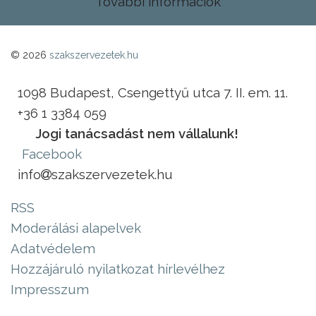
További információk
© 2026
szakszervezetek.hu
1098 Budapest, Csengettyű utca 7. II. em. 11.
+36 1 3384 059
Jogi tanácsadást nem vállalunk!
Facebook
info
szakszervezetek.hu
RSS
Moderálási alapelvek
Adatvédelem
Hozzájáruló nyilatkozat hírlevélhez
Impresszum