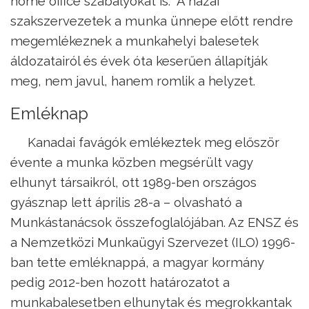
home office szabályokat is. A hazai
szakszervezetek a munka ünnepe előtt rendre
megemlékeznek a munkahelyi balesetek
áldozatairól és évek óta keserűen állapítják
meg, nem javul, hanem romlik a helyzet.
Emléknap
Kanadai favágók emlékeztek meg először
évente a munka közben megsérült vagy
elhunyt társaikról, ott 1989-ben országos
gyásznap lett április 28-a – olvasható a
Munkástanácsok összefoglalójában. Az ENSZ és
a Nemzetközi Munkaügyi Szervezet (ILO) 1996-
ban tette emléknappá, a magyar kormány
pedig 2012-ben hozott határozatot a
munkabalesetben elhunytak és megrokkantak