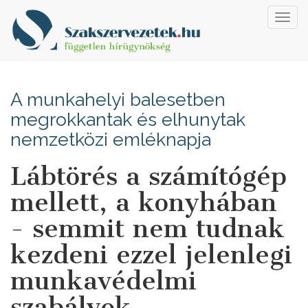
Toggl
navig
A munkahelyi balesetben
megrokkantak és elhunytak
nemzetközi emléknapja
Lábtörés a számítógép
mellett, a konyhában
- semmit nem tudnak
kezdeni ezzel jelenlegi
munkavédelmi
szabályok