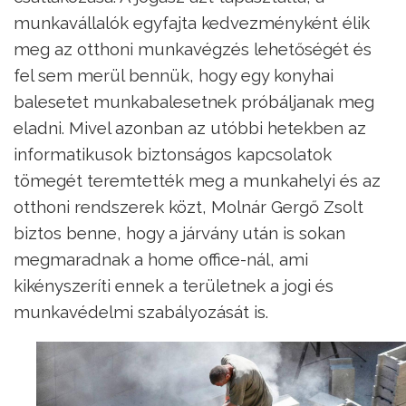
munkavállalók egyfajta kedvezményként élik
meg az otthoni munkavégzés lehetőségét és
fel sem merül bennük, hogy egy konyhai
balesetet munkabalesetnek próbáljanak meg
eladni. Mivel azonban az utóbbi hetekben az
informatikusok biztonságos kapcsolatok
tömegét teremtették meg a munkahelyi és az
otthoni rendszerek közt, Molnár Gergő Zsolt
biztos benne, hogy a járvány után is sokan
megmaradnak a home office-nál, ami
kikényszeríti ennek a területnek a jogi és
munkavédelmi szabályozását is.