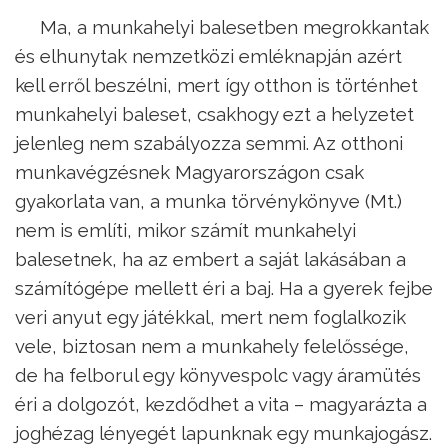
Ma, a munkahelyi balesetben megrokkantak
és elhunytak nemzetközi emléknapján azért
kell erről beszélni, mert így otthon is történhet
munkahelyi baleset, csakhogy ezt a helyzetet
jelenleg nem szabályozza semmi. Az otthoni
munkavégzésnek Magyarországon csak
gyakorlata van, a munka törvénykönyve (Mt.)
nem is említi, mikor számít munkahelyi
balesetnek, ha az embert a saját lakásában a
számítógépe mellett éri a baj. Ha a gyerek fejbe
veri anyut egy játékkal, mert nem foglalkozik
vele, biztosan nem a munkahely felelőssége,
de ha felborul egy könyvespolc vagy áramütés
éri a dolgozót, kezdődhet a vita – magyarázta a
joghézag lényegét lapunknak egy munkajogász.