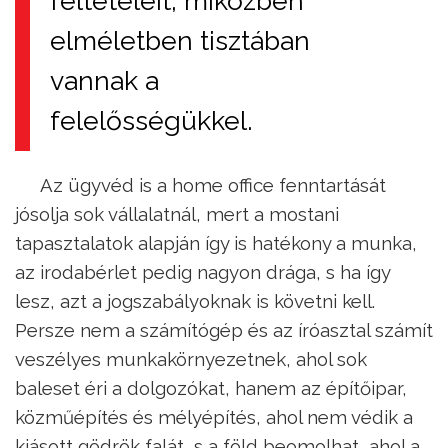
feltételeit, miközben
elméletben tisztában
vannak a
felelősségükkel.
Az ügyvéd is a home office fenntartását
jósolja sok vállalatnál, mert a mostani
tapasztalatok alapján így is hatékony a munka,
az irodabérlet pedig nagyon drága, s ha így
lesz, azt a jogszabályoknak is követni kell.
Persze nem a számítógép és az íróasztal számít
veszélyes munkakörnyezetnek, ahol sok
baleset éri a dolgozókat, hanem az építőipar,
közműépítés és mélyépítés, ahol nem védik a
kiásott gödrök falát, s a föld beomolhat, ahol a