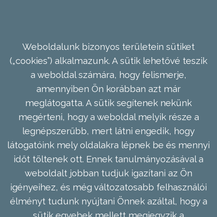
Weboldalunk bizonyos területein sütiket
(„cookies”) alkalmazunk. A sütik lehetővé teszik
a weboldal számára, hogy felismerje,
amennyiben Ön korábban azt már
meglátogatta. A sütik segítenek nekünk
megérteni, hogy a weboldal melyik része a
legnépszerűbb, mert látni engedik, hogy
látogatóink mely oldalakra lépnek be és mennyi
időt töltenek ott. Ennek tanulmányozásával a
weboldalt jobban tudjuk igazítani az Ön
igényeihez, és még változatosabb felhasználói
élményt tudunk nyújtani Önnek azáltal, hogy a
sütik egyebek mellett megjegyzik a