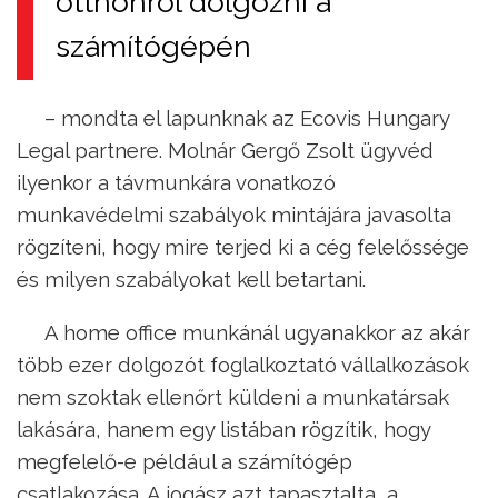
otthonról dolgozni a
számítógépén
– mondta el lapunknak az Ecovis Hungary
Legal partnere. Molnár Gergő Zsolt ügyvéd
ilyenkor a távmunkára vonatkozó
munkavédelmi szabályok mintájára javasolta
rögzíteni, hogy mire terjed ki a cég felelőssége
és milyen szabályokat kell betartani.
A home office munkánál ugyanakkor az akár
több ezer dolgozót foglalkoztató vállalkozások
nem szoktak ellenőrt küldeni a munkatársak
lakására, hanem egy listában rögzítik, hogy
megfelelő-e például a számítógép
csatlakozása. A jogász azt tapasztalta, a