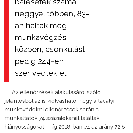
balesetek száma,
néggyel többen, 83-
an haltak meg
munkavégzés
közben, csonkulást
pedig 244-en
szenvedtek el.
Az ellenőrzések alakulásáról szóló
jelentésből az is kiolvasható, hogy a tavalyi
munkavédelmi ellenőrzések során a
munkáltatók 74 százalékánál találtak
hiányosságokat, míg 2018-ban ez az arány 72,8