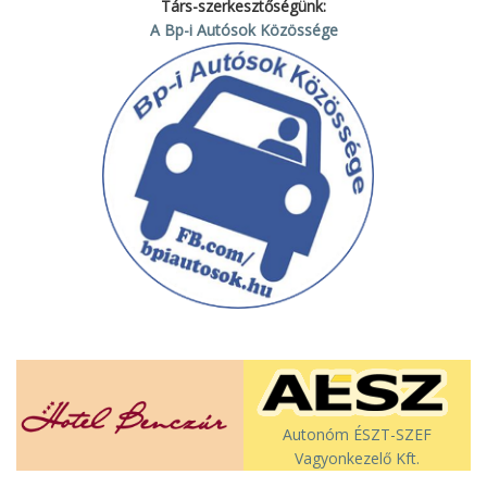
Társ-szerkesztőségünk:
A Bp-i Autósok Közössége
Autonóm ÉSZT-SZEF
Vagyonkezelő Kft.