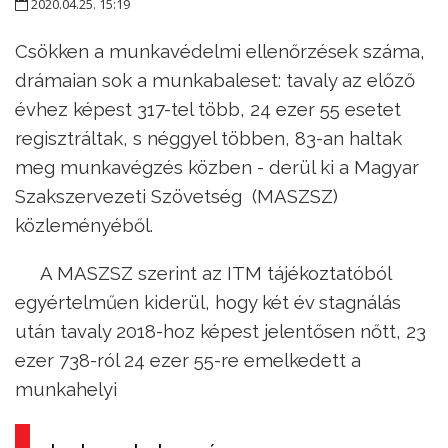
2020.04.25. 15:19
Csökken a munkavédelmi ellenőrzések száma,
drámaian sok a munkabaleset: tavaly az előző
évhez képest 317-tel több, 24 ezer 55 esetet
regisztráltak, s néggyel többen, 83-an haltak
meg munkavégzés közben - derül ki a Magyar
Szakszervezeti Szövetség (MASZSZ)
közleményéből.
A MASZSZ szerint az ITM tájékoztatóból
egyértelműen kiderül, hogy két év stagnálás
után tavaly 2018-hoz képest jelentősen nőtt, 23
ezer 738-ról 24 ezer 55-re emelkedett a
munkahelyi