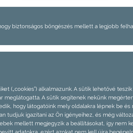
hogy biztonságos böngészés mellett a legjobb felh
ket („cookies”) alkalmazunk. A sütik lehetővé teszik
meglátogatta. A sütik segítenek nekünk megérteni
dik, hogy látogatóink mely oldalakra lépnek be és 
n tudjuk igazítani az Ön igényeihez, és még válto
ebek mellett megjegyzik a beállításokat, így nem kel
evitt adatokra, ezért azokat nem kell újra begépel