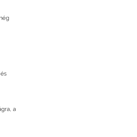
 még
 és
gra, a