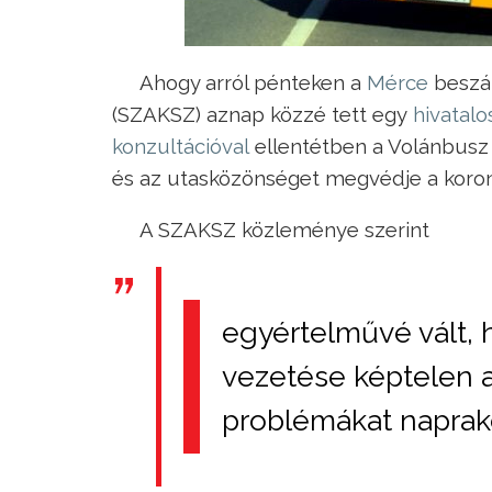
Ahogy arról pénteken a
Mérce
beszám
(SZAKSZ) aznap közzé tett egy
hivatal
konzultációval
ellentétben a Volánbusz
és az utasközönséget megvédje a korona
A SZAKSZ közleménye szerint
egyértelművé vált,
vezetése képtelen a 
problémákat naprak