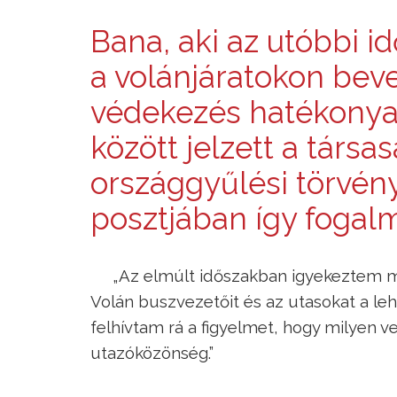
Bana, aki az utóbbi i
a volánjáratokon bev
védekezés hatékonya
között jelzett a társas
országgyűlési törvényj
posztjában így fogal
„Az elmúlt időszakban igyekeztem 
Volán buszvezetőit és az utasokat a l
felhívtam rá a figyelmet, hogy milyen v
utazóközönség.”