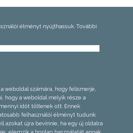
asználói élményt nyújthassuk.
További
 a weboldal számára, hogy felismerje,
, hogy a weboldal melyik része a
mennyi időt töltenek ott. Ennek
zatosabb felhasználói élményt tudunk
l azokat újra bevinnie, ha egy új oldalra
nie, elemzik a honlap használatát annak