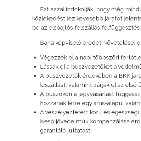
Ezt azzal indokolják, hogy még mind
közlekedést (ez kevesebb járatot jelen
be az elsőajtós felszállás felfüggesztés
Bana képviselő eredeti követelései e
Végezzék el a napi többszöri fertőtl
Lássák el a buszvezetőket a védelmük
A buszvezetők érdekében a BKK járat
leszállást, valamint zárják el az első 
A buszokon a jegyvásárlást függessz
hozzanak létre egy sms-alapú, valami
A veszélyeztetett korú és egészségi
kieső jövedelmük kompenzálása érd
garantáló juttatást!