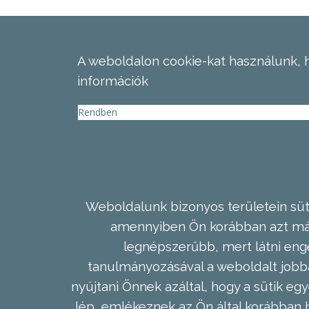
A weboldalon cookie-kat használunk, 
információk
Rendben
Weboldalunk bizonyos területein süti
amennyiben Ön korábban azt már 
legnépszerűbb, mert látni enge
tanulmányozásával a weboldalt jobba
nyújtani Önnek azáltal, hogy a sütik egy
lép, emlékeznek az Ön által korábban b