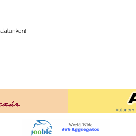
ldalunkon!
Autonóm É