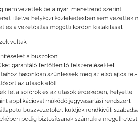
ig nem vezették be a nyári menetrend szerinti
tene), illetve helyközi közlekedésben sem vezették
ét és a vezetőállás mögötti kordon kialakítását.
zek voltak:
enítéseket a buszokon!
et garantáló fertőtlenítő felszerelésekkel!
aihoz hasonlóan szüntessék meg az első ajtós fel-
ülősort az utasok elől!
ék fel a sofőrök és az utasok érdekében, helyette
nt applikációval működő jegyvásárlási rendszert.
 állapotú buszvezetőket küldjék rendkívüli szabadsá
ekében pedig biztosítsanak számukra megélhetést