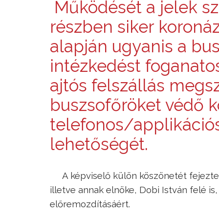
Működését a jelek sz
részben siker koroná
alapján ugyanis a bu
intézkedést foganatosí
ajtós felszállás megs
buszsofőröket védő k
telefonos/applikáció
lehetőségét.
A képviselő külön köszönetét fejezte
illetve annak elnöke, Dobi István felé is
előremozdításáért.