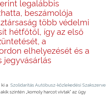
erint legalábbis
zhatta, beszámolója
sztársaság több védelmi
t hétfőtől, így az első
züntetését, a
ordon elhelyezését és a
s jegyvásárlás
 ki a
Szolidaritás Autóbusz-közlekedési Szakszerve
, akik szintén „komoly harcot vívtak” az ügy