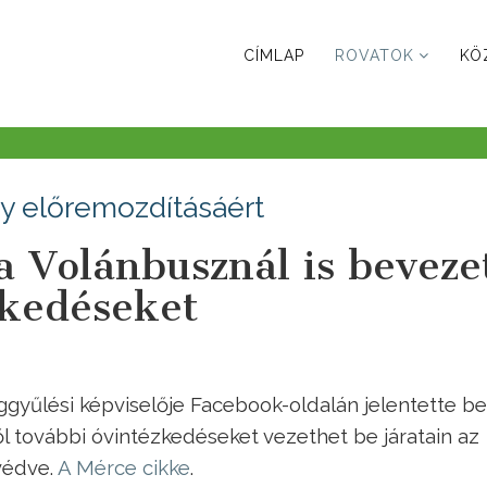
CÍMLAP
ROVATOK
KÖ
gy előremozdításáért
 a Volánbusznál is beveze
zkedéseket
gyűlési képviselője Facebook-oldalán jelentette be
től további óvintézkedéseket vezethet be járatain az
védve.
A Mérce cikke
.