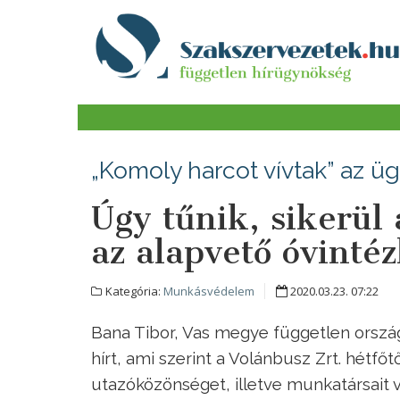
„Komoly harcot vívtak” az ü
Úgy tűnik, sikerül
az alapvető óvinté
Kategória:
Munkásvédelem
2020.03.23. 07:22
Bana Tibor, Vas megye független ország
hírt, ami szerint a Volánbusz Zrt. hétfő
utazóközönséget, illetve munkatársait 