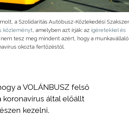
olt, a Szolidaritás Autóbusz-Közlekedési Szaksze
os közleményt
, amelyben azt írják: az
ígéretekkel és
 nem tesz meg mindent azért, hogy a munkavállaló
vírus okozta fertőzéstől.
 hogy a VOLÁNBUSZ felső
koronavírus által előállt
észen kezelni.