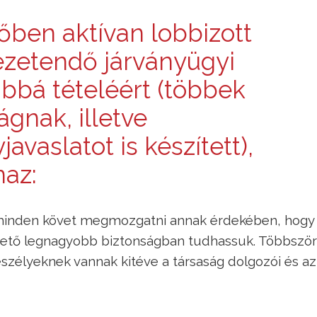
dőben aktívan lobbizott
ezetendő járványügyi
bbá tételéért (többek
ágnak, illetve
avaslatot is készített),
maz:
minden követ megmozgatni annak érdekében, hogy
ehető legnagyobb biztonságban tudhassuk. Többször
eszélyeknek vannak kitéve a társaság dolgozói és az