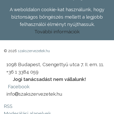
A weboldalon cookie-kat használunk, hogy
biztonságos böngészés mellett a legjobb
felhasználói élményt nyújthassuk.
További információk
© 2026
szakszervezetek.hu
1098 Budapest, Csengettyű utca 7. II. em. 11.
+36 1 3384 059
Jogi tanácsadást nem vállalunk!
Facebook
info
szakszervezetek.hu
RSS
Moderálási alapelvek