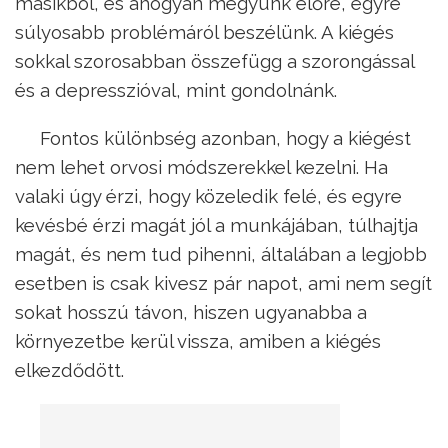
másikból, és ahogyan megyünk előre, egyre
súlyosabb problémáról beszélünk. A kiégés
sokkal szorosabban összefügg a szorongással
és a depresszióval, mint gondolnánk.
Fontos különbség azonban, hogy a kiégést
nem lehet orvosi módszerekkel kezelni. Ha
valaki úgy érzi, hogy közeledik felé, és egyre
kevésbé érzi magát jól a munkájában, túlhajtja
magát, és nem tud pihenni, általában a legjobb
esetben is csak kivesz pár napot, ami nem segít
sokat hosszú távon, hiszen ugyanabba a
környezetbe kerül vissza, amiben a kiégés
elkezdődött.