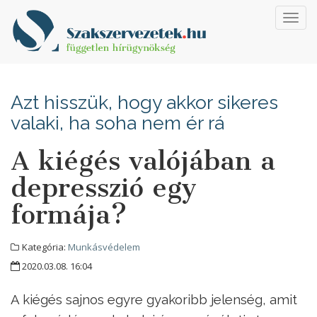
Toggl
navig
Azt hisszük, hogy akkor sikeres
valaki, ha soha nem ér rá
A kiégés valójában a
depresszió egy
formája?
Kategória:
Munkásvédelem
2020.03.08. 16:04
A kiégés sajnos egyre gyakoribb jelenség, amit