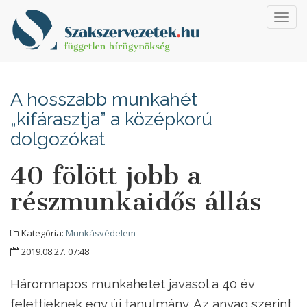
Toggl
navig
A hosszabb munkahét
„kifárasztja” a középkorú
dolgozókat
40 fölött jobb a
részmunkaidős állás
Kategória:
Munkásvédelem
2019.08.27. 07:48
Háromnapos munkahetet javasol a 40 év
felettieknek egy új tanulmány. Az anyag szerint