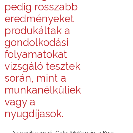
pedig rosszabb
eredményeket
produkáltak a
gondolkodási
folyamatokat
vizsgáló tesztek
során, mint a
munkanélküliek
vagy a
nyugdíjasok.
Az egyik szerző, Colin McKenzie, a Keio