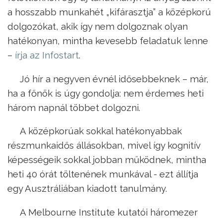
a hosszabb munkahét „kifárasztja” a középkorú
dolgozókat, akik így nem dolgoznak olyan
hatékonyan, mintha kevesebb feladatuk lenne
–
írja az Infostart
.
Jó hír a negyven évnél idősebbeknek – már,
ha a főnök is úgy gondolja: nem érdemes heti
három napnál többet dolgozni.
A középkorúak sokkal hatékonyabbak
részmunkaidős állásokban, mivel így kognitív
képességeik sokkal jobban működnek, mintha
heti 40 órát töltenének munkával - ezt állítja
egy Ausztráliában kiadott tanulmány.
A Melbourne Institute kutatói háromezer