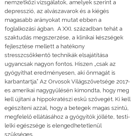
nemzetközi vizsgálatok, amelyek szerint a
depresszió, az alvászavarok és a kiégés
magasabb arányokat mutat ebben a
foglalkozási ágban. A XXI. században tehát a
szaktudás megszerzése, a klinikai készségek
fejlesztése mellett a hatékony
stresszcsökkentő technikák elsajátítása
ugyancsak nagyon fontos. Hiszen „csak az
gyógyíthat eredményesen, aki önmagát is
karbantartja.” Az Orvosok Világszövetsége 2017-
es amerikai nagygyűlésén kimondta, hogy meg
kell újítani a hippokratészi eskü szövegét. Ki kell
egészíteni azzal, hogy a betegek magas szintű,
megfelelő ellátásához a gyógyítók jólléte, testi-
lelki egészsége is elengedhetetlenül
szükséges.