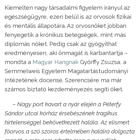
Kiemelten nagy társadalmi figyelem irányul az
egészségügyre, ezen belül is az orvosok fizikai
és mentális állapotára. Az orvosnőket jobban
fenyegetik a krónikus betegségek, mint más
diplomás nőket. Pedig csak az gyógyíthat
eredményesen, aki önmagát is karbantartja –
mondta a
Magyar Hangnak
Győrffy Zsuzsa, a
Semmelweis Egyetem Magatartástudományi
Intézetének docense. Szerencsére ma már
számos biztató kezdeményezés segíti őket.
– Nagy port kavart a nyár elején a Péterfy
Sándor utcai kórház érsebészének tragikus
hirtelenséggel bekövetkezett halála. Az elismert
főorvos a szó szoros értelmében halálra dolgozta