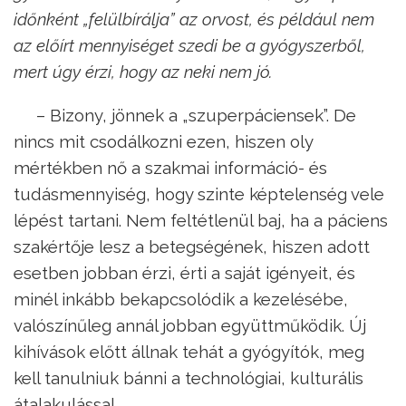
időnként „felülbírálja” az orvost, és például nem
az előírt mennyiséget szedi be a gyógyszerből,
mert úgy érzi, hogy az neki nem jó.
– Bizony, jönnek a „szuperpáciensek”. De
nincs mit csodálkozni ezen, hiszen oly
mértékben nő a szakmai információ- és
tudásmennyiség, hogy szinte képtelenség vele
lépést tartani. Nem feltétlenül baj, ha a páciens
szakértője lesz a betegségének, hiszen adott
esetben jobban érzi, érti a saját igényeit, és
minél inkább bekapcsolódik a kezelésébe,
valószínűleg annál jobban együttműködik. Új
kihívások előtt állnak tehát a gyógyítók, meg
kell tanulniuk bánni a technológiai, kulturális
átalakulással.