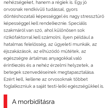
nehézségeket, hanem a régiek is. Egy jó
orvosnak rendkívüli tudással, gyors
döntéshozatali képességgel és nagy stressztűrő
képességgel kell rendelkeznie. Speciális
szakmáról van szó, ahol különösen sok
rizikófaktorral kell számolni, ilyen például a
hatalmas felelősség, az ügyeleti munkák, az
éjszakázások, az elhúzódó műtétek, az
egészségre ártalmas anyagokkal való
érintkezés és a nehéz érzelmi helyzetek, a
betegek szenvedéseinek megtapasztalása.
Ezért kell, kellene az orvosoknak többet
foglalkozniuk a saját testi-lelki egészségükkel is.
A morbiditásra