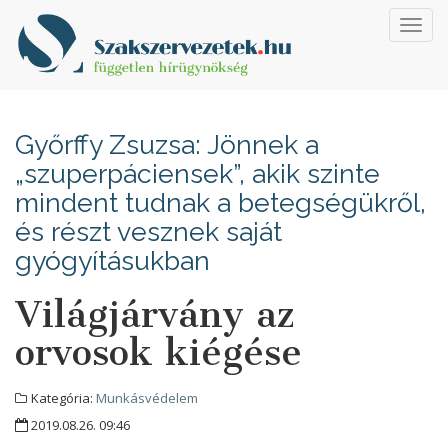
Toggl
navig
Győrffy Zsuzsa: Jönnek a
„szuperpáciensek”, akik szinte
mindent tudnak a betegségükről,
és részt vesznek saját
gyógyításukban
Világjárvány az
orvosok kiégése
Kategória:
Munkásvédelem
2019.08.26. 09:46