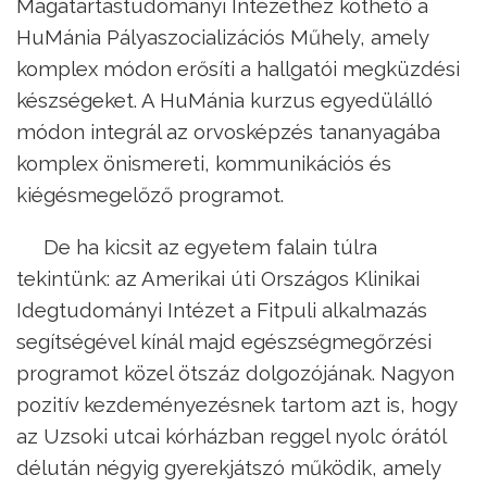
Magatartástudományi Intézethez köthető a
HuMánia Pályaszocializációs Műhely, amely
komplex módon erősíti a hallgatói megküzdési
készségeket. A HuMánia kurzus egyedülálló
módon integrál az orvosképzés tananyagába
komplex önismereti, kommunikációs és
kiégésmegelőző programot.
De ha kicsit az egyetem falain túlra
tekintünk: az Amerikai úti Országos Klinikai
Idegtudományi Intézet a Fitpuli alkalmazás
segítségével kínál majd egészségmegőrzési
programot közel ötszáz dolgozójának. Nagyon
pozitív kezdeményezésnek tartom azt is, hogy
az Uzsoki utcai kórházban reggel nyolc órától
délután négyig gyerekjátszó működik, amely