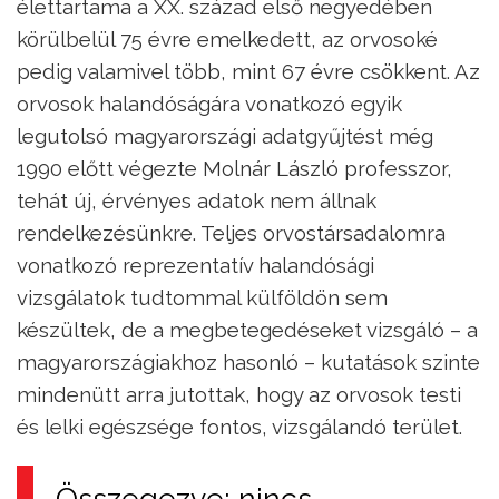
élettartama a XX. század első negyedében
körülbelül 75 évre emelkedett, az orvosoké
pedig valamivel több, mint 67 évre csökkent. Az
orvosok halandóságára vonatkozó egyik
legutolsó magyarországi adatgyűjtést még
1990 előtt végezte Molnár László professzor,
tehát új, érvényes adatok nem állnak
rendelkezésünkre. Teljes orvostársadalomra
vonatkozó reprezentatív halandósági
vizsgálatok tudtommal külföldön sem
készültek, de a megbetegedéseket vizsgáló – a
magyarországiakhoz hasonló – kutatások szinte
mindenütt arra jutottak, hogy az orvosok testi
és lelki egészsége fontos, vizsgálandó terület.
Összegezve: nincs