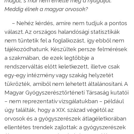
magát, s már nem érhette meg a nyugdíjat.
Meddig élnek a magyar orvosok?
– Nehéz kérdés, amire nem tudjuk a pontos
választ. Az országos halandósági statisztikák
nem tüntetik fel a foglalkozást, így ebből nem
tájékozódhatunk. Készültek persze felmérések
a szakmában, de ezek legtöbbje a
rendszerváltás előtt keletkezett, illetve csak
egy-egy intézmény vagy szakág helyzetét
tükrözték, amiből nem lehetett általánosítani. A
Magyar Gyógyszerésztörténeti Társaság kutatói
– nem reprezentatív vizsgálatukban – például
úgy találták, hogy a XIX. század végétől az
orvosok és a gyógyszerészek átlagéletkorában
ellentétes trendek zajlottak: a gyógyszerészek