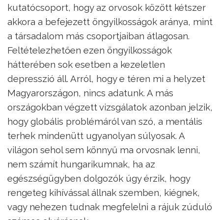
kutatócsoport, hogy az orvosok között kétszer
akkora a befejezett öngyilkosságok aránya, mint
a társadalom más csoportjaiban átlagosan.
Feltételezhetően ezen öngyilkosságok
hátterében sok esetben a kezeletlen
depresszió áll. Arról, hogy e téren mi a helyzet
Magyarországon, nincs adatunk. A más
országokban végzett vizsgálatok azonban jelzik,
hogy globális problémáról van szó, a mentális
terhek mindenütt ugyanolyan súlyosak. A
világon sehol sem könnyű ma orvosnak lenni,
nem számít hungarikumnak, ha az
egészségügyben dolgozók úgy érzik, hogy
rengeteg kihívással állnak szemben, kiégnek,
vagy nehezen tudnak megfelelni a rájuk zúduló