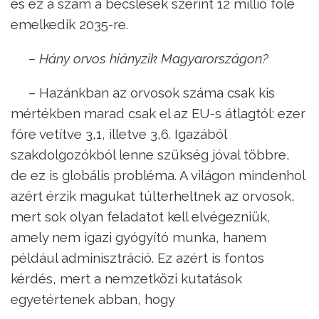
és ez a szám a becslések szerint 12 millió fölé
emelkedik 2035-re.
– Hány orvos hiányzik Magyarországon?
– Hazánkban az orvosok száma csak kis
mértékben marad csak el az EU-s átlagtól: ezer
főre vetítve 3,1, illetve 3,6. Igazából
szakdolgozókból lenne szükség jóval többre,
de ez is globális probléma. A világon mindenhol
azért érzik magukat túlterheltnek az orvosok,
mert sok olyan feladatot kell elvégezniük,
amely nem igazi gyógyító munka, hanem
például adminisztráció. Ez azért is fontos
kérdés, mert a nemzetközi kutatások
egyetértenek abban, hogy