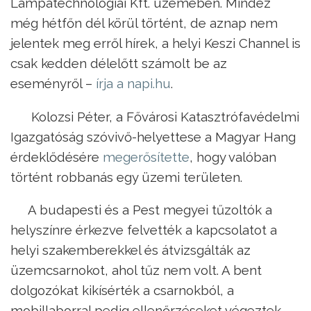
Lámpatechnológiai Kft. üzemében. Mindez
még hétfőn dél körül történt, de aznap nem
jelentek meg erről hírek, a helyi Keszi Channel is
csak kedden délelőtt számolt be az
eseményről –
írja a napi.hu
.
Kolozsi Péter, a Fővárosi Katasztrófavédelmi
Igazgatóság szóvivő-helyettese a Magyar Hang
érdeklődésére
megerősítette
, hogy valóban
történt robbanás egy üzemi területen.
A budapesti és a Pest megyei tűzoltók a
helyszínre érkezve felvették a kapcsolatot a
helyi szakemberekkel és átvizsgálták az
üzemcsarnokot, ahol tűz nem volt. A bent
dolgozókat kikísérték a csarnokból, a
mobillaborral pedig ellenőrzéseket végeztek,