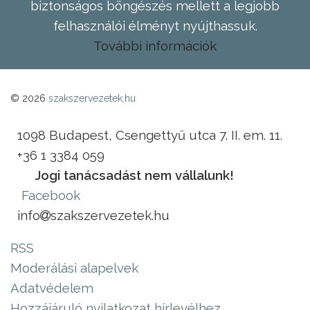
biztonságos böngészés mellett a legjobb
felhasználói élményt nyújthassuk.
További információk
© 2026
szakszervezetek.hu
1098 Budapest, Csengettyű utca 7. II. em. 11.
+36 1 3384 059
Jogi tanácsadást nem vállalunk!
Facebook
info
szakszervezetek.hu
RSS
Moderálási alapelvek
Adatvédelem
Hozzájáruló nyilatkozat hírlevélhez