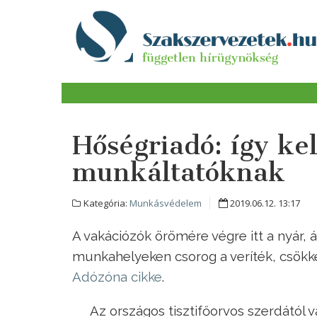
Hőségriadó: így ke
munkáltatóknak
Kategória:
Munkásvédelem
2019.06.12. 13:17
A vakációzók örömére végre itt a nyár,
munkahelyeken csorog a veríték, csökke
Adózóna cikke
.
Az országos tisztifőorvos szerdától 