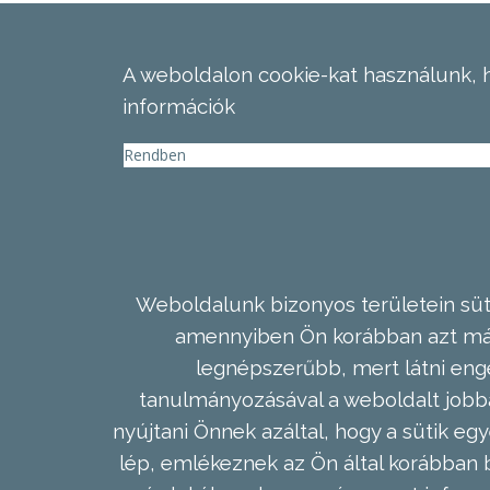
A weboldalon cookie-kat használunk, 
információk
Rendben
Weboldalunk bizonyos területein süti
amennyiben Ön korábban azt már 
legnépszerűbb, mert látni enge
tanulmányozásával a weboldalt jobba
nyújtani Önnek azáltal, hogy a sütik egy
lép, emlékeznek az Ön által korábban b