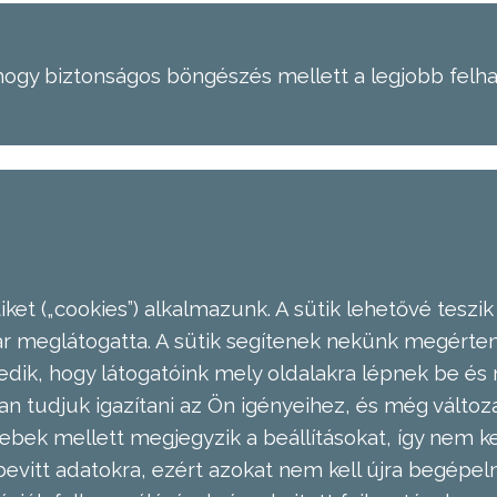
hogy biztonságos böngészés mellett a legjobb felh
ket („cookies”) alkalmazunk. A sütik lehetővé teszik
meglátogatta. A sütik segítenek nekünk megérteni
dik, hogy látogatóink mely oldalakra lépnek be és 
n tudjuk igazítani az Ön igényeihez, és még válto
ebek mellett megjegyzik a beállításokat, így nem kel
evitt adatokra, ezért azokat nem kell újra begépel