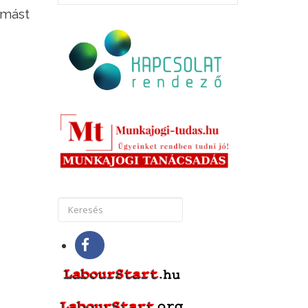
ymást