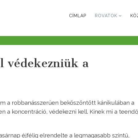
CÍMLAP
ROVATOK
KÖ
ll védekezniük a
 ám a robbanásszerűen beköszöntött kánikulában a
n a koncentráció, védekezni kell. Kinek mi a teendő
vasárnap éjfélig elrendelte a legmagasabb szintű,