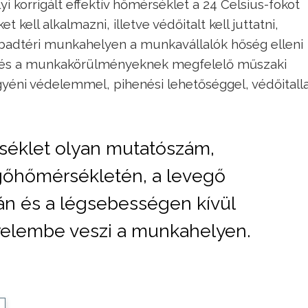
i korrigált effektív hőmérséklet a 24 Celsius-fokot
ell alkalmazni, illetve védőitalt kell juttatni,
abadtéri munkahelyen a munkavállalók hőség elleni
 és a munkakörülményeknek megfelelő műszaki
ni védelemmel, pihenési lehetőséggel, védőitallal
érséklet olyan mutatószám,
egőhőmérsékletén, a levegő
án és a légsebességen kívül
gyelembe veszi a munkahelyen.