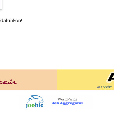
ldalunkon!
Autonóm É