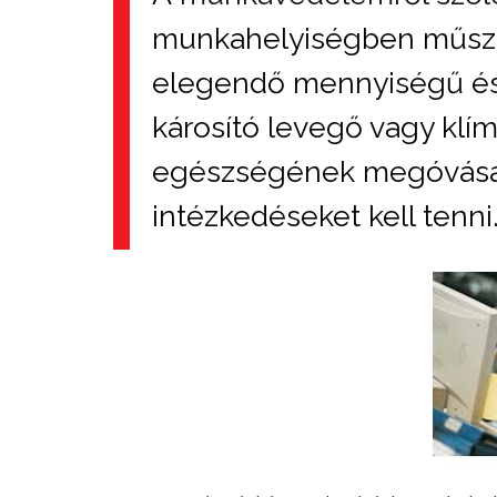
munkahelyiségben műsza
elegendő mennyiségű é
károsító levegő vagy klím
egészségének megóvása
intézkedéseket kell tenni