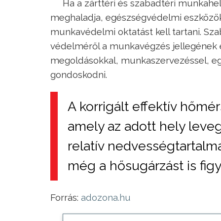
Ha a zárttéri és szabadtéri munkahely
meghaladja, egészségvédelmi eszközöket k
munkavédelmi oktatást kell tartani. Sz
védelméről a munkavégzés jellegének
megoldásokkal, munkaszervezéssel, egyé
gondoskodni.
A korrigált effektív hőm
amely az adott hely lev
relatív nedvességtartalm
még a hősugárzást is fi
Forrás:
adozona.hu