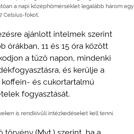
hatóan a napi középhőmérséklet legalább három eg
 Celsius-fokot.
zésre ajánlott intelmek szerint
 órákban, 11 és 15 óra között
zkodjon a tűző napon, mindenki
dékfogyasztásra, és kerülje a
 koffein- és cukortartalmú
ételek fogyasztását.
en is rendkívüli intézkedéseket kell tenni.
ó törvény
(Mvt.) szerint, ha a