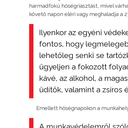
harmadfokú hőségriasztást, mivel vár
követő napon eléri vagy meghaladja a 27
Ilyenkor az egyéni védeke
fontos, hogy legmelegebb
lehetőleg senki se tartó
ügyeljen a fokozott folya
kávé, az alkohol, a magas
üdítők, valamint a zsíros 
Emellett hőségnapokon a munkahelyek
A
munkavédelemről szól